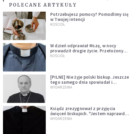
POLECANE ARTYKUŁY
Potrzebujesz pomocy? Pomodlimy się
w Twojej intencji
KOŚCIÓŁ
W dzień odprawiał Mszę, w nocy
prowadził drugie życie. Przełożony
kazał mu opuścić zakon
KOŚCIÓŁ
[PILNE] Nie żyje polski biskup. Jeszcze
tego samego dnia spowiadał i
sprawował Mszę świętą
WYDARZENIA
Ksiądz zrezygnował z przyjęcia
święceń biskupich. "Jestem naprawdę
niegodny"
WYDARZENIA