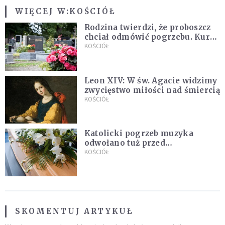
WIĘCEJ W:
KOŚCIÓŁ
Rodzina twierdzi, że proboszcz
chciał odmówić pogrzebu. Kuria
zapowiada wyjaśnienia
KOŚCIÓŁ
Leon XIV: W św. Agacie widzimy
zwycięstwo miłości nad śmiercią
KOŚCIÓŁ
Katolicki pogrzeb muzyka
odwołano tuż przed
uroczystością. Powodem była
KOŚCIÓŁ
przynależność do masonerii
SKOMENTUJ ARTYKUŁ