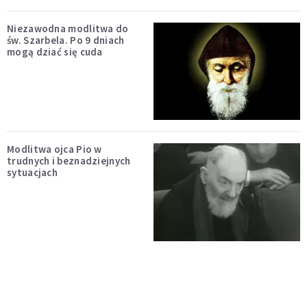
Niezawodna modlitwa do
św. Szarbela. Po 9 dniach
mogą dziać się cuda
Modlitwa ojca Pio w
trudnych i beznadziejnych
sytuacjach