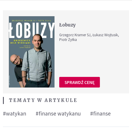
Łobuzy
Grzegorz Kramer SJ, Łukasz Wojtusik,
Piotr Żyłka
SPRAWDŹ CENĘ
TEMATY W ARTYKULE
#watykan
#finanse watykanu
#finanse