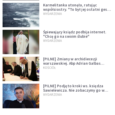
Karmelitanka utonęła, ratując
współsiostry. "To był jej ostatni gest
miłości"
WYDARZENIA
Śpiewający ksiądz podbija internet.
"Chcę go na swoim ślubie"
WYDARZENIA
[PILNE] Zmiany w archidiecezji
warszawskiej. Abp Adrian Galbas
wręczył dekrety nowym proboszczom
KOŚCIÓŁ
[PILNE] Podjęto kroki ws. księdza
Sawielewicza. Nie zobaczymy go w
mediach
WYDARZENIA