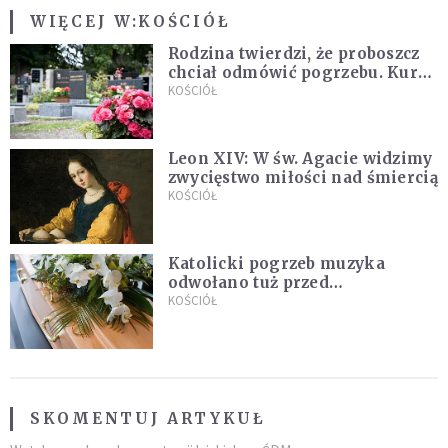
WIĘCEJ W:
KOŚCIÓŁ
Rodzina twierdzi, że proboszcz
chciał odmówić pogrzebu. Kuria
zapowiada wyjaśnienia
KOŚCIÓŁ
Leon XIV: W św. Agacie widzimy
zwycięstwo miłości nad śmiercią
KOŚCIÓŁ
Katolicki pogrzeb muzyka
odwołano tuż przed
uroczystością. Powodem była
KOŚCIÓŁ
przynależność do masonerii
SKOMENTUJ ARTYKUŁ