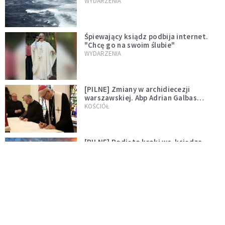
miłości"
WYDARZENIA
Śpiewający ksiądz podbija internet.
"Chcę go na swoim ślubie"
WYDARZENIA
[PILNE] Zmiany w archidiecezji
warszawskiej. Abp Adrian Galbas
wręczył dekrety nowym proboszczom
KOŚCIÓŁ
[PILNE] Podjęto kroki ws. księdza
Sawielewicza. Nie zobaczymy go w
mediach
WYDARZENIA