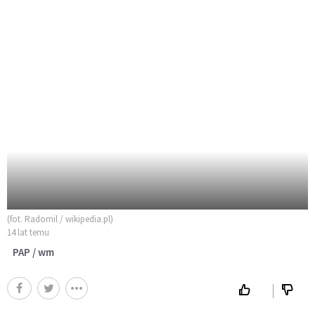
(fot. Radomil / wikipedia.pl)
14 lat temu
PAP / wm