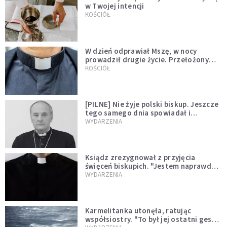
w Twojej intencji
KOŚCIÓŁ
W dzień odprawiał Mszę, w nocy
prowadził drugie życie. Przełożony
kazał mu opuścić zakon
KOŚCIÓŁ
[PILNE] Nie żyje polski biskup. Jeszcze
tego samego dnia spowiadał i
sprawował Mszę świętą
WYDARZENIA
Ksiądz zrezygnował z przyjęcia
święceń biskupich. "Jestem naprawdę
niegodny"
WYDARZENIA
Karmelitanka utonęła, ratując
współsiostry. "To był jej ostatni gest