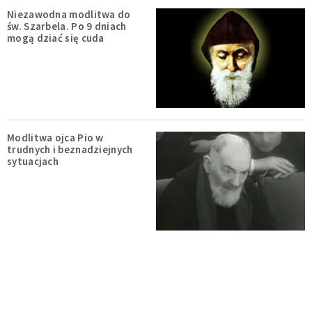
Niezawodna modlitwa do
św. Szarbela. Po 9 dniach
mogą dziać się cuda
Modlitwa ojca Pio w
trudnych i beznadziejnych
sytuacjach