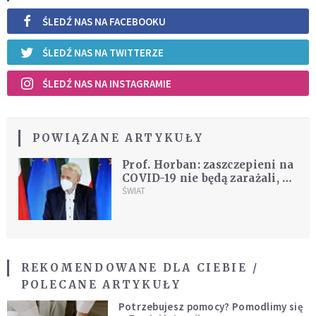
ŚLEDŹ NAS NA FACEBOOKU
ŚLEDŹ NAS NA TWITTERZE
ŚLEDŹ NAS NA INSTAGRAMIE
POWIĄZANE ARTYKUŁY
Prof. Horban: zaszczepieni na
COVID-19 nie będą zarażali, bo
nie będą zakażeni
ŚWIAT
REKOMENDOWANE DLA CIEBIE /
POLECANE ARTYKUŁY
Potrzebujesz pomocy? Pomodlimy się