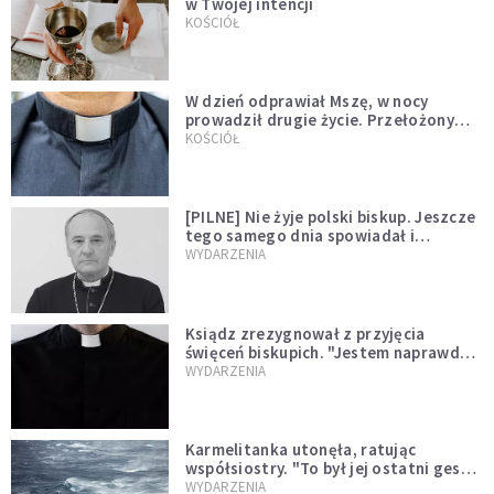
w Twojej intencji
KOŚCIÓŁ
W dzień odprawiał Mszę, w nocy
prowadził drugie życie. Przełożony
kazał mu opuścić zakon
KOŚCIÓŁ
[PILNE] Nie żyje polski biskup. Jeszcze
tego samego dnia spowiadał i
sprawował Mszę świętą
WYDARZENIA
Ksiądz zrezygnował z przyjęcia
święceń biskupich. "Jestem naprawdę
niegodny"
WYDARZENIA
Karmelitanka utonęła, ratując
współsiostry. "To był jej ostatni gest
miłości"
WYDARZENIA