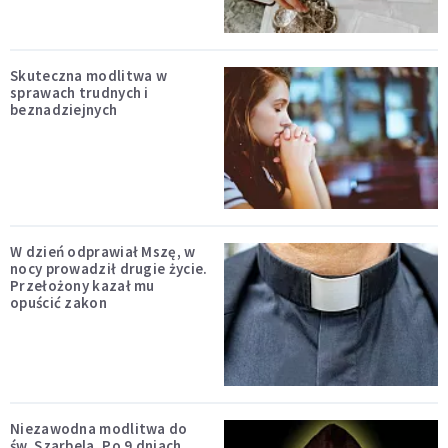
Skuteczna modlitwa w
sprawach trudnych i
beznadziejnych
W dzień odprawiał Mszę, w
nocy prowadził drugie życie.
Przełożony kazał mu
opuścić zakon
Niezawodna modlitwa do
św. Szarbela. Po 9 dniach