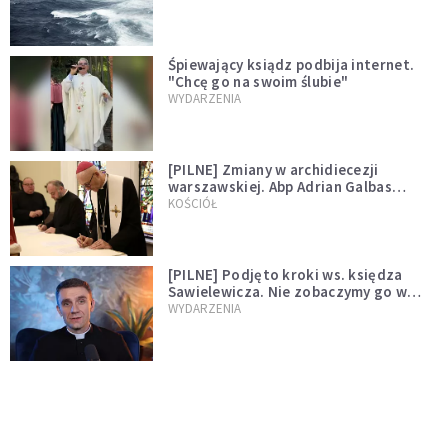
Śpiewający ksiądz podbija internet.
"Chcę go na swoim ślubie"
WYDARZENIA
[PILNE] Zmiany w archidiecezji
warszawskiej. Abp Adrian Galbas
wręczył dekrety nowym proboszczom
KOŚCIÓŁ
[PILNE] Podjęto kroki ws. księdza
Sawielewicza. Nie zobaczymy go w
mediach
WYDARZENIA