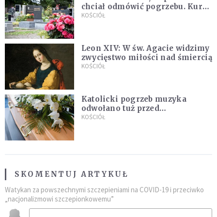
chciał odmówić pogrzebu. Kuria
zapowiada wyjaśnienia
KOŚCIÓŁ
Leon XIV: W św. Agacie widzimy
zwycięstwo miłości nad śmiercią
KOŚCIÓŁ
Katolicki pogrzeb muzyka
odwołano tuż przed
uroczystością. Powodem była
KOŚCIÓŁ
przynależność do masonerii
SKOMENTUJ ARTYKUŁ
Watykan za powszechnymi szczepieniami na COVID-19 i przeciwko
„nacjonalizmowi szczepionkowemu”