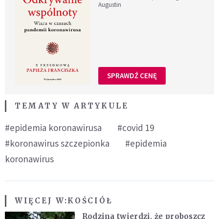
Augustin
SPRAWDŹ CENĘ
TEMATY W ARTYKULE
#epidemia koronawirusa
#covid 19
#koronawirus szczepionka
#epidemia
koronawirus
WIĘCEJ W:
KOŚCIÓŁ
Rodzina twierdzi, że proboszcz