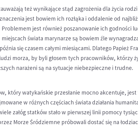
zauważają też wynikające stąd zagrożenia dla życia rod
znaczenia jest bowiem ich rozłąka i oddalenie od najbli
. Problemem jest również poszanowanie ich godności lud
 miejscach świata marynarze są bowiem źle wynagradza
opóźnia się czasem całymi miesiącami. Dlatego Papież Fr
udzi morza, by byli głosem tych pracowników, którzy ż
ższych narażeni są na sytuacje niebezpieczne i trudne.
, który watykańskie przesłanie mocno akcentuje, jest
jmowane w różnych częściach świata działania humanit
wiele załóg statków stało w pierwszej linii pomocy tysi
przez Morze Śródziemne próbowali dostać się na łodzia