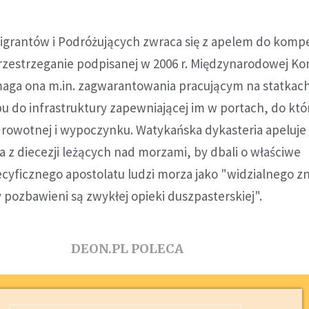
Migrantów i Podróżujących zwraca się z apelem do kom
rzestrzeganie podpisanej w 2006 r. Międzynarodowej Ko
maga ona m.in. zagwarantowania pracującym na statkac
 do infrastruktury zapewniającej im w portach, do któ
drowotnej i wypoczynku. Watykańska dykasteria apeluje
 z diecezji leżących nad morzami, by dbali o właściwe
cyficznego apostolatu ludzi morza jako "widzialnego z
y pozbawieni są zwykłej opieki duszpasterskiej".
DEON.PL POLECA