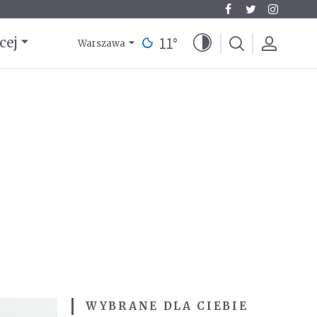
11
°
cej
Warszawa
WYBRANE DLA CIEBIE