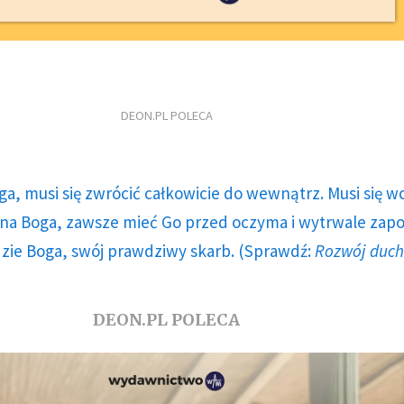
DEON.PL POLECA
ga, musi się zwrócić całkowicie do wewnątrz. Musi się w
a Boga, zawsze mieć Go przed oczyma i wytrwale zap
dzie Boga, swój prawdziwy skarb. (Sprawdź:
Rozwój duc
DEON.PL POLECA