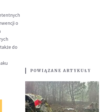
petentnych
nwencji o
h
rych
 także do
naku
POWIĄZANE ARTYKUŁY