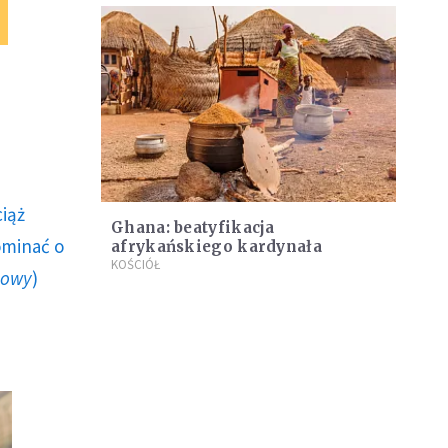
ciąż
Ghana: beatyfikacja
ominać o
afrykańskiego kardynała
KOŚCIÓŁ
howy
)