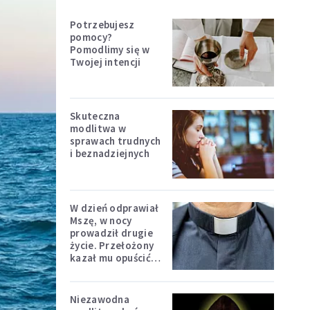
Potrzebujesz
pomocy?
Pomodlimy się w
Twojej intencji
Skuteczna
modlitwa w
sprawach trudnych
i beznadziejnych
W dzień odprawiał
Mszę, w nocy
prowadził drugie
życie. Przełożony
kazał mu opuścić
zakon
Niezawodna