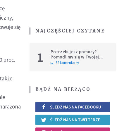
cę
iczny,
owuje się
NAJCZĘŚCIEJ CZYTANE
Potrzebujesz pomocy?
1
Pomodlimy się w Twojej
0 proc.
intencji
62 komentarzy
 także
BĄDŹ NA BIEŻĄCO
nie
 narażona
ŚLEDŹ NAS NA FACEBOOKU
ŚLEDŹ NAS NA TWITTERZE