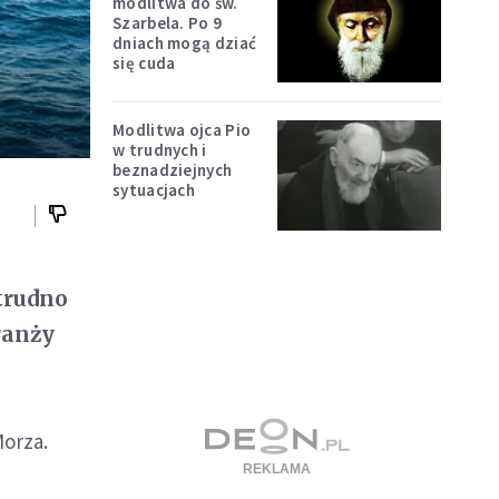
modlitwa do św.
Szarbela. Po 9
dniach mogą dziać
się cuda
Modlitwa ojca Pio
w trudnych i
beznadziejnych
sytuacjach
trudno
ranży
a
Morza.