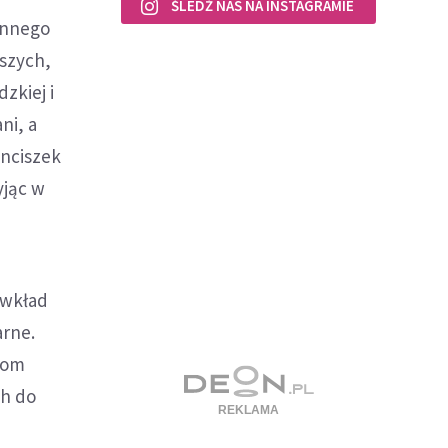
ŚLEDŹ NAS NA INSTAGRAMIE
zinnego
ższych,
zkiej i
ni, a
anciszek
yjąc w
 wkład
arne.
ącom
ch do