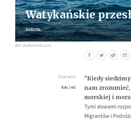
Watykańskie przesł
KOŚCIÓŁ
(fot. shutterstock.com)
10 lat temu
"Kiedy siedzim
nam zrozumieć, 
KAI / ml
morskiej i morz
Tymi słowami rozpoc
Migrantów i Podróżu