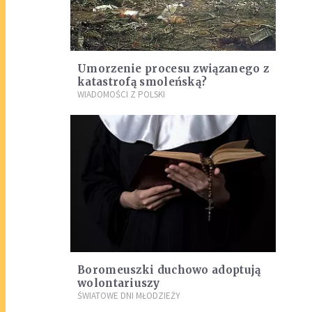
Umorzenie procesu związanego z
katastrofą smoleńską?
WIADOMOŚCI Z POLSKI
Boromeuszki duchowo adoptują
wolontariuszy
ŚWIATOWE DNI MŁODZIEŻY