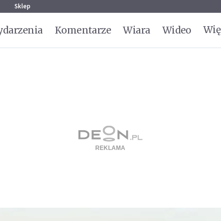
g
Sklep
Wię
darzenia
Komentarze
Wiara
Wideo