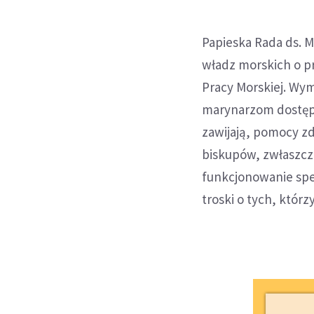
Papieska Rada ds. 
władz morskich o p
Pracy Morskiej. Wy
marynarzom dostępu
zawijają, pomocy z
biskupów, zwłaszcza
funkcjonowanie spe
troski o tych, którz