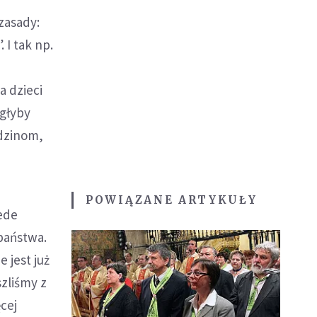
zasady:
 I tak np.
a dzieci
ogłyby
odzinom,
POWIĄZANE ARTYKUŁY
ede
państwa.
 jest już
zliśmy z
cej