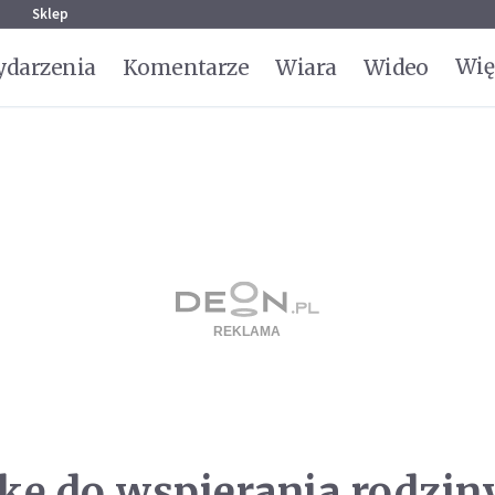
g
Sklep
Wię
darzenia
Komentarze
Wiara
Wideo
kę do wspierania rodzin