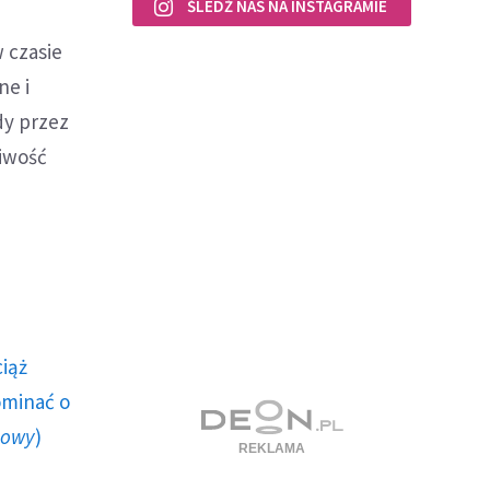
ŚLEDŹ NAS NA INSTAGRAMIE
 czasie
ne i
dy przez
liwość
ciąż
ominać o
howy
)