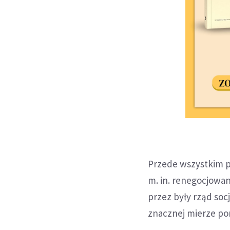
Przede wszystkim p
m. in. renegocjow
przez były rząd soc
znacznej mierze pom