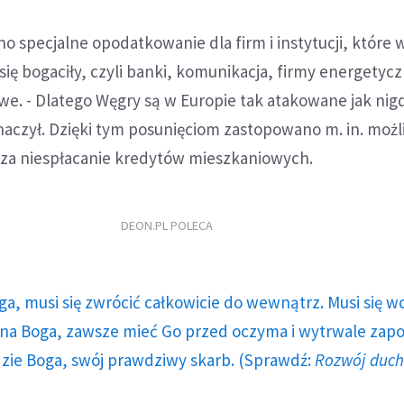
 specjalne opodatkowanie dla firm i instytucji, które w
się bogaciły, czyli banki, komunikacja, firmy energetycz
owe. - Dlatego Węgry są w Europie tak atakowane jak nig
aznaczył. Dzięki tym posunięciom zastopowano m. in. moż
 za niespłacanie kredytów mieszkaniowych.
DEON.PL POLECA
ga, musi się zwrócić całkowicie do wewnątrz. Musi się w
a Boga, zawsze mieć Go przed oczyma i wytrwale zap
dzie Boga, swój prawdziwy skarb. (Sprawdź:
Rozwój duc