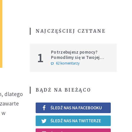
NAJCZĘŚCIEJ CZYTANE
Potrzebujesz pomocy?
1
Pomodlimy się w Twojej
intencji
62 komentarzy
BĄDŹ NA BIEŻĄCO
h, dlatego
zawarte
ŚLEDŹ NAS NA FACEBOOKU
ć w
ŚLEDŹ NAS NA TWITTERZE