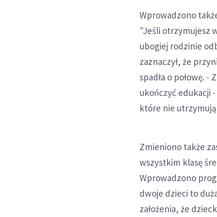
Wprowadzono także 
"Jeśli otrzymujesz w
ubogiej rodzinie odb
zaznaczył, że przyni
spadła o połowę. - Z
ukończyć edukacji -
które nie utrzymuj
Zmieniono także za
wszystkim klasę śre
Wprowadzono progi p
dwoje dzieci to du
założenia, że dziec