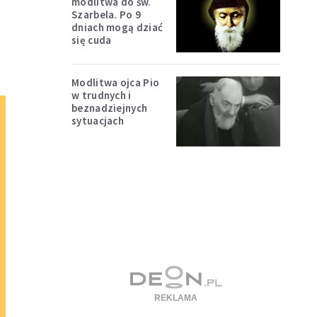
modlitwa do św.
Szarbela. Po 9
dniach mogą dziać
się cuda
Modlitwa ojca Pio
w trudnych i
beznadziejnych
sytuacjach