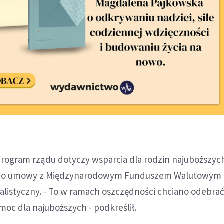
rogram rządu dotyczy wsparcia dla rodzin najuboższyc
ano umowy z Międzynarodowym Funduszem Walutowym 
jalistyczny. - To w ramach oszczędności chciano odebra
oc dla najuboższych - podkreślił.