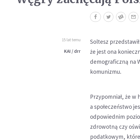
15 lat temu
Soltesz przedstawił
że jest ona koniecz
KAI / drr
demograficzną na W
komunizmu.
Przypomniał, że w h
a społeczeństwo jes
odpowiednim poziomi
zdrowotną czy oświa
podatkowym, które m