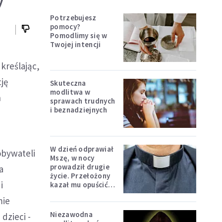
Potrzebujesz
pomocy?
Pomodlimy się w
Twojej intencji
kreślając,
ję
Skuteczna
modlitwa w
h
sprawach trudnych
i beznadziejnych
W dzień odprawiał
obywateli
Mszę, w nocy
prowadził drugie
a
życie. Przełożony
i
kazał mu opuścić
zakon
mie
Niezawodna
dzieci -