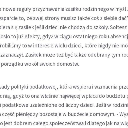
nowe reguły przyznawania zasiłku rodzinnego w myśl 
sparcie to, ze swej strony musisz także coś z siebie dać”.
iera się zasiłek jeśli dzieci nie chodzą do szkoły. Soltesz
osło to już efekty, gdyż w ciągu ostatniego roku absencj
robiliśmy to w interesie wielu dzieci, które nigdy nie m
 zaznaczył. Zasiłek może też być także odebrany tym r
ą porządku wokół swoich domostw.
sady polityki podatkowej, która wspiera i wzmacnia prz
dnią, gdyż to ona właśnie najwięcej wpłaca do budżetu 
odatkowe uzależnione od liczby dzieci. Jeśli w rodzinie
ża część pieniędzy pozostaje w budżecie domowym. - Wys
ko jest dobrem całego społeczeństwa i dlatego jak najwię