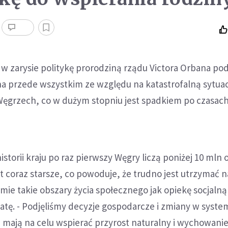
 w zarysie politykę prorodziną rządu Victora Orbana pod
na przede wszystkim ze względu na katastrofalną sytuac
ęgrzech, co w dużym stopniu jest spadkiem po czasac
istorii kraju po raz pierwszy Węgry liczą poniżej 10 mln 
t coraz starsze, co powoduje, że trudno jest utrzymać n
e takie obszary życia społecznego jak opiekę socjalną 
tę. - Podjęliśmy decyzje gospodarcze i zmiany w syste
ają na celu wspierać przyrost naturalny i wychowanie 