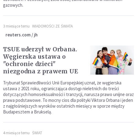
gazowych.
3 miesiące temu
WIADOMOŚCI ZE ŚWIATA
reuters.com / jh
TSUE uderzył w Orbana.
Węgierska ustawa o
"ochronie dzieci"
niezgodna z prawem UE
Trybunał Sprawiedliwości Unii Europejskiej uznał, że węgierska
ustawa z 2021 roku, ograniczająca dostęp nieletnich do treści
dotyczących homoseksualności i tranzycji, narusza prawo unijne oraz
prawa podstawowe. To mocny cios dla polityki Viktora Orbana i jeden
z najgłośniejszych wyroków ostatnich miesięcy w sporze między
Budapesztem a Brukselą.
4 miesiące temu
ŚWIAT