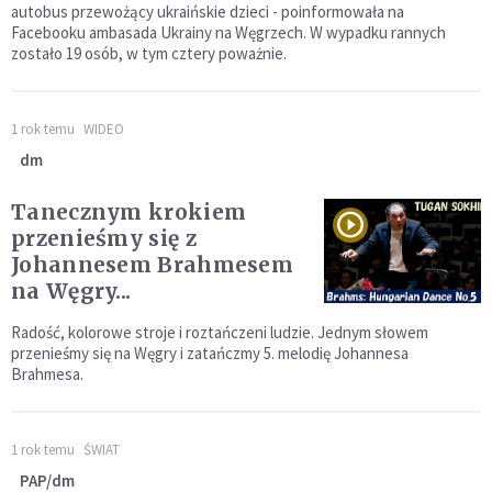
autobus przewożący ukraińskie dzieci - poinformowała na
Facebooku ambasada Ukrainy na Węgrzech. W wypadku rannych
zostało 19 osób, w tym cztery poważnie.
1 rok temu
WIDEO
dm
Tanecznym krokiem
przenieśmy się z
Johannesem Brahmesem
na Węgry...
Radość, kolorowe stroje i roztańczeni ludzie. Jednym słowem
przenieśmy się na Węgry i zatańczmy 5. melodię Johannesa
Brahmesa.
1 rok temu
ŚWIAT
PAP/dm