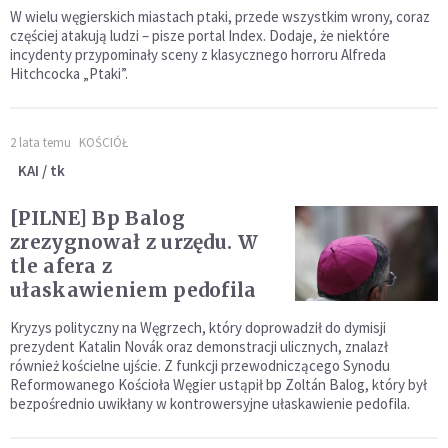
W wielu węgierskich miastach ptaki, przede wszystkim wrony, coraz
częściej atakują ludzi – pisze portal Index. Dodaje, że niektóre
incydenty przypominały sceny z klasycznego horroru Alfreda
Hitchcocka „Ptaki”.
2 lata temu
KOŚCIÓŁ
KAI / tk
[PILNE] Bp Balog
zrezygnował z urzędu. W
tle afera z
ułaskawieniem pedofila
Kryzys polityczny na Węgrzech, który doprowadził do dymisji
prezydent Katalin Novák oraz demonstracji ulicznych, znalazł
również kościelne ujście. Z funkcji przewodniczącego Synodu
Reformowanego Kościoła Węgier ustąpił bp Zoltán Balog, który był
bezpośrednio uwikłany w kontrowersyjne ułaskawienie pedofila.