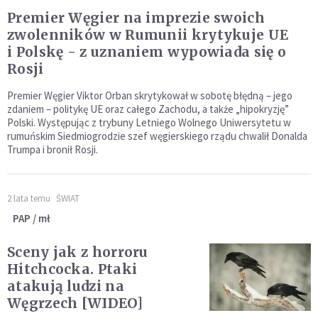
Premier Węgier na imprezie swoich
zwolenników w Rumunii krytykuje UE
i Polskę - z uznaniem wypowiada się o
Rosji
Premier Węgier Viktor Orban skrytykował w sobotę błędną – jego
zdaniem – politykę UE oraz całego Zachodu, a także „hipokryzję”
Polski. Występując z trybuny Letniego Wolnego Uniwersytetu w
rumuńskim Siedmiogrodzie szef węgierskiego rządu chwalił Donalda
Trumpa i bronił Rosji.
2 lata temu
ŚWIAT
PAP / mł
Sceny jak z horroru
Hitchcocka. Ptaki
atakują ludzi na
Węgrzech [WIDEO]