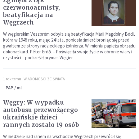
Zginęła z rąk
czerwonoarmisty,
beatyfikacja na
Węgrzech
W węgierskim Veszprém odbyła się beatyfikacja Márii Magdolny Bódi,
która w 1945 roku, mając 24 lata, poniosła śmierć broniąc się przed
gwałtem ze strony radzieckiego żołnierza. W imieniu papieża obrzędu
dokonał kard. Péter Erdő. – Poświęciła swoje życie w obronie wiary i
czystości – podkreślił prymas Węgier.
1 rok temu
WIADOMOŚCI ZE ŚWIATA
PAP / ml
Węgry: W wypadku
autobusu przewożącego
ukraińskie dzieci
rannych zostało 19 osób
W niedzielę nad ranem na wschodzie Węgrzech przewrócił się