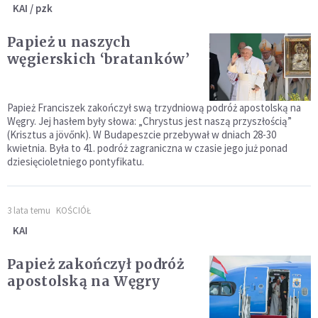
KAI / pzk
Papież u naszych
węgierskich ‘bratanków’
Papież Franciszek zakończył swą trzydniową podróż apostolską na
Węgry. Jej hasłem były słowa: „Chrystus jest naszą przyszłością”
(Krisztus a jövőnk). W Budapeszcie przebywał w dniach 28-30
kwietnia. Była to 41. podróż zagraniczna w czasie jego już ponad
dziesięcioletniego pontyfikatu.
3 lata temu
KOŚCIÓŁ
KAI
Papież zakończył podróż
apostolską na Węgry