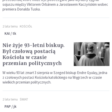
sojuszu między Viktorem Orbánem a Jarosławem Kaczyńskim wobec
premiera Donalda Tuska.
2 lata temu
KOŚCIÓŁ
KAI / tk
Nie żyje 93-letni biskup.
Był czołową postacią
Kościoła w czasie
przemian politycznych
W wieku 93 lat zmarł 3 sierpnia w Szeged biskup Endre Gyulay, jedna
z czołowych postaci Kościoła katolickiego na Węgrzech w czasie
wielkich przemian politycznych.
2 lata temu
ŚWIAT
PAP / jk