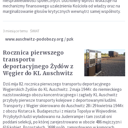
niesprawiedliwości społecznych. Duchowny wprost wskazuje na
mechanizmy finansowego uzależnienia Kościoła od władzy oraz na
marginalizowanie głosów krytycznych wewnątrz samej wspólnoty.
3 miesiące temu
ŚWIAT
www.auschwitz-podobozy.org / pzk
Rocznica pierwszego
transportu
deportacyjnego Żydów z
Węgier do KL Auschwitz
Dziś mija 82. rocznica pierwszego transportu deportacyjnego
Węgierskich Żydów do KL Auschwitz. 2 maja 1944 r. do niemieckiego
nazistowskiego obozu koncentracyjnego i zagłady KL Auschwitz
przybyły pierwsze transporty kolejowe z deportowanymi ludźmi.
Transporty z Węgier skierowano do Auschwitz 28 i 29 kwietnia 1944 r.
z obozu Kistarca k. Budapesztu i z miasta Topolya w Wojwodinie.
Przybyłych ludzi wyładowano na Judenrampe i tam zostali oni
poddani selekcji, po której zarejestrowano w obozie 486 mężczyzn i
616 kobiet. Pozostałych, 2698 osób, zamordowano w komorach