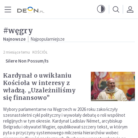
Przejdź do menu głównego
Przejdź do treści
#węgry
Najnowsze
Najpopularniejsze
2 miesiące temu
KOŚCIÓŁ
Silere Non Possum/łs
Kardynał o uwikłaniu
Kościoła w interesy z
władzą. „Uzależniliśmy
się finansowo”
Wybory parlamentarne na Węgrzech w 2026 roku zakończyły
szesnastoletni cykl polityczny i wywołały debatę o roli wspólnot
religijnych w tym okresie. Kardynał Ladislav Német, arcybiskup
Belgradu i obywatel Węgier, opublikował szczery tekst, w którym
pyta o przyczyny systemowego milczenia hierarchów wobec