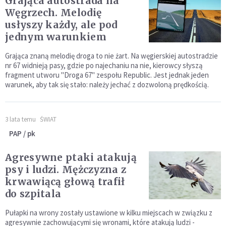
Grająca autostrada na
Węgrzech. Melodię
usłyszy każdy, ale pod
jednym warunkiem
Grająca znaną melodię droga to nie żart. Na węgierskiej autostradzie
nr 67 widnieją pasy, gdzie po najechaniu na nie, kierowcy słyszą
fragment utworu "Droga 67" zespołu Republic. Jest jednak jeden
warunek, aby tak się stało: należy jechać z dozwoloną prędkością.
3 lata temu
ŚWIAT
PAP / pk
Agresywne ptaki atakują
psy i ludzi. Mężczyzna z
krwawiącą głową trafił
do szpitala
Pułapki na wrony zostały ustawione w kilku miejscach w związku z
agresywnie zachowującymi się wronami, które atakują ludzi -