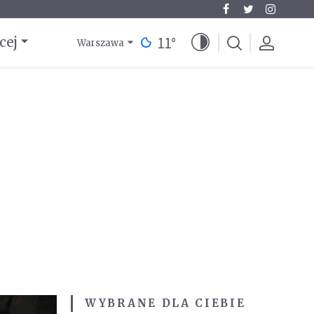
11
°
cej
Warszawa
WYBRANE DLA CIEBIE