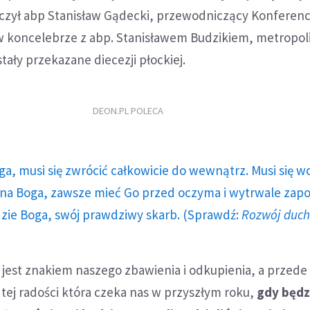
zył abp Stanisław Gądecki, przewodniczący Konferenc
 w koncelebrze z abp. Stanisławem Budzikiem, metropol
tały przekazane diecezji płockiej.
DEON.PL POLECA
ga, musi się zwrócić całkowicie do wewnątrz. Musi się w
a Boga, zawsze mieć Go przed oczyma i wytrwale zap
dzie Boga, swój prawdziwy skarb. (Sprawdź:
Rozwój duc
 jest znakiem naszego zbawienia i odkupienia, a przede
tej radości która czeka nas w przyszłym roku,
gdy będ