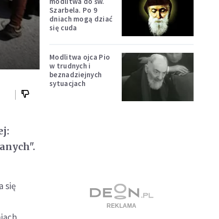
modlitwa do św.
Szarbela. Po 9
dniach mogą dziać
się cuda
Modlitwa ojca Pio
w trudnych i
beznadziejnych
sytuacjach
j:
anych".
 się
iach.