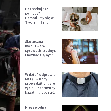
Potrzebujesz
pomocy?
Pomodlimy się w
Twojej intencji
Skuteczna
modlitwa w
sprawach trudnych
i beznadziejnych
W dzień odprawiał
Mszę, w nocy
prowadził drugie
życie. Przełożony
kazał mu opuścić
zakon
Niezawodna