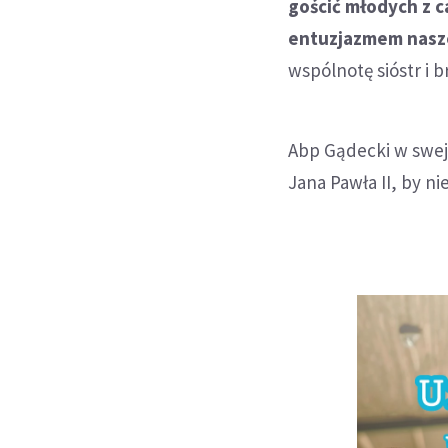
gościć młodych z c
entuzjazmem nasze
wspólnotę sióstr i b
Abp Gądecki w swej 
Jana Pawła II, by ni