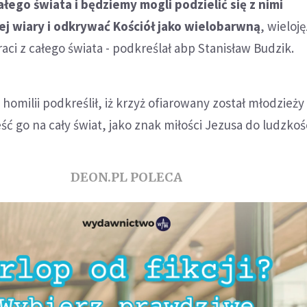
ałego świata i będziemy mogli podzielić się z nimi
j wiary i odkrywać Kościół jako wielobarwną
, wieloj
raci z całego świata - podkreślał abp Stanisław Budzik.
homilii podkreślił, iż krzyż ofiarowany został młodzieży
eść go na cały świat, jako znak miłości Jezusa do ludzkośc
DEON.PL POLECA