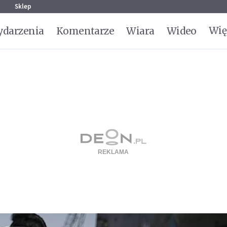
g
Sklep
Wię
darzenia
Komentarze
Wiara
Wideo