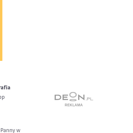
rafia
bp
i Panny w