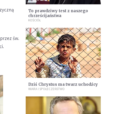
ęzyczną
To prawdziwy test z naszego
chrześcijaństwa
KOŚCIÓŁ
 przez św.
i.
Dziś Chrystus ma twarz uchodźcy
WIARA I SPOŁECZEŃSTWO