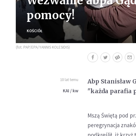
Wezwanie abpa Gąd
pomocy!
KOŚCIÓŁ
(fot. PAP/EPA/YANNIS KOLESIDIS)
10 lat temu
Abp Stanisław G
"każda parafia 
KAI / kw
Mszą Świętą pod pr
peregrynacja znakó
podkreślił, iż krzyż