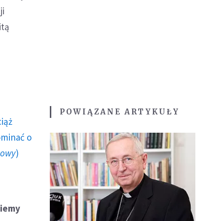
ji
itą
POWIĄZANE ARTYKUŁY
ciąż
ominać o
howy
)
ziemy