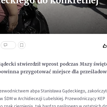
eckiego do konkretnej
ądecki stwierdził wprost podczas Mszy święte
powinna przygotować miejsce dla prześladow
zewodnictwem abpa Stanisława Gądeckiego, zakończyła
w ŚDM w Archidiecezji Lubelskiej. Przewodniczący KEP
 to znak cierpienia, tak bardzo nasilonego w ostatnich dn