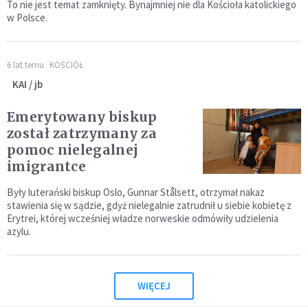
To nie jest temat zamknięty. Bynajmniej nie dla Kościoła katolickiego
w Polsce.
6 lat temu
KOŚCIÓŁ
KAI / jb
Emerytowany biskup
został zatrzymany za
pomoc nielegalnej
imigrantce
Były luterański biskup Oslo, Gunnar Stålsett, otrzymał nakaz
stawienia się w sądzie, gdyż nielegalnie zatrudnił u siebie kobietę z
Erytrei, której wcześniej władze norweskie odmówiły udzielenia
azylu.
WIĘCEJ