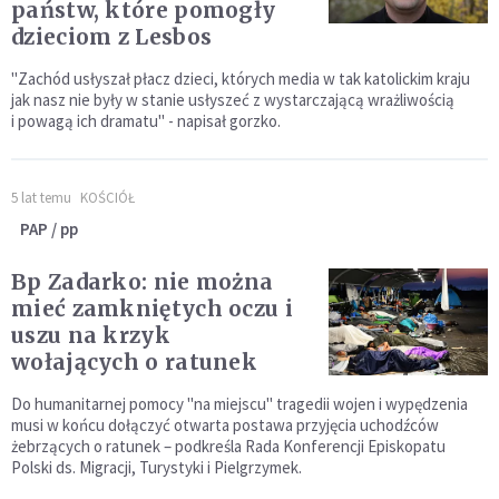
państw, które pomogły
dzieciom z Lesbos
"Zachód usłyszał płacz dzieci, których media w tak katolickim kraju
jak nasz nie były w stanie usłyszeć z wystarczającą wrażliwością
i powagą ich dramatu" - napisał gorzko.
5 lat temu
KOŚCIÓŁ
PAP / pp
Bp Zadarko: nie można
mieć zamkniętych oczu i
uszu na krzyk
wołających o ratunek
Do humanitarnej pomocy "na miejscu" tragedii wojen i wypędzenia
musi w końcu dołączyć otwarta postawa przyjęcia uchodźców
żebrzących o ratunek – podkreśla Rada Konferencji Episkopatu
Polski ds. Migracji, Turystyki i Pielgrzymek.