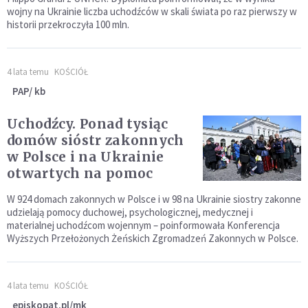
wojny na Ukrainie liczba uchodźców w skali świata po raz pierwszy w
historii przekroczyła 100 mln.
4 lata temu
KOŚCIÓŁ
PAP/ kb
Uchodźcy. Ponad tysiąc
domów sióstr zakonnych
w Polsce i na Ukrainie
otwartych na pomoc
W 924 domach zakonnych w Polsce i w 98 na Ukrainie siostry zakonne
udzielają pomocy duchowej, psychologicznej, medycznej i
materialnej uchodźcom wojennym – poinformowała Konferencja
Wyższych Przełożonych Żeńskich Zgromadzeń Zakonnych w Polsce.
4 lata temu
KOŚCIÓŁ
episkopat.pl/mk