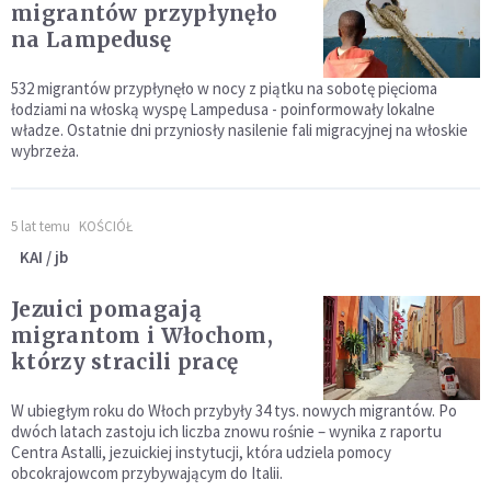
migrantów przypłynęło
na Lampedusę
532 migrantów przypłynęło w nocy z piątku na sobotę pięcioma
łodziami na włoską wyspę Lampedusa - poinformowały lokalne
władze. Ostatnie dni przyniosły nasilenie fali migracyjnej na włoskie
wybrzeża.
5 lat temu
KOŚCIÓŁ
KAI / jb
Jezuici pomagają
migrantom i Włochom,
którzy stracili pracę
W ubiegłym roku do Włoch przybyły 34 tys. nowych migrantów. Po
dwóch latach zastoju ich liczba znowu rośnie – wynika z raportu
Centra Astalli, jezuickiej instytucji, która udziela pomocy
obcokrajowcom przybywającym do Italii.