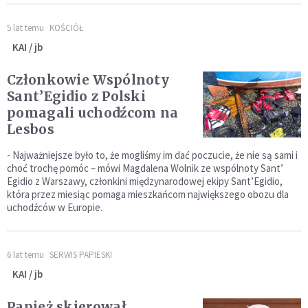
5 lat temu
KOŚCIÓŁ
KAI / jb
Członkowie Wspólnoty
Sant’Egidio z Polski
pomagali uchodźcom na
Lesbos
- Najważniejsze było to, że mogliśmy im dać poczucie, że nie są sami i
choć trochę pomóc – mówi Magdalena Wolnik ze wspólnoty Sant’
Egidio z Warszawy, członkini międzynarodowej ekipy Sant’Egidio,
która przez miesiąc pomaga mieszkańcom największego obozu dla
uchodźców w Europie.
6 lat temu
SERWIS PAPIESKI
KAI / jb
Papież skierował