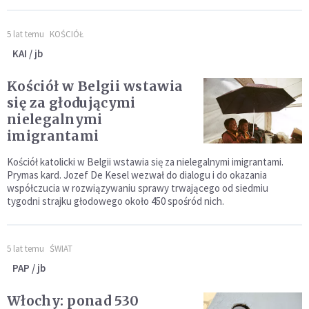
5 lat temu
KOŚCIÓŁ
KAI / jb
Kościół w Belgii wstawia
się za głodującymi
nielegalnymi
imigrantami
Kościół katolicki w Belgii wstawia się za nielegalnymi imigrantami.
Prymas kard. Jozef De Kesel wezwał do dialogu i do okazania
współczucia w rozwiązywaniu sprawy trwającego od siedmiu
tygodni strajku głodowego około 450 spośród nich.
5 lat temu
ŚWIAT
PAP / jb
Włochy: ponad 530