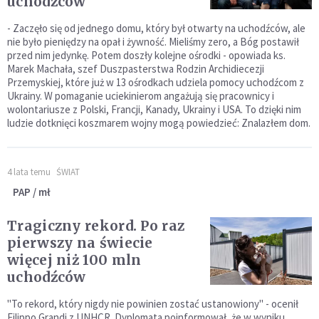
uchodźców
- Zaczęło się od jednego domu, który był otwarty na uchodźców, ale
nie było pieniędzy na opał i żywność. Mieliśmy zero, a Bóg postawił
przed nim jedynkę. Potem doszły kolejne ośrodki - opowiada ks.
Marek Machała, szef Duszpasterstwa Rodzin Archidiecezji
Przemyskiej, które już w 13 ośrodkach udziela pomocy uchodźcom z
Ukrainy. W pomaganie uciekinierom angażują się pracownicy i
wolontariusze z Polski, Francji, Kanady, Ukrainy i USA. To dzięki nim
ludzie dotknięci koszmarem wojny mogą powiedzieć: Znalazłem dom.
4 lata temu
ŚWIAT
PAP / mł
Tragiczny rekord. Po raz
pierwszy na świecie
więcej niż 100 mln
uchodźców
"To rekord, który nigdy nie powinien zostać ustanowiony" - ocenił
Filippo Grandi z UNHCR. Dyplomata poinformował, że w wyniku