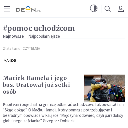
Przejdź do menu głównego
Przejdź do treści
#pomoc uchodźcom
Najnowsze
Najpopularniejsze
2 lata temu
CZYTELNIA
Maciek Hamela i jego
bus. Uratował już setki
osób
Kupił van i pojechał na granicę odbierać uchodźców. Tak powstał film
"Skąd dokąd". O Maćku Hameli, który pomaga potrzebującym i
bezradnym opowiada w książce "Międzynarodowiec, czyli paradoksy
globalnego zaścianka" Grzegorz Dobiecki.