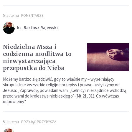
5 lat temu
KOMENTARZE
ks. Bartosz Rajewski
Niedzielna Msza i
codzienna modlitwa to
niewystarczająca
przepustka do Nieba
Możemy bardzo się zdziwić, gdy to właśnie my – wypełniający
skrupulatnie wszystkie religijne przepisy i prawa – usłyszymy od
Jezusa: „Zaprawdę, powiadam wam: „Celnicy i nierządnice wchodzą
przed wami do królestwa niebieskiego” (Mt 21, 31). Co wówczas
odpowiemy?
5 lat temu
PRZYJĄĆ PRZYBYSZA