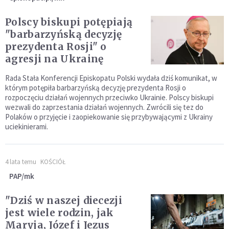
Polscy biskupi potępiają
"barbarzyńską decyzję
prezydenta Rosji" o
agresji na Ukrainę
Rada Stała Konferencji Episkopatu Polski wydała dziś komunikat, w
którym potępiła barbarzyńską decyzję prezydenta Rosji o
rozpoczęciu działań wojennych przeciwko Ukrainie. Polscy biskupi
wezwali do zaprzestania działań wojennych. Zwrócili się tez do
Polaków o przyjęcie i zaopiekowanie się przybywającymi z Ukrainy
uciekinierami.
4 lata temu
KOŚCIÓŁ
PAP/mk
"Dziś w naszej diecezji
jest wiele rodzin, jak
Maryja, Józef i Jezus