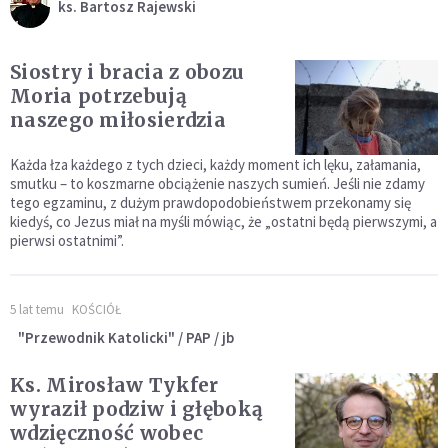
ks. Bartosz Rajewski
Siostry i bracia z obozu
Moria potrzebują
naszego miłosierdzia
Każda łza każdego z tych dzieci, każdy moment ich lęku, załamania,
smutku – to koszmarne obciążenie naszych sumień. Jeśli nie zdamy
tego egzaminu, z dużym prawdopodobieństwem przekonamy się
kiedyś, co Jezus miał na myśli mówiąc, że „ostatni będą pierwszymi, a
pierwsi ostatnimi”.
5 lat temu
KOŚCIÓŁ
"Przewodnik Katolicki" / PAP / jb
Ks. Mirosław Tykfer
wyraził podziw i głęboką
wdzięczność wobec