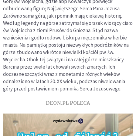
Górę św. Wojciecha, gdzie abp Kowalczyk poświęcił
odbudowaną figurę Najświętszego Serca Pana Jezusa.
Zarówno sama góra, jak i pomnik mają ciekawą historię.
Według legendy na górze zatrzymał się orszak wiozący ciało
św. Wojciecha z ziemi Prusów do Gniezna. Stąd nazwa
wzniesienia i godło rodowe biskupa męczennika w herbie
miasta. Na pamiątkę postoju niezwykłych podróżników na
górze zbudowano wkrótce niewielki kościół pw. św.
Wojciecha. Obok tej świątyni i na całej górze mieszkańcy
Barcina przez wiele lat chowali swoich zmarłych. Ich
doczesne szczątki wraz z monetami z różnych wieków
odnaleziono w latach 30. XX wieku, podczas niwelowania
góry przed postawieniem pomnika Serca Jezusowego.
DEON.PL POLECA