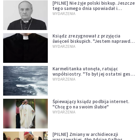
[PILNE] Nie żyje polski biskup. Jeszcze
tego samego dnia spowiadał i
sprawował Mszę świętą
WYDARZENIA
Ksiądz zrezygnował z przyjęcia
święceń biskupich. "Jestem naprawdę
niegodny"
WYDARZENIA
Karmelitanka utonęła, ratując
współsiostry. "To był jej ostatni gest
miłości"
WYDARZENIA
Śpiewający ksiądz podbija internet.
"Chcę go na swoim ślubie"
WYDARZENIA
[PILNE] Zmiany w archidiecezji
warszawskiej. Abp Adrian Galbas