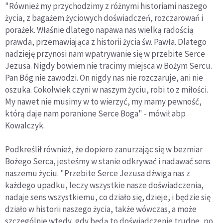
"Również my przychodzimy z różnymi historiami naszego
życia, z bagażem życiowych doświadczeń, rozczarowań i
porażek. Właśnie dlatego napawa nas wielką radością
prawda, przemawiająca z historii życia św. Pawła. Dlatego
nadzieję przynosi nam wpatrywanie się w przebite Serce
Jezusa. Nigdy bowiem nie tracimy miejsca w Bożym Sercu.
Pan Bóg nie zawodzi. On nigdy nas nie rozczaruje, ani nie
oszuka. Cokolwiek czyni w naszym życiu, robi to z miłości.
My nawet nie musimy w to wierzyć, my mamy pewność,
którą daje nam poranione Serce Boga" - mówił abp
Kowalczyk.
Podkreślił również, że dopiero zanurzając się w bezmiar
Bożego Serca, jesteśmy w stanie odkrywać i nadawać sens
naszemu życiu. "Przebite Serce Jezusa dźwiga nas z
każdego upadku, leczy wszystkie nasze doświadczenia,
nadaje sens wszystkiemu, co działo się, dzieje, i będzie się
działo w historii naszego życia, także wówczas, a może
szczególnie wtedy, gdy będą to doświadczenie trudne, po