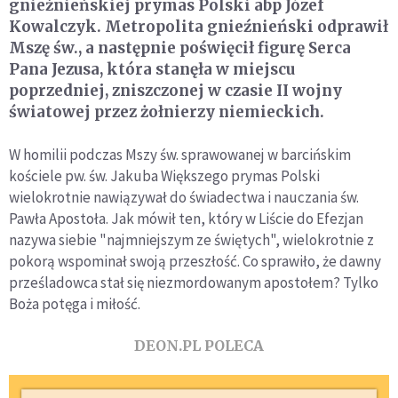
gnieźnieńskiej prymas Polski abp Józef
Kowalczyk. Metropolita gnieźnieński odprawił
Mszę św., a następnie poświęcił figurę Serca
Pana Jezusa, która stanęła w miejscu
poprzedniej, zniszczonej w czasie II wojny
światowej przez żołnierzy niemieckich.
W homilii podczas Mszy św. sprawowanej w barcińskim
kościele pw. św. Jakuba Większego prymas Polski
wielokrotnie nawiązywał do świadectwa i nauczania św.
Pawła Apostoła. Jak mówił ten, który w Liście do Efezjan
nazywa siebie "najmniejszym ze świętych", wielokrotnie z
pokorą wspominał swoją przeszłość. Co sprawiło, że dawny
prześladowca stał się niezmordowanym apostołem? Tylko
Boża potęga i miłość.
DEON.PL POLECA