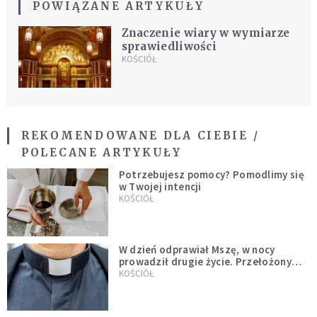
POWIĄZANE ARTYKUŁY
Znaczenie wiary w wymiarze
sprawiedliwości
KOŚCIÓŁ
REKOMENDOWANE DLA CIEBIE /
POLECANE ARTYKUŁY
Potrzebujesz pomocy? Pomodlimy się
w Twojej intencji
KOŚCIÓŁ
W dzień odprawiał Mszę, w nocy
prowadził drugie życie. Przełożony
kazał mu opuścić zakon
KOŚCIÓŁ