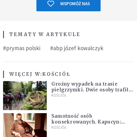
WSPOMÓŻ NAS
TEMATY W ARTYKULE
#prymas polski
#abp józef kowalczyk
WIĘCEJ W:
KOŚCIÓŁ
Groźny wypadek na trasie
pielgrzymki. Dwie osoby trafiły
do szpitala
KOŚCIÓŁ
Samotność osób
konsekrowanych. Kapucyn:
Życie w pojedynkę rzadko jest
KOŚCIÓŁ
sielanką