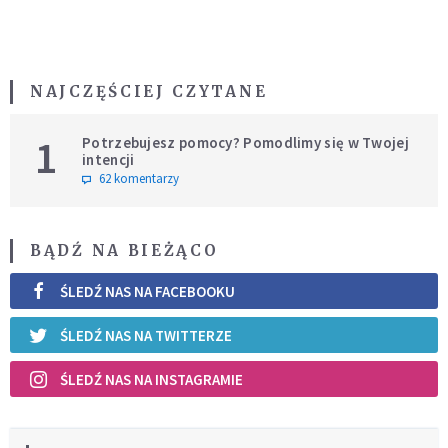
NAJCZĘŚCIEJ CZYTANE
1
Potrzebujesz pomocy? Pomodlimy się w Twojej
intencji
62 komentarzy
BĄDŹ NA BIEŻĄCO
ŚLEDŹ NAS NA FACEBOOKU
ŚLEDŹ NAS NA TWITTERZE
ŚLEDŹ NAS NA INSTAGRAMIE