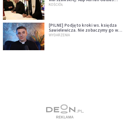
wręczył dekrety nowym proboszczom
KOŚCIÓŁ
[PILNE] Podjęto kroki ws. księdza
Sawielewicza. Nie zobaczymy go w
mediach
WYDARZENIA