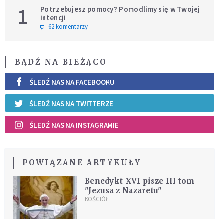
1
Potrzebujesz pomocy? Pomodlimy się w Twojej
intencji
62 komentarzy
BĄDŹ NA BIEŻĄCO
ŚLEDŹ NAS NA FACEBOOKU
ŚLEDŹ NAS NA TWITTERZE
ŚLEDŹ NAS NA INSTAGRAMIE
POWIĄZANE ARTYKUŁY
Benedykt XVI pisze III tom
"Jezusa z Nazaretu"
KOŚCIÓŁ