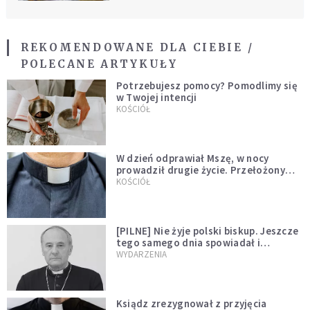
REKOMENDOWANE DLA CIEBIE /
POLECANE ARTYKUŁY
Potrzebujesz pomocy? Pomodlimy się
w Twojej intencji
KOŚCIÓŁ
W dzień odprawiał Mszę, w nocy
prowadził drugie życie. Przełożony
kazał mu opuścić zakon
KOŚCIÓŁ
[PILNE] Nie żyje polski biskup. Jeszcze
tego samego dnia spowiadał i
sprawował Mszę świętą
WYDARZENIA
Ksiądz zrezygnował z przyjęcia