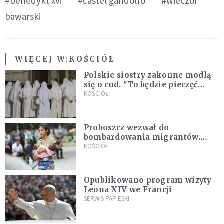
#benedykt xvi
#castel gandolfo
#wieczór
bawarski
WIĘCEJ W:
KOŚCIÓŁ
Polskie siostry zakonne modlą
się o cud. "To będzie pieczęć
Pana Boga dla naszej wiary"
KOŚCIÓŁ
Proboszcz wezwał do
bombardowania migrantów.
"Masowy ogień przeciwko
KOŚCIÓŁ
najeźdźcom!"
Opublikowano program wizyty
Leona XIV we Francji
SERWIS PAPIESKI