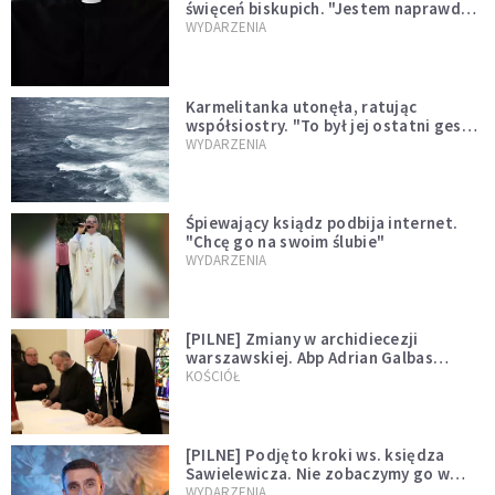
święceń biskupich. "Jestem naprawdę
niegodny"
WYDARZENIA
Karmelitanka utonęła, ratując
współsiostry. "To był jej ostatni gest
miłości"
WYDARZENIA
Śpiewający ksiądz podbija internet.
"Chcę go na swoim ślubie"
WYDARZENIA
[PILNE] Zmiany w archidiecezji
warszawskiej. Abp Adrian Galbas
wręczył dekrety nowym proboszczom
KOŚCIÓŁ
[PILNE] Podjęto kroki ws. księdza
Sawielewicza. Nie zobaczymy go w
mediach
WYDARZENIA