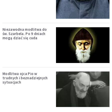
Niezawodna modlitwa do
św. Szarbela. Po 9 dniach
mogą dziać się cuda
Modlitwa ojca Pio w
trudnych i beznadziejnych
sytuacjach