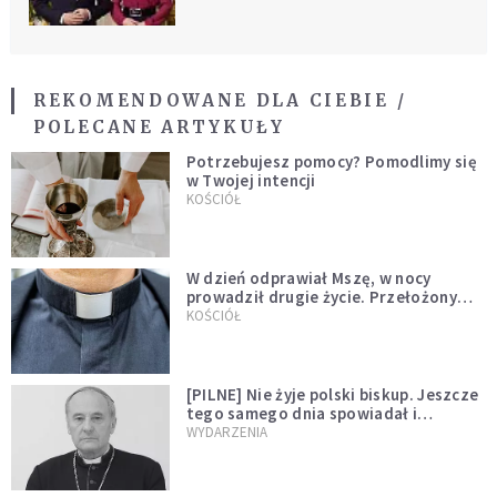
REKOMENDOWANE DLA CIEBIE /
POLECANE ARTYKUŁY
Potrzebujesz pomocy? Pomodlimy się
w Twojej intencji
KOŚCIÓŁ
W dzień odprawiał Mszę, w nocy
prowadził drugie życie. Przełożony
kazał mu opuścić zakon
KOŚCIÓŁ
[PILNE] Nie żyje polski biskup. Jeszcze
tego samego dnia spowiadał i
sprawował Mszę świętą
WYDARZENIA