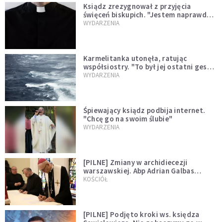
Ksiądz zrezygnował z przyjęcia
święceń biskupich. "Jestem naprawdę
niegodny"
WYDARZENIA
Karmelitanka utonęła, ratując
współsiostry. "To był jej ostatni gest
miłości"
WYDARZENIA
Śpiewający ksiądz podbija internet.
"Chcę go na swoim ślubie"
WYDARZENIA
[PILNE] Zmiany w archidiecezji
warszawskiej. Abp Adrian Galbas
wręczył dekrety nowym proboszczom
KOŚCIÓŁ
[PILNE] Podjęto kroki ws. księdza