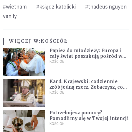
#wietnam
#ksiądz katolicki
#thadeus nguyen
van ly
WIĘCEJ W:
KOŚCIÓŁ
Papież do młodzieży: Europa i
cały świat poszukują pośród was
nowych świętych
KOŚCIÓŁ
Kard. Krajewski: codziennie
zrób jedną rzecz. Zobaczysz, co
stanie się z twoim życiem
KOŚCIÓŁ
Potrzebujesz pomocy?
Pomodlimy się w Twojej intencji
KOŚCIÓŁ