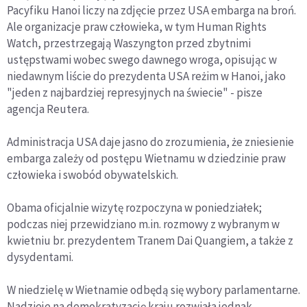
Pacyfiku Hanoi liczy na zdjęcie przez USA embarga na broń.
Ale organizacje praw człowieka, w tym Human Rights
Watch, przestrzegają Waszyngton przed zbytnimi
ustępstwami wobec swego dawnego wroga, opisując w
niedawnym liście do prezydenta USA reżim w Hanoi, jako
"jeden z najbardziej represyjnych na świecie" - pisze
agencja Reutera.
Administracja USA daje jasno do zrozumienia, że zniesienie
embarga zależy od postępu Wietnamu w dziedzinie praw
człowieka i swobód obywatelskich.
Obama oficjalnie wizytę rozpoczyna w poniedziałek;
podczas niej przewidziano m.in. rozmowy z wybranym w
kwietniu br. prezydentem Tranem Dai Quangiem, a także z
dysydentami.
W niedzielę w Wietnamie odbędą się wybory parlamentarne.
Nadzieje na demokratyzację kraju rozwiała jednak