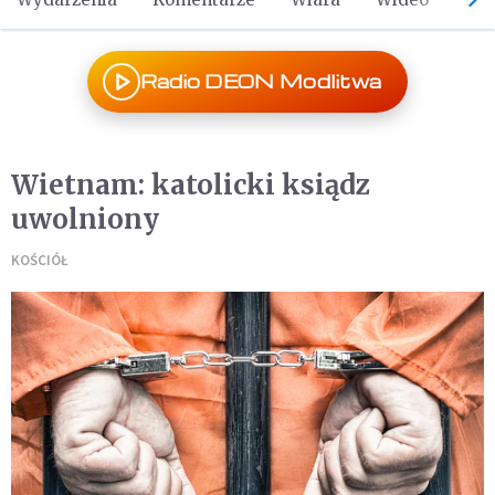
Radio DEON Modlitwa
Wietnam: katolicki ksiądz
uwolniony
KOŚCIÓŁ