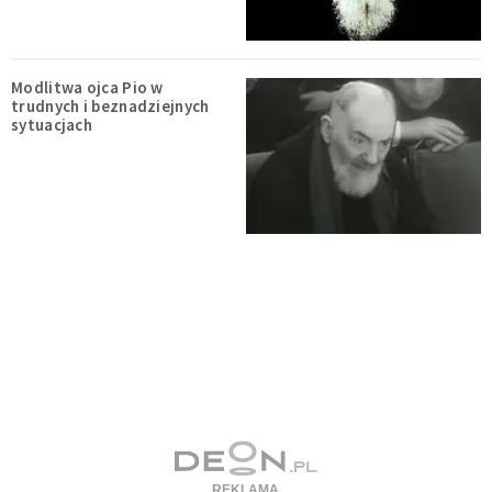
Modlitwa ojca Pio w
trudnych i beznadziejnych
sytuacjach