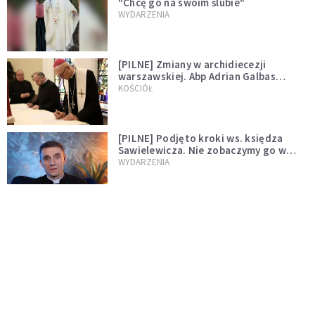
"Chcę go na swoim ślubie"
WYDARZENIA
[PILNE] Zmiany w archidiecezji
warszawskiej. Abp Adrian Galbas
wręczył dekrety nowym proboszczom
KOŚCIÓŁ
[PILNE] Podjęto kroki ws. księdza
Sawielewicza. Nie zobaczymy go w
mediach
WYDARZENIA