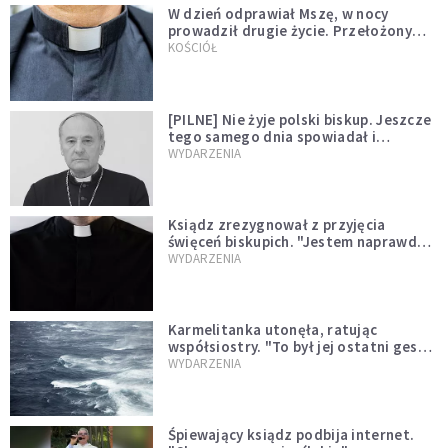
W dzień odprawiał Mszę, w nocy
prowadził drugie życie. Przełożony
kazał mu opuścić zakon
KOŚCIÓŁ
[PILNE] Nie żyje polski biskup. Jeszcze
tego samego dnia spowiadał i
sprawował Mszę świętą
WYDARZENIA
Ksiądz zrezygnował z przyjęcia
święceń biskupich. "Jestem naprawdę
niegodny"
WYDARZENIA
Karmelitanka utonęła, ratując
współsiostry. "To był jej ostatni gest
miłości"
WYDARZENIA
Śpiewający ksiądz podbija internet.