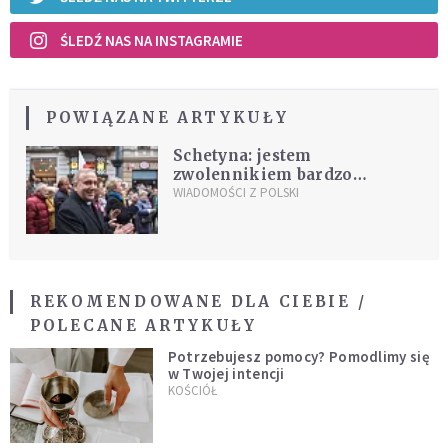
ŚLEDŹ NAS NA INSTAGRAMIE
POWIĄZANE ARTYKUŁY
Schetyna: jestem
zwolennikiem bardzo
poważnej redefinicji relacji
WIADOMOŚCI Z POLSKI
państwo-Kościół
REKOMENDOWANE DLA CIEBIE /
POLECANE ARTYKUŁY
Potrzebujesz pomocy? Pomodlimy się
w Twojej intencji
KOŚCIÓŁ