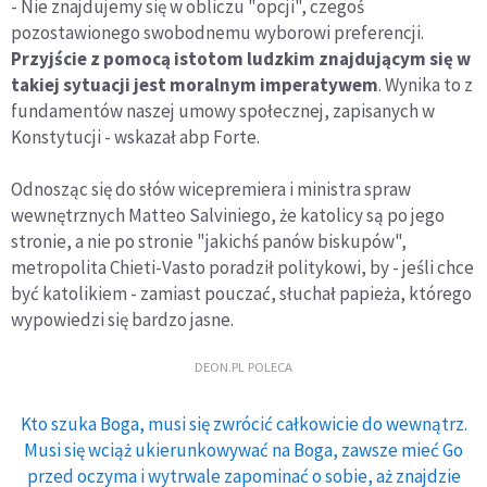
- Nie znajdujemy się w obliczu "opcji", czegoś
pozostawionego swobodnemu wyborowi preferencji.
Przyjście z pomocą istotom ludzkim znajdującym się w
takiej sytuacji jest moralnym imperatywem
. Wynika to z
fundamentów naszej umowy społecznej, zapisanych w
Konstytucji - wskazał abp Forte.
Odnosząc się do słów wicepremiera i ministra spraw
wewnętrznych Matteo Salviniego, że katolicy są po jego
stronie, a nie po stronie "jakichś panów biskupów",
metropolita Chieti-Vasto poradził politykowi, by - jeśli chce
być katolikiem - zamiast pouczać, słuchał papieża, którego
wypowiedzi się bardzo jasne.
DEON.PL POLECA
Kto szuka Boga, musi się zwrócić całkowicie do wewnątrz.
Musi się wciąż ukierunkowywać na Boga, zawsze mieć Go
przed oczyma i wytrwale zapominać o sobie, aż znajdzie