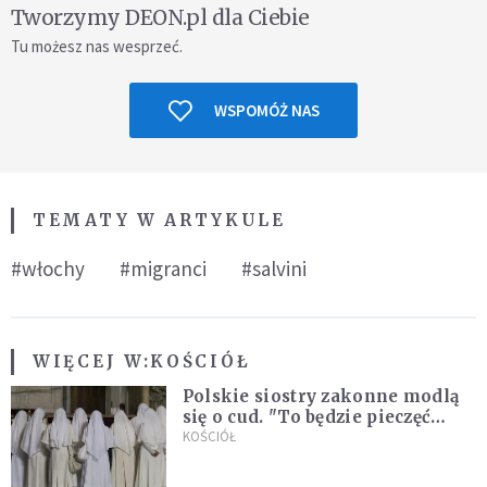
Tworzymy DEON.pl dla Ciebie
Tu możesz nas wesprzeć.
WSPOMÓŻ NAS
TEMATY W ARTYKULE
#włochy
#migranci
#salvini
WIĘCEJ W:
KOŚCIÓŁ
Polskie siostry zakonne modlą
się o cud. "To będzie pieczęć
Pana Boga dla naszej wiary"
KOŚCIÓŁ