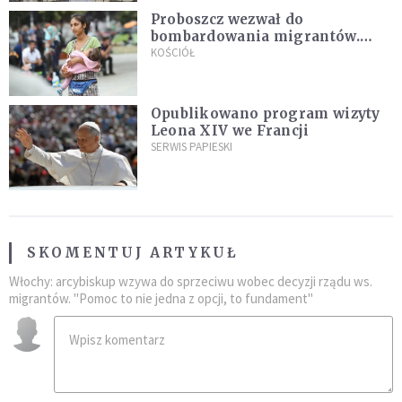
Proboszcz wezwał do
bombardowania migrantów.
"Masowy ogień przeciwko
KOŚCIÓŁ
najeźdźcom!"
Opublikowano program wizyty
Leona XIV we Francji
SERWIS PAPIESKI
SKOMENTUJ ARTYKUŁ
Włochy: arcybiskup wzywa do sprzeciwu wobec decyzji rządu ws.
migrantów. "Pomoc to nie jedna z opcji, to fundament"