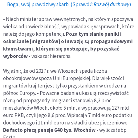
Boga, swój prawdziwy skarb. (Sprawdź:
Rozwój duchowy
)
- Niech minister spraw wewnętrznych, na którym spoczywa
wielka odpowiedzialność, wypowiada się w sprawach, które
należą do jego kompetencji.
Poza tym sianie paniki i
oskarżanie [migrantów] o inwazję są propagandowymi
kłamstwami, którymi się posługuje, by pozyskać
wyborców -
wskazał hierarcha.
Wyjaśnił, że od 2017 r. we Włoszech spada liczba
obcokrajowców spoza Unii Europejskiej. Dla większości
migrantów kraj ten jest tylko przystankiem w drodze na
północ Europy. - Poważne badania ukazują rzeczywistość
różną od propagandy. Imigranci stanowią 8,3 proc.
mieszkańców Włoch, około 5 mln, a wypracowują 127 mld
euro PKB, czyli jego 8,6 proc. Wpłacają 7 mld euro podatku
dochodowego i 11 mld euro na składki ubezpieczeniowe.
De facto płacą pensje 640 tys. Włochów
- wyliczał abp
Forte.