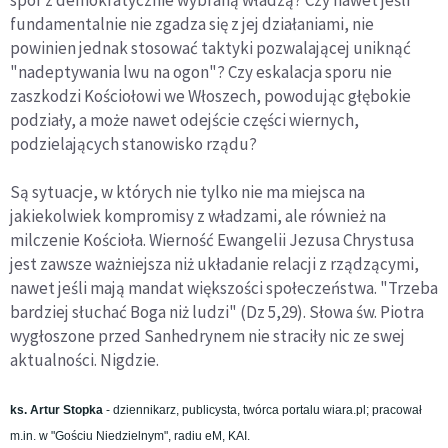
fundamentalnie nie zgadza się z jej działaniami, nie
powinien jednak stosować taktyki pozwalającej uniknąć
"nadeptywania lwu na ogon"? Czy eskalacja sporu nie
zaszkodzi Kościołowi we Włoszech, powodując głębokie
podziały, a może nawet odejście części wiernych,
podzielających stanowisko rządu?
Są sytuacje, w których nie tylko nie ma miejsca na
jakiekolwiek kompromisy z władzami, ale również na
milczenie Kościoła. Wierność Ewangelii Jezusa Chrystusa
jest zawsze ważniejsza niż układanie relacji z rządzącymi,
nawet jeśli mają mandat większości społeczeństwa. "Trzeba
bardziej słuchać Boga niż ludzi" (Dz 5,29). Słowa św. Piotra
wygłoszone przed Sanhedrynem nie straciły nic ze swej
aktualności. Nigdzie.
ks. Artur Stopka
- dziennikarz, publicysta, twórca portalu wiara.pl; pracował
m.in. w "Gościu Niedzielnym", radiu eM, KAI.