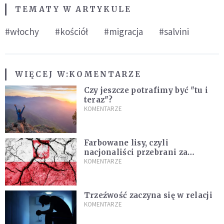
TEMATY W ARTYKULE
#włochy
#kościół
#migracja
#salvini
WIĘCEJ W:
KOMENTARZE
Czy jeszcze potrafimy być "tu i
teraz"?
KOMENTARZE
Farbowane lisy, czyli
nacjonaliści przebrani za
chrześcijan
KOMENTARZE
Trzeźwość zaczyna się w relacji
KOMENTARZE