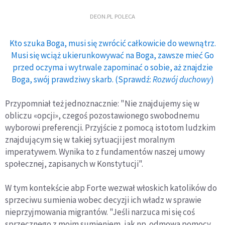
DEON.PL POLECA
Kto szuka Boga, musi się zwrócić całkowicie do wewnątrz.
Musi się wciąż ukierunkowywać na Boga, zawsze mieć Go
przed oczyma i wytrwale zapominać o sobie, aż znajdzie
Boga, swój prawdziwy skarb. (Sprawdź:
Rozwój duchowy
)
Przypomniał też jednoznacznie: "Nie znajdujemy się w
obliczu «opcji», czegoś pozostawionego swobodnemu
wyborowi preferencji. Przyjście z pomocą istotom ludzkim
znajdującym się w takiej sytuacji jest moralnym
imperatywem. Wynika to z fundamentów naszej umowy
społecznej, zapisanych w Konstytucji".
W tym kontekście abp Forte wezwał włoskich katolików do
sprzeciwu sumienia wobec decyzji ich władz w sprawie
nieprzyjmowania migrantów. "Jeśli narzuca mi się coś
sprzecznego z moim sumieniem, jak np. odmowa pomocy