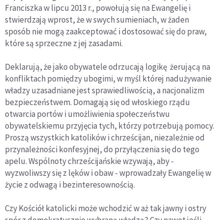
Franciszka w lipcu 2013 r., powołują się na Ewangelię i
stwierdzają wprost, że w swych sumieniach, w żaden
sposób nie mogą zaakceptować i dostosować się do praw,
które są sprzeczne z jej zasadami.
Deklarują, że jako obywatele odrzucają logikę żerującą na
konfliktach pomiędzy ubogimi, w myśl której nadużywanie
władzy uzasadniane jest sprawiedliwością, a nacjonalizm
bezpieczeństwem. Domagają się od włoskiego rządu
otwarcia portów i umożliwienia społeczeństwu
obywatelskiemu przyjęcia tych, którzy potrzebują pomocy.
Proszą wszystkich katolików i chrześcijan, niezależnie od
przynależności konfesyjnej, do przyłączenia się do tego
apelu. Wspólnoty chrześcijańskie wzywają, aby -
wyzwoliwszy się z lęków i obaw - wprowadzały Ewangelię w
życie z odwagą i bezinteresownością.
Czy Kościół katolicki może wchodzić w aż tak jawny i ostry
spór z demokratycznie wybraną władzą? Czy nawet jeśli