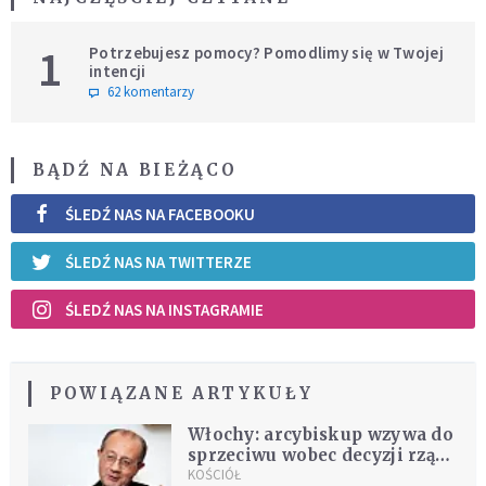
1
Potrzebujesz pomocy? Pomodlimy się w Twojej
intencji
62 komentarzy
BĄDŹ NA BIEŻĄCO
ŚLEDŹ NAS NA FACEBOOKU
ŚLEDŹ NAS NA TWITTERZE
ŚLEDŹ NAS NA INSTAGRAMIE
POWIĄZANE ARTYKUŁY
Włochy: arcybiskup wzywa do
sprzeciwu wobec decyzji rządu
ws. migrantów. "Pomoc to nie
KOŚCIÓŁ