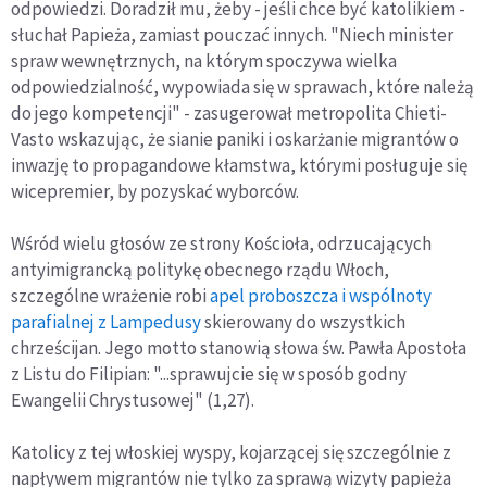
odpowiedzi. Doradził mu, żeby - jeśli chce być katolikiem -
słuchał Papieża, zamiast pouczać innych. "Niech minister
spraw wewnętrznych, na którym spoczywa wielka
odpowiedzialność, wypowiada się w sprawach, które należą
do jego kompetencji" - zasugerował metropolita Chieti-
Vasto wskazując, że sianie paniki i oskarżanie migrantów o
inwazję to propagandowe kłamstwa, którymi posługuje się
wicepremier, by pozyskać wyborców.
Wśród wielu głosów ze strony Kościoła, odrzucających
antyimigrancką politykę obecnego rządu Włoch,
szczególne wrażenie robi
apel proboszcza i wspólnoty
parafialnej z Lampedusy
skierowany do wszystkich
chrześcijan. Jego motto stanowią słowa św. Pawła Apostoła
z Listu do Filipian: "...sprawujcie się w sposób godny
Ewangelii Chrystusowej" (1,27).
Katolicy z tej włoskiej wyspy, kojarzącej się szczególnie z
napływem migrantów nie tylko za sprawą wizyty papieża