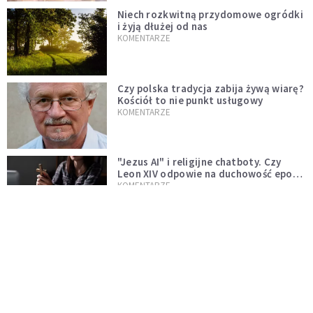
Niech rozkwitną przydomowe ogródki
i żyją dłużej od nas
KOMENTARZE
Czy polska tradycja zabija żywą wiarę?
Kościół to nie punkt usługowy
KOMENTARZE
"Jezus AI" i religijne chatboty. Czy
Leon XIV odpowie na duchowość epoki
sztucznej inteligencji?
KOMENTARZE
AI wyręcza nas i zabiera pracę. Mimo to
ludzkie myślenie nie przestaje być w
cenie
KOMENTARZE
Pół internetu płacze. Kto nam zastąpi