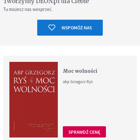
Tworzymy DEON.pl dla Ciebie
Tu możesz nas wesprzeć.
WSPOMÓŻ NAS
Moc wolności
abp Grzegorz Ryś
SPRAWDŹ CENĘ