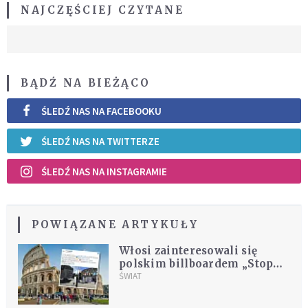
NAJCZĘŚCIEJ CZYTANE
BĄDŹ NA BIEŻĄCO
ŚLEDŹ NAS NA FACEBOOKU
ŚLEDŹ NAS NA TWITTERZE
ŚLEDŹ NAS NA INSTAGRAMIE
POWIĄZANE ARTYKUŁY
Włosi zainteresowali się
polskim billboardem „Stop
Russia now!” stojącym przed
ŚWIAT
Koloseum