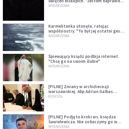
święceń biskupich. "Jestem naprawdę
niegodny"
WYDARZENIA
Karmelitanka utonęła, ratując
współsiostry. "To był jej ostatni gest
miłości"
WYDARZENIA
Śpiewający ksiądz podbija internet.
"Chcę go na swoim ślubie"
WYDARZENIA
[PILNE] Zmiany w archidiecezji
warszawskiej. Abp Adrian Galbas
wręczył dekrety nowym proboszczom
KOŚCIÓŁ
[PILNE] Podjęto kroki ws. księdza
Sawielewicza. Nie zobaczymy go w
mediach
WYDARZENIA