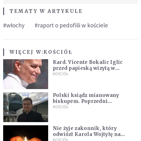
TEMATY W ARTYKULE
#włochy
#raport o pedofilii w kościele
WIĘCEJ W:
KOŚCIÓŁ
Kard. Vicente Bokalic Iglic
przed papieską wizytą w
Argentynie: Nasz pokorny lud
KOŚCIÓŁ
kocha papieża
Polski ksiądz mianowany
biskupem. Poprzedni
ordynariusz zrezygnował
KOŚCIÓŁ
Nie żyje zakonnik, który
odwiózł Karola Wojtyłę na
konklawe. Jan Paweł II nazywał
KOŚCIÓŁ