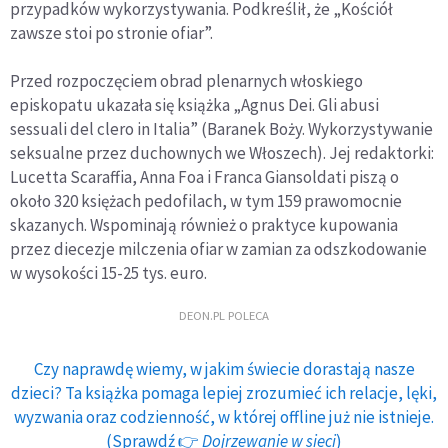
przypadków wykorzystywania. Podkreślił, że „Kościół
zawsze stoi po stronie ofiar”.
Przed rozpoczęciem obrad plenarnych włoskiego
episkopatu ukazała się książka „Agnus Dei. Gli abusi
sessuali del clero in Italia” (Baranek Boży. Wykorzystywanie
seksualne przez duchownych we Włoszech). Jej redaktorki:
Lucetta Scaraffia, Anna Foa i Franca Giansoldati piszą o
około 320 księżach pedofilach, w tym 159 prawomocnie
skazanych. Wspominają również o praktyce kupowania
przez diecezje milczenia ofiar w zamian za odszkodowanie
w wysokości 15-25 tys. euro.
DEON.PL POLECA
Czy naprawdę wiemy, w jakim świecie dorastają nasze
dzieci? Ta książka pomaga lepiej zrozumieć ich relacje, lęki,
wyzwania oraz codzienność, w której offline już nie istnieje.
(Sprawdź 👉
Dojrzewanie w sieci
)