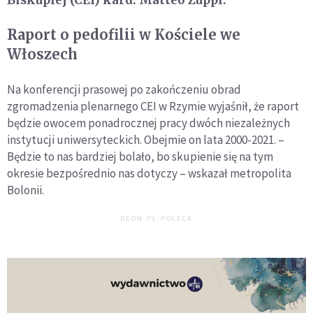
Biskupiej (CEI) kard. Matteo Zuppi.
Raport o pedofilii w Kościele we
Włoszech
Na konferencji prasowej po zakończeniu obrad
zgromadzenia plenarnego CEI w Rzymie wyjaśnił, że raport
będzie owocem ponadrocznej pracy dwóch niezależnych
instytucji uniwersyteckich. Obejmie on lata 2000-2021. –
Będzie to nas bardziej bolało, bo skupienie się na tym
okresie bezpośrednio nas dotyczy – wskazał metropolita
Bolonii.
DEON.PL POLECA