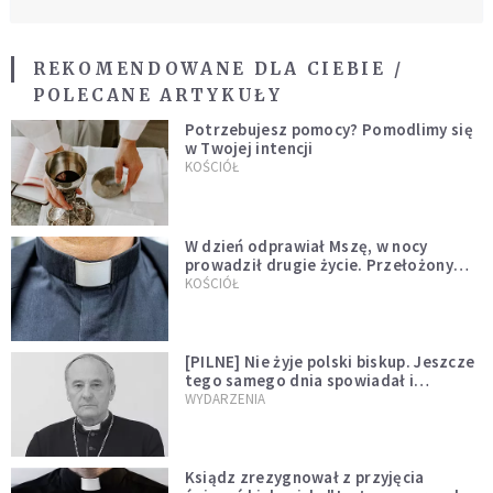
REKOMENDOWANE DLA CIEBIE /
POLECANE ARTYKUŁY
Potrzebujesz pomocy? Pomodlimy się
w Twojej intencji
KOŚCIÓŁ
W dzień odprawiał Mszę, w nocy
prowadził drugie życie. Przełożony
kazał mu opuścić zakon
KOŚCIÓŁ
[PILNE] Nie żyje polski biskup. Jeszcze
tego samego dnia spowiadał i
sprawował Mszę świętą
WYDARZENIA
Ksiądz zrezygnował z przyjęcia