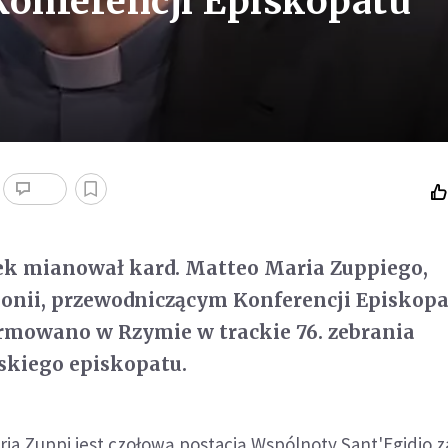
onferencji Episkopatu
zek mianował kard. Matteo Maria Zuppiego,
lonii, przewodniczącym Konferencji Episkop
rmowano w Rzymie w trackie 76. zebrania
skiego episkopatu.
ia Zuppi jest czołową postacią Wspólnoty Sant'Egidio z