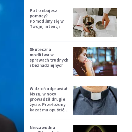
Potrzebujesz
pomocy?
Pomodlimy się w
Twojej intencji
Skuteczna
modlitwa w
sprawach trudnych
i beznadziejnych
W dzień odprawiał
Mszę, w nocy
prowadził drugie
życie. Przełożony
kazał mu opuścić
zakon
Niezawodna