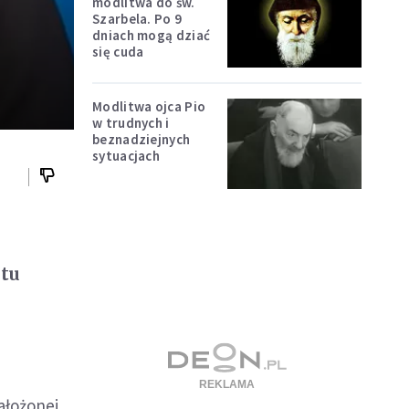
modlitwa do św.
Szarbela. Po 9
dniach mogą dziać
się cuda
Modlitwa ojca Pio
w trudnych i
beznadziejnych
sytuacjach
atu
ałożonej