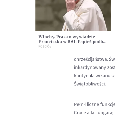
Włochy. Prasa o wywiadzie
Franciszka w RAI: Papież podbił
serca wszystkich
KOŚCIÓŁ
chrześcijaństwa. Świ
inkardynowany zosta
kardynała wikariusz
Świątobliwości.
Pełnił liczne funkc
Croce alla Lungara;