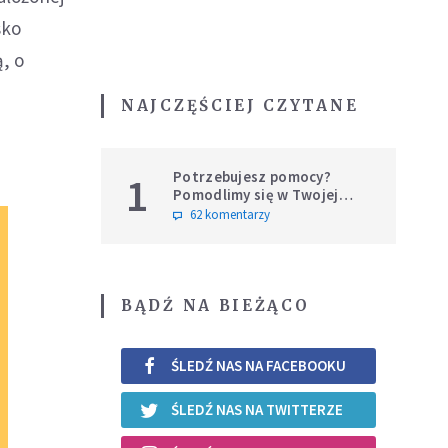
sko
, o
NAJCZĘŚCIEJ CZYTANE
Potrzebujesz pomocy?
1
Pomodlimy się w Twojej
intencji
62 komentarzy
BĄDŹ NA BIEŻĄCO
ŚLEDŹ NAS NA FACEBOOKU
ŚLEDŹ NAS NA TWITTERZE