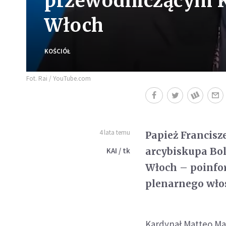
przewodniczącym K
Włoch
KOŚCIÓŁ
Fot. Rai / YouTube.com
4 lata temu
Papież Francis
arcybiskupa Bo
KAI / tk
Włoch – poinfo
plenarnego wło
Kardynał Matteo Mar