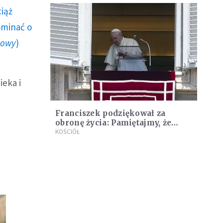
ciąż
ominać o
howy
)
ieka i
Franciszek podziękował za
obronę życia: Pamiętajmy, że
życie jest darem Boga!
KOŚCIÓŁ