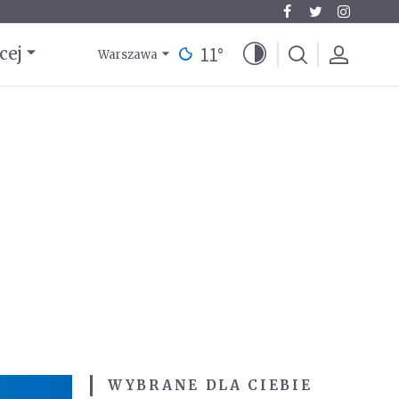
11
°
cej
Warszawa
WYBRANE DLA CIEBIE