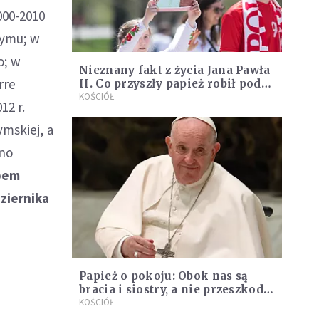
000-2010
zymu; w
o; w
Nieznany fakt z życia Jana Pawła
rre
II. Co przyszły papież robił pod
Babią Górą?
KOŚCIÓŁ
12 r.
mskiej, a
ino
upem
dziernika
Papież o pokoju: Obok nas są
bracia i siostry, a nie przeszkody
i przeciwnicy
KOŚCIÓŁ