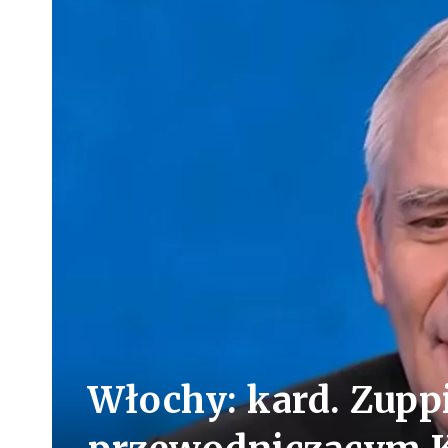
Włochy: kard. Zup