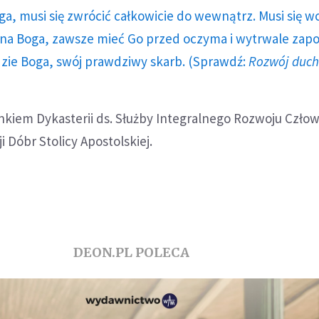
ga, musi się zwrócić całkowicie do wewnątrz. Musi się w
a Boga, zawsze mieć Go przed oczyma i wytrwale zap
dzie Boga, swój prawdziwy skarb. (Sprawdź:
Rozwój duc
łonkiem Dykasterii ds. Służby Integralnego Rozwoju Człow
 Dóbr Stolicy Apostolskiej.
DEON.PL POLECA