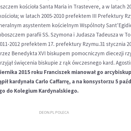
szczem kościoła Santa Maria in Trastevere, a w latach 2
ścioła; w latach 2005-2010 prefektem III Prefektury R
eneralnym asystentem kościelnym Wspólnoty Sant'Egidi
oboszczem parafii SS. Szymona i Judasza Tadeusza w To
2011-2012 prefektem 17. prefektury Rzymu.31 stycznia 20
rzez Benedykta XVI biskupem pomocniczym diecezji rzy
 przyjął święcenia biskupie z rąk ówczesnego kard. Agost
iernika 2015 roku Franciszek mianował go arcybisk
ąpił kardynała Carlo Caffarrę, a na konsystorzu 5 paź
 go do Kolegium Kardynalskiego.
DEON.PL POLECA