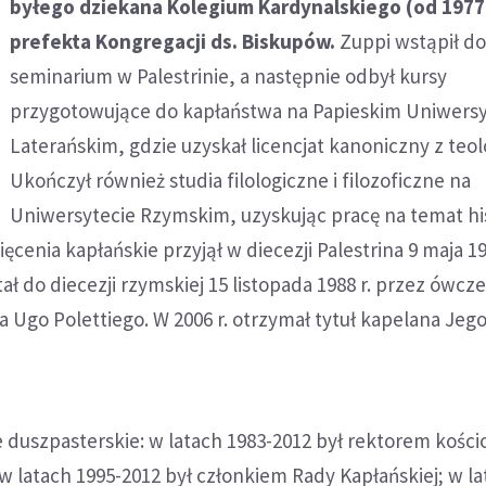
byłego dziekana Kolegium Kardynalskiego (od 1977 r
prefekta Kongregacji ds. Biskupów.
Zuppi wstąpił d
seminarium w Palestrinie, a następnie odbył kursy
przygotowujące do kapłaństwa na Papieskim Uniwersy
Laterańskim, gdzie uzyskał licencjat kanoniczny z teolo
Ukończył również studia filologiczne i filozoficzne na
Uniwersytecie Rzymskim, uzyskując pracę na temat his
ęcenia kapłańskie przyjął w diecezji Palestrina 9 maja 198
ł do diecezji rzymskiej 15 listopada 1988 r. przez ówcz
a Ugo Polettiego. W 2006 r. otrzymał tytuł kapelana Jeg
je duszpasterskie: w latach 1983-2012 był rektorem kości
 w latach 1995-2012 był członkiem Rady Kapłańskiej; w la