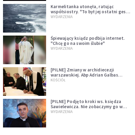
Karmelitanka utonęła, ratując
współsiostry. "To był jej ostatni gest
miłości"
WYDARZENIA
Śpiewający ksiądz podbija internet.
"Chcę go na swoim ślubie"
WYDARZENIA
[PILNE] Zmiany w archidiecezji
warszawskiej. Abp Adrian Galbas
wręczył dekrety nowym proboszczom
KOŚCIÓŁ
[PILNE] Podjęto kroki ws. księdza
Sawielewicza. Nie zobaczymy go w
mediach
WYDARZENIA