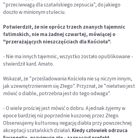
"przeciwwagą dla szatańskiego zepsucia", do jakiego
doszło w minionym stuleciu.
Potwierdził, że nie oprócz trzech znanych tajemnic
fatimskich, nie ma żadnej czwartej, mówiącej o
"przerażających nieszczęściach dla Kościoła".
- Nie ma innych tajemnic, wszystko zostało opublikowane -
stwierdził kard. Amato.
Wskazał, że "prześladowania Kościoła nie są niczym innym,
jak uzewnętrznieniem się Złego". Przyznał, że "niełatwo jest
mówić o diable, potrzebna jest do tego odwaga".
- O wiele prościej jest mówić o dobru. A jednak żyjemy w
epoce bardziej niż poprzednie kuszonej przez Złego.
Obserwujemy kulturową negację diabła przy powszechnej
akceptacji szatańskich działań.
Kiedy człowiek odrzuca
Ewangelię, przyjmuje zło - zaznaczył prefekt