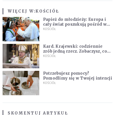
WIĘCEJ W:
KOŚCIÓŁ
Papież do młodzieży: Europa i
cały świat poszukują pośród was
nowych świętych
KOŚCIÓŁ
Kard. Krajewski: codziennie
zrób jedną rzecz. Zobaczysz, co
stanie się z twoim życiem
KOŚCIÓŁ
Potrzebujesz pomocy?
Pomodlimy się w Twojej intencji
KOŚCIÓŁ
SKOMENTUJ ARTYKUŁ