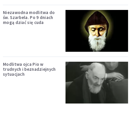
Niezawodna modlitwa do
św. Szarbela. Po 9 dniach
mogą dziać się cuda
Modlitwa ojca Pio w
trudnych i beznadziejnych
sytuacjach