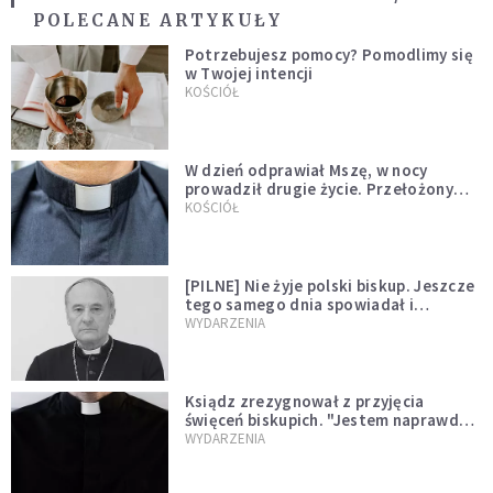
POLECANE ARTYKUŁY
Potrzebujesz pomocy? Pomodlimy się
w Twojej intencji
KOŚCIÓŁ
W dzień odprawiał Mszę, w nocy
prowadził drugie życie. Przełożony
kazał mu opuścić zakon
KOŚCIÓŁ
[PILNE] Nie żyje polski biskup. Jeszcze
tego samego dnia spowiadał i
sprawował Mszę świętą
WYDARZENIA
Ksiądz zrezygnował z przyjęcia
święceń biskupich. "Jestem naprawdę
niegodny"
WYDARZENIA