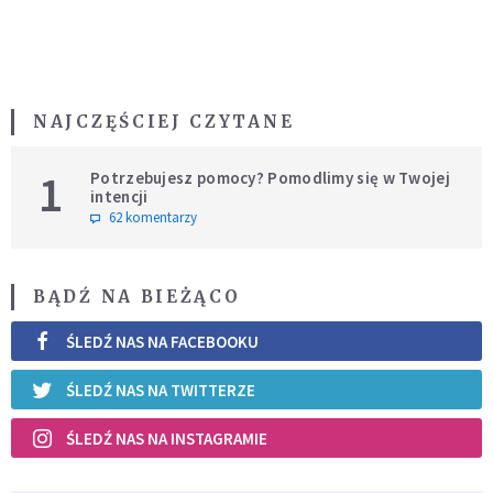
NAJCZĘŚCIEJ CZYTANE
1
Potrzebujesz pomocy? Pomodlimy się w Twojej
intencji
62 komentarzy
BĄDŹ NA BIEŻĄCO
ŚLEDŹ NAS NA FACEBOOKU
ŚLEDŹ NAS NA TWITTERZE
ŚLEDŹ NAS NA INSTAGRAMIE