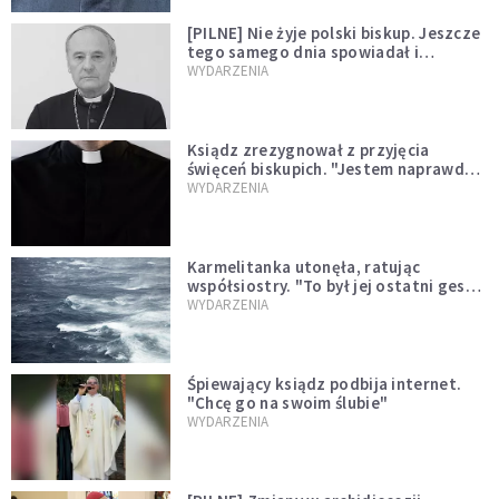
[PILNE] Nie żyje polski biskup. Jeszcze
tego samego dnia spowiadał i
sprawował Mszę świętą
WYDARZENIA
Ksiądz zrezygnował z przyjęcia
święceń biskupich. "Jestem naprawdę
niegodny"
WYDARZENIA
Karmelitanka utonęła, ratując
współsiostry. "To był jej ostatni gest
miłości"
WYDARZENIA
Śpiewający ksiądz podbija internet.
"Chcę go na swoim ślubie"
WYDARZENIA