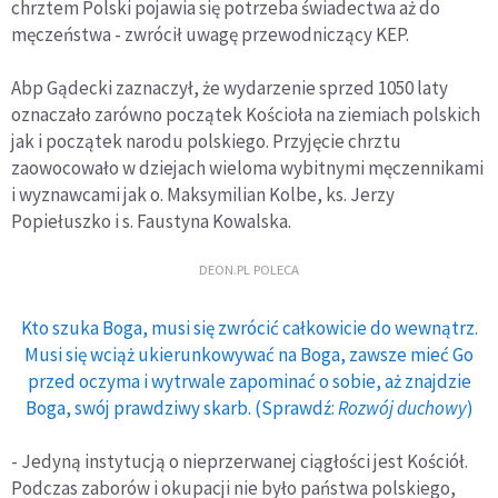
chrztem Polski pojawia się potrzeba świadectwa aż do
męczeństwa - zwrócił uwagę przewodniczący KEP.
Abp Gądecki zaznaczył, że wydarzenie sprzed 1050 laty
oznaczało zarówno początek Kościoła na ziemiach polskich
jak i początek narodu polskiego. Przyjęcie chrztu
zaowocowało w dziejach wieloma wybitnymi męczennikami
i wyznawcami jak o. Maksymilian Kolbe, ks. Jerzy
Popiełuszko i s. Faustyna Kowalska.
DEON.PL POLECA
Kto szuka Boga, musi się zwrócić całkowicie do wewnątrz.
Musi się wciąż ukierunkowywać na Boga, zawsze mieć Go
przed oczyma i wytrwale zapominać o sobie, aż znajdzie
Boga, swój prawdziwy skarb. (Sprawdź:
Rozwój duchowy
)
- Jedyną instytucją o nieprzerwanej ciągłości jest Kościół.
Podczas zaborów i okupacji nie było państwa polskiego,