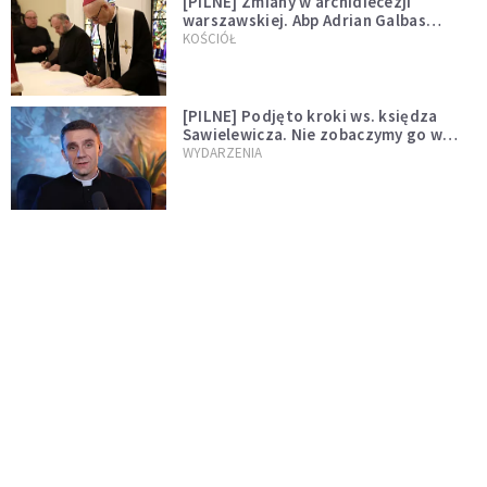
[PILNE] Zmiany w archidiecezji
warszawskiej. Abp Adrian Galbas
wręczył dekrety nowym proboszczom
KOŚCIÓŁ
[PILNE] Podjęto kroki ws. księdza
Sawielewicza. Nie zobaczymy go w
mediach
WYDARZENIA