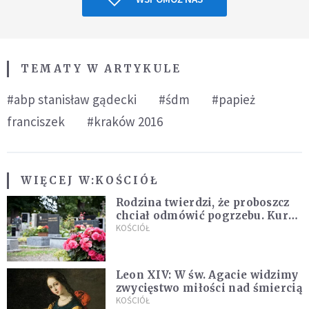
TEMATY W ARTYKULE
#abp stanisław gądecki
#śdm
#papież
franciszek
#kraków 2016
WIĘCEJ W:
KOŚCIÓŁ
Rodzina twierdzi, że proboszcz
chciał odmówić pogrzebu. Kuria
zapowiada wyjaśnienia
KOŚCIÓŁ
Leon XIV: W św. Agacie widzimy
zwycięstwo miłości nad śmiercią
KOŚCIÓŁ