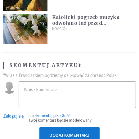
Katolicki pogrzeb muzyka
odwołano tuż przed
uroczystością. Powodem była
KOŚCIÓŁ
przynależność do masonerii
SKOMENTUJ ARTYKUŁ
"Wraz z Franciszkiem będziemy dziękować za chrzest Polski"
Zaloguj się
lub
skomentuj jako Gość
Twój komentarz będzie moderowany
DODAJ KOMENTARZ