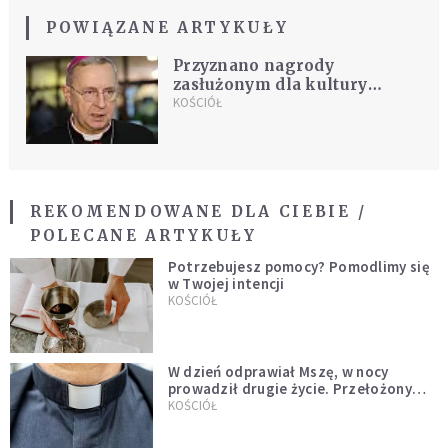
POWIĄZANE ARTYKUŁY
Przyznano nagrody
zasłużonym dla kultury
chrześcijańskiej
KOŚCIÓŁ
REKOMENDOWANE DLA CIEBIE /
POLECANE ARTYKUŁY
Potrzebujesz pomocy? Pomodlimy się
w Twojej intencji
KOŚCIÓŁ
W dzień odprawiał Mszę, w nocy
prowadził drugie życie. Przełożony
kazał mu opuścić zakon
KOŚCIÓŁ