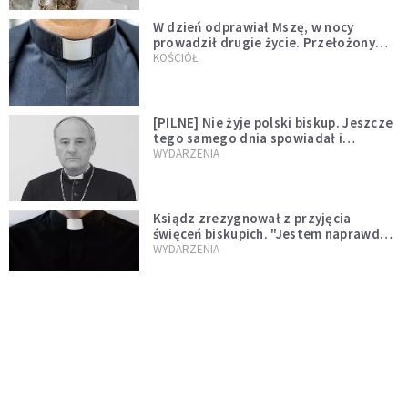
W dzień odprawiał Mszę, w nocy
prowadził drugie życie. Przełożony
kazał mu opuścić zakon
KOŚCIÓŁ
[PILNE] Nie żyje polski biskup. Jeszcze
tego samego dnia spowiadał i
sprawował Mszę świętą
WYDARZENIA
Ksiądz zrezygnował z przyjęcia
święceń biskupich. "Jestem naprawdę
niegodny"
WYDARZENIA
Karmelitanka utonęła, ratując
współsiostry. "To był jej ostatni gest
miłości"
WYDARZENIA