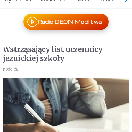
Radio DEON Modlitwa
Wstrząsający list uczennicy
jezuickiej szkoły
KOŚCIÓŁ