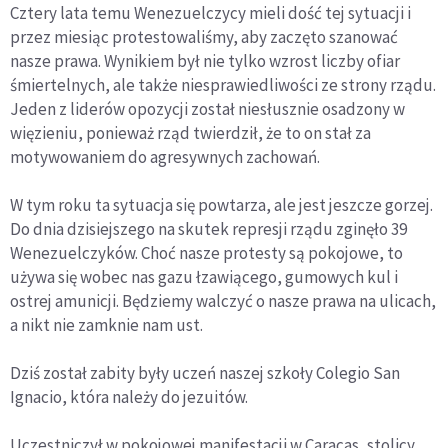
Cztery lata temu Wenezuelczycy mieli dość tej sytuacji i
przez miesiąc protestowaliśmy, aby zaczęto szanować
nasze prawa. Wynikiem był nie tylko wzrost liczby ofiar
śmiertelnych, ale także niesprawiedliwości ze strony rządu.
Jeden z liderów opozycji został niesłusznie osadzony w
więzieniu, ponieważ rząd twierdził, że to on stał za
motywowaniem do agresywnych zachowań.
W tym roku ta sytuacja się powtarza, ale jest jeszcze gorzej.
Do dnia dzisiejszego na skutek represji rządu zginęło 39
Wenezuelczyków. Choć nasze protesty są pokojowe, to
używa się wobec nas gazu łzawiącego, gumowych kul i
ostrej amunicji. Będziemy walczyć o nasze prawa na ulicach,
a nikt nie zamknie nam ust.
Dziś został zabity były uczeń naszej szkoły Colegio San
Ignacio, która należy do jezuitów.
Uczestniczył w pokojowej manifestacji w Caracas, stolicy