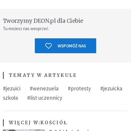
Tworzymy DEON.pl dla Ciebie
Tu możesz nas wesprzeć.
WSPOMÓŻ NAS
TEMATY W ARTYKULE
#jezuici
#wenezuela
#protesty
#jezuicka
szkoła
#list uczennicy
WIĘCEJ W:
KOŚCIÓŁ