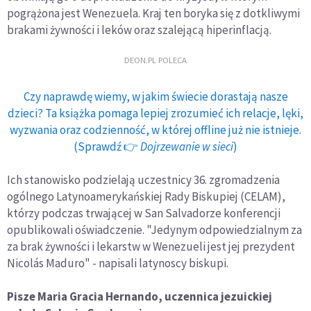
pogrążona jest Wenezuela. Kraj ten boryka się z dotkliwymi
brakami żywności i leków oraz szalejącą hiperinflacją.
DEON.PL POLECA
Czy naprawdę wiemy, w jakim świecie dorastają nasze
dzieci? Ta książka pomaga lepiej zrozumieć ich relacje, lęki,
wyzwania oraz codzienność, w której offline już nie istnieje.
(Sprawdź 👉
Dojrzewanie w sieci
)
Ich stanowisko podzielają uczestnicy 36. zgromadzenia
ogólnego Latynoamerykańskiej Rady Biskupiej (CELAM),
którzy podczas trwającej w San Salvadorze konferencji
opublikowali oświadczenie. "Jedynym odpowiedzialnym za
za brak żywności i lekarstw w Wenezueli jest jej prezydent
Nicolás Maduro" - napisali latynoscy biskupi.
Pisze Maria Gracia Hernando, uczennica jezuickiej