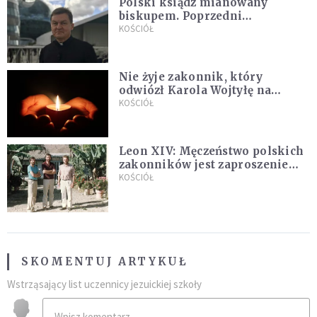
Polski ksiądz mianowany
biskupem. Poprzedni
ordynariusz zrezygnował
KOŚCIÓŁ
Nie żyje zakonnik, który
odwiózł Karola Wojtyłę na
konklawe. Jan Paweł II nazywał
KOŚCIÓŁ
go "winowajcą"
Leon XIV: Męczeństwo polskich
zakonników jest zaproszeniem
do jedności i misji całego
KOŚCIÓŁ
Kościoła
SKOMENTUJ ARTYKUŁ
Wstrząsający list uczennicy jezuickiej szkoły