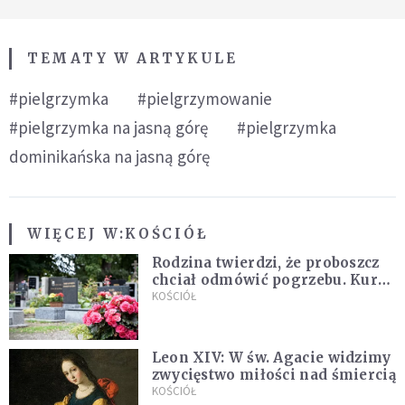
TEMATY W ARTYKULE
#pielgrzymka
#pielgrzymowanie
#pielgrzymka na jasną górę
#pielgrzymka
dominikańska na jasną górę
WIĘCEJ W:
KOŚCIÓŁ
Rodzina twierdzi, że proboszcz
chciał odmówić pogrzebu. Kuria
zapowiada wyjaśnienia
KOŚCIÓŁ
Leon XIV: W św. Agacie widzimy
zwycięstwo miłości nad śmiercią
KOŚCIÓŁ