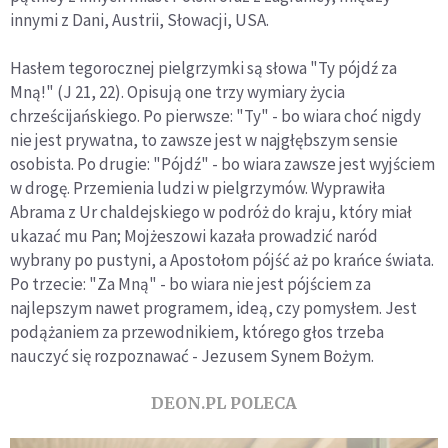
innymi z Dani, Austrii, Słowacji, USA.
Hasłem tegorocznej pielgrzymki są słowa "Ty pójdź za
Mną!" (J 21, 22). Opisują one trzy wymiary życia
chrześcijańskiego. Po pierwsze: "Ty" - bo wiara choć nigdy
nie jest prywatna, to zawsze jest w najgłębszym sensie
osobista. Po drugie: "Pójdź" - bo wiara zawsze jest wyjściem
w drogę. Przemienia ludzi w pielgrzymów. Wyprawiła
Abrama z Ur chaldejskiego w podróż do kraju, który miał
ukazać mu Pan; Mojżeszowi kazała prowadzić naród
wybrany po pustyni, a Apostołom pójść aż po krańce świata.
Po trzecie: "Za Mną" - bo wiara nie jest pójściem za
najlepszym nawet programem, ideą, czy pomysłem. Jest
podążaniem za przewodnikiem, którego głos trzeba
nauczyć się rozpoznawać - Jezusem Synem Bożym.
DEON.PL POLECA