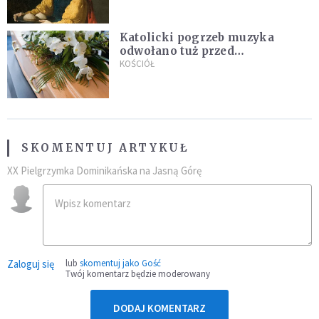
Katolicki pogrzeb muzyka
odwołano tuż przed
uroczystością. Powodem była
KOŚCIÓŁ
przynależność do masonerii
SKOMENTUJ ARTYKUŁ
XX Pielgrzymka Dominikańska na Jasną Górę
Zaloguj się
lub
skomentuj jako Gość
Twój komentarz będzie moderowany
DODAJ KOMENTARZ