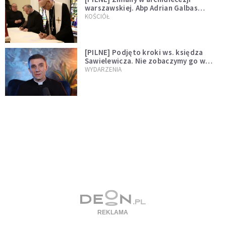
warszawskiej. Abp Adrian Galbas
wręczył dekrety nowym proboszczom
KOŚCIÓŁ
[PILNE] Podjęto kroki ws. księdza
Sawielewicza. Nie zobaczymy go w
mediach
WYDARZENIA