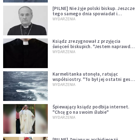
[PILNE] Nie żyje polski biskup. Jeszcze
tego samego dnia spowiadał i
sprawował Mszę świętą
WYDARZENIA
Ksiądz zrezygnował z przyjęcia
święceń biskupich. "Jestem naprawdę
niegodny"
WYDARZENIA
Karmelitanka utonęła, ratując
współsiostry. "To był jej ostatni gest
miłości"
WYDARZENIA
Śpiewający ksiądz podbija internet.
"Chcę go na swoim ślubie"
WYDARZENIA
[PILNE] Zmiany w archidiecezji