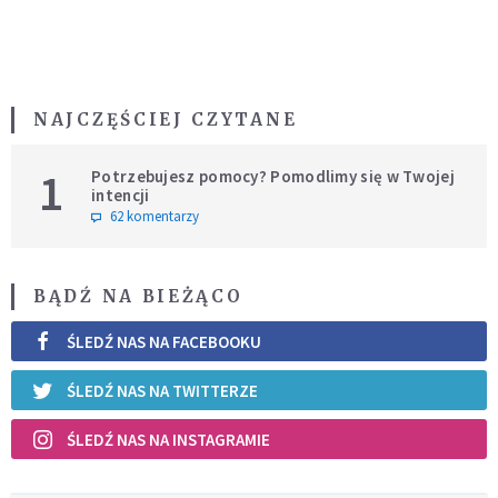
NAJCZĘŚCIEJ CZYTANE
1
Potrzebujesz pomocy? Pomodlimy się w Twojej
intencji
62 komentarzy
BĄDŹ NA BIEŻĄCO
ŚLEDŹ NAS NA FACEBOOKU
ŚLEDŹ NAS NA TWITTERZE
ŚLEDŹ NAS NA INSTAGRAMIE