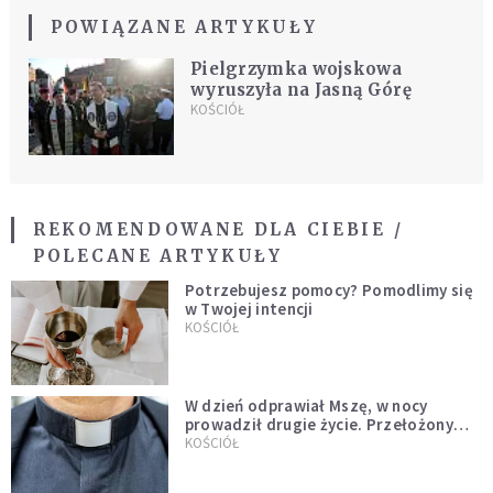
POWIĄZANE ARTYKUŁY
Pielgrzymka wojskowa
wyruszyła na Jasną Górę
KOŚCIÓŁ
REKOMENDOWANE DLA CIEBIE /
POLECANE ARTYKUŁY
Potrzebujesz pomocy? Pomodlimy się
w Twojej intencji
KOŚCIÓŁ
W dzień odprawiał Mszę, w nocy
prowadził drugie życie. Przełożony
kazał mu opuścić zakon
KOŚCIÓŁ