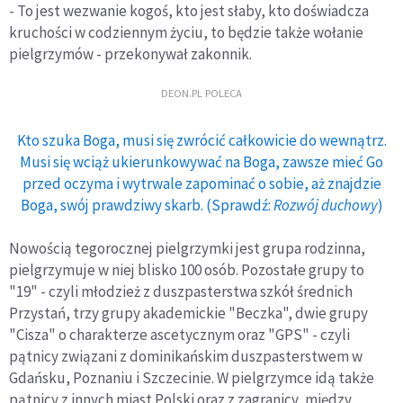
- To jest wezwanie kogoś, kto jest słaby, kto doświadcza
kruchości w codziennym życiu, to będzie także wołanie
pielgrzymów - przekonywał zakonnik.
DEON.PL POLECA
Kto szuka Boga, musi się zwrócić całkowicie do wewnątrz.
Musi się wciąż ukierunkowywać na Boga, zawsze mieć Go
przed oczyma i wytrwale zapominać o sobie, aż znajdzie
Boga, swój prawdziwy skarb. (Sprawdź:
Rozwój duchowy
)
Nowością tegorocznej pielgrzymki jest grupa rodzinna,
pielgrzymuje w niej blisko 100 osób. Pozostałe grupy to
"19" - czyli młodzież z duszpasterstwa szkół średnich
Przystań, trzy grupy akademickie "Beczka", dwie grupy
"Cisza" o charakterze ascetycznym oraz "GPS" - czyli
pątnicy związani z dominikańskim duszpasterstwem w
Gdańsku, Poznaniu i Szczecinie. W pielgrzymce idą także
pątnicy z innych miast Polski oraz z zagranicy, między