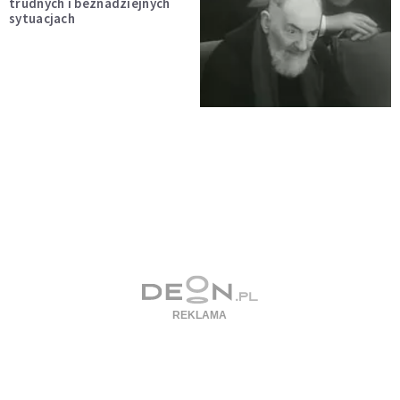
trudnych i beznadziejnych
sytuacjach