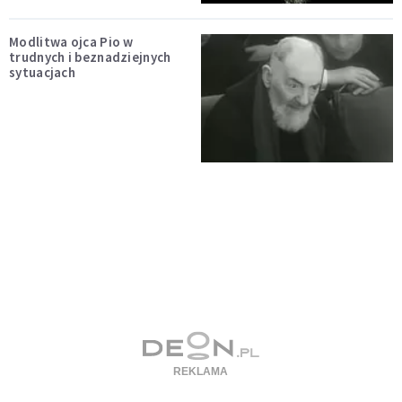
Modlitwa ojca Pio w
trudnych i beznadziejnych
sytuacjach