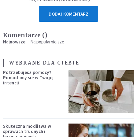
DODAJ KOMENTARZ
Komentarze (
)
Najnowsze
Najpopularniejsze
WYBRANE DLA CIEBIE
Potrzebujesz pomocy?
Pomodlimy się w Twojej
intencji
Skuteczna modlitwa w
sprawach trudnych i
beznadziejnych