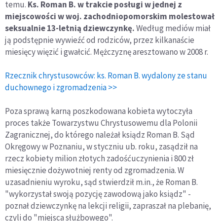
temu.
Ks. Roman B. w trakcie posługi w jednej z
miejscowości w woj. zachodniopomorskim molestował
seksualnie 13-letnią dziewczynkę.
Według mediów miał
ją podstępnie wywieźć od rodziców, przez kilkanaście
miesięcy więzić i gwałcić. Mężczyznę aresztowano w 2008 r.
Rzecznik chrystusowców: ks. Roman B. wydalony ze stanu
duchownego i zgromadzenia >>
Poza sprawą karną poszkodowana kobieta wytoczyła
proces także Towarzystwu Chrystusowemu dla Polonii
Zagranicznej, do którego należał ksiądz Roman B. Sąd
Okręgowy w Poznaniu, w styczniu ub. roku, zasądził na
rzecz kobiety milion złotych zadośćuczynienia i 800 zł
miesięcznie dożywotniej renty od zgromadzenia. W
uzasadnieniu wyroku, sąd stwierdził m.in., że Roman B.
"wykorzystał swoją pozycję zawodową jako ksiądz" -
poznał dziewczynkę na lekcji religii, zapraszał na plebanię,
czyli do "miejsca służbowego".