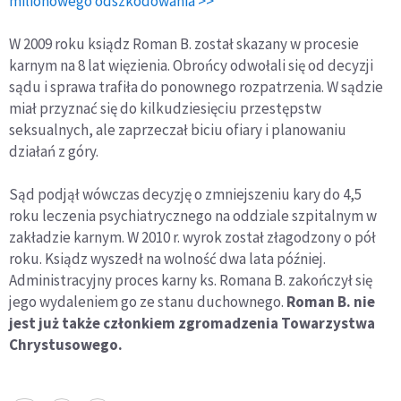
milionowego odszkodowania >>
W 2009 roku ksiądz Roman B. został skazany w procesie
karnym na 8 lat więzienia. Obrońcy odwołali się od decyzji
sądu i sprawa trafiła do ponownego rozpatrzenia. W sądzie
miał przyznać się do kilkudziesięciu przestępstw
seksualnych, ale zaprzeczał biciu ofiary i planowaniu
działań z góry.
Sąd podjął wówczas decyzję o zmniejszeniu kary do 4,5
roku leczenia psychiatrycznego na oddziale szpitalnym w
zakładzie karnym. W 2010 r. wyrok został złagodzony o pół
roku. Ksiądz wyszedł na wolność dwa lata później.
Administracyjny proces karny ks. Romana B. zakończył się
jego wydaleniem go ze stanu duchownego.
Roman B. nie
jest już także członkiem zgromadzenia Towarzystwa
Chrystusowego.