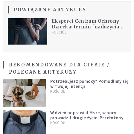
POWIĄZANE ARTYKUŁY
Eksperci Centrum Ochrony
Dziecka: termin "nadużycia
seksualne" jest
KOŚCIÓŁ
nieprawidłowy
REKOMENDOWANE DLA CIEBIE /
POLECANE ARTYKUŁY
Potrzebujesz pomocy? Pomodlimy się
w Twojej intencji
KOŚCIÓŁ
W dzień odprawiał Mszę, w nocy
prowadził drugie życie. Przełożony
kazał mu opuścić zakon
KOŚCIÓŁ