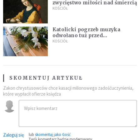
zwycięstwo miłości nad śmiercią
KOŚCIÓŁ
Katolicki pogrzeb muzyka
odwołano tuż przed
uroczystością. Powodem była
KOŚCIÓŁ
przynależność do masonerii
SKOMENTUJ ARTYKUŁ
Zakon chrystusowców chce kasacji milionowego zadośćuczynienia,
które wypłacił ofierze księdza
Zaloguj się
lub
skomentuj jako Gość
Twój komentarz będzie moderowany