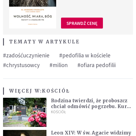
SPRAWDŹ CENĘ
TEMATY W ARTYKULE
#zadośćuczynienie
#pedofilia w kościele
#chrystusowcy
#milion
#ofiara pedofilii
WIĘCEJ W:
KOŚCIÓŁ
Rodzina twierdzi, że proboszcz
chciał odmówić pogrzebu. Kuria
zapowiada wyjaśnienia
KOŚCIÓŁ
Leon XIV: W św. Agacie widzimy