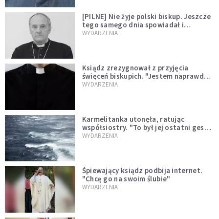
[PILNE] Nie żyje polski biskup. Jeszcze
tego samego dnia spowiadał i
sprawował Mszę świętą
WYDARZENIA
Ksiądz zrezygnował z przyjęcia
święceń biskupich. "Jestem naprawdę
niegodny"
WYDARZENIA
Karmelitanka utonęła, ratując
współsiostry. "To był jej ostatni gest
miłości"
WYDARZENIA
Śpiewający ksiądz podbija internet.
"Chcę go na swoim ślubie"
WYDARZENIA