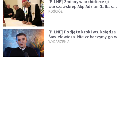
[PILNE] Zmiany w archidiecezji
warszawskiej. Abp Adrian Galbas
wręczył dekrety nowym proboszczom
KOŚCIÓŁ
[PILNE] Podjęto kroki ws. księdza
Sawielewicza. Nie zobaczymy go w
mediach
WYDARZENIA