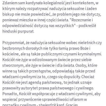
Zdaniem sam kardynała kolegialność jest kontekstem, w
którym należy rozpatrywać nadużycia seksualne i żaden
biskup nie może powiedzieć, że problem jego nie dotyczy,
ponieważ mieszka w innej części świata. "Rozeznanie i
odpowiedzialność dotyczą nas wszystkich" - podkreślił
hinduski purpurat.
Przypomniał, że nadużycia seksualne wobec nieletnich czy
bezbronnych dorosłych nie tylko łamią prawo Boże i
kościelne, ale są także publicznymi czynami kryminalnymi.
Kościół nie żyje w odizolowanym świecie przez siebie
stworzonym, ale żyje w świecie i dla świata. Osoby, które
winne są takich przestępstw, odpowiadają także przed
władzami cywilnymi za to, czego się dopuściły. Chociaż
Kościół nie jest agendą państwową, to jednak uznaje
prawowity autorytet prawa państwowego i cywilnego.
Ponadto, Kościół współpracuje z władzami cywilnymi, aby
wspierać przywrócenie sprawiedliwości ofiarom w
porządku cywilnym - stwierdził kard. Gracias.