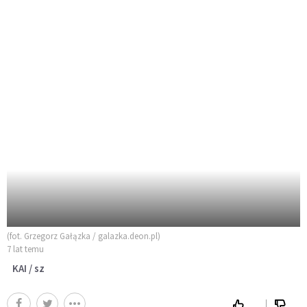
(fot. Grzegorz Gałązka / galazka.deon.pl)
7 lat temu
KAI / sz