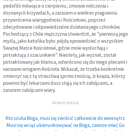
pedofilii mówiące o cierpieniu, zmowie milczenia i
doznanych krzywdach, a zarazem o wielkim pragnieniu
przywrócenia wiarygodności Kościołowi, poprzez
zdecydowane i odpowiedzialne działania jego członków.
Pochodzący z Chile mężczyzna stwierdził, że "pierwszą jego
myślą, jako katolika było: pójdę opowiedzieć o wszystkim
Świętej Matce Kościołowi, gdzie mnie wysłuchają i
potraktują z szacunkiem". Niestety, jak wyznał, został
potraktowany jak kłamca, odwrócono się do niego plecami i
nazwano wrogiem Kościoła. Wskazał, że trzeba konkretnie
zmierzyć się z tą straszliwą sprzecznością, iż księża, którzy
powinni być lekarzami dusz stają się ich zabójcami, a
zarazem zabójcami wiary.
DEON.PL POLECA
Kto szuka Boga, musi się zwrócić całkowicie do wewnątrz.
Musi się wciąż ukierunkowywać na Boga, zawsze mieć Go