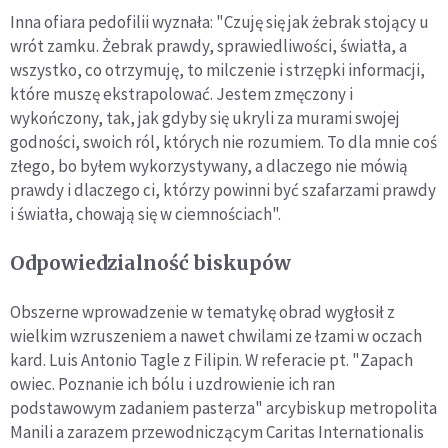
Inna ofiara pedofilii wyznała: "Czuję się jak żebrak stojący u
wrót zamku. Żebrak prawdy, sprawiedliwości, światła, a
wszystko, co otrzymuję, to milczenie i strzępki informacji,
które muszę ekstrapolować. Jestem zmęczony i
wykończony, tak, jak gdyby się ukryli za murami swojej
godności, swoich ról, których nie rozumiem. To dla mnie coś
złego, bo byłem wykorzystywany, a dlaczego nie mówią
prawdy i dlaczego ci, którzy powinni być szafarzami prawdy
i światła, chowają się w ciemnościach".
Odpowiedzialność biskupów
Obszerne wprowadzenie w tematykę obrad wygłosił z
wielkim wzruszeniem a nawet chwilami ze łzami w oczach
kard. Luis Antonio Tagle z Filipin. W referacie pt. "Zapach
owiec. Poznanie ich bólu i uzdrowienie ich ran
podstawowym zadaniem pasterza" arcybiskup metropolita
Manili a zarazem przewodniczącym Caritas Internationalis