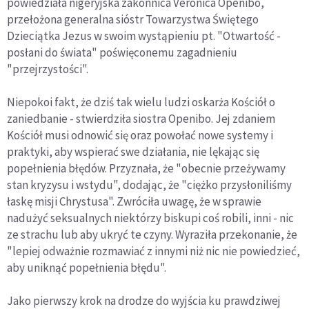
powiedziała nigeryjska zakonnica Veronica Openibo,
przełożona generalna sióstr Towarzystwa Świętego
Dzieciątka Jezus w swoim wystąpieniu pt. "Otwartość -
posłani do świata" poświęconemu zagadnieniu
"przejrzystości".
Niepokoi fakt, że dziś tak wielu ludzi oskarża Kościół o
zaniedbanie - stwierdziła siostra Openibo. Jej zdaniem
Kościół musi odnowić się oraz powołać nowe systemy i
praktyki, aby wspierać swe działania, nie lękając się
popełnienia błędów. Przyznała, że "obecnie przeżywamy
stan kryzysu i wstydu", dodając, że "ciężko przysłoniliśmy
łaskę misji Chrystusa". Zwróciła uwagę, że w sprawie
nadużyć seksualnych niektórzy biskupi coś robili, inni - nic
ze strachu lub aby ukryć te czyny. Wyraziła przekonanie, że
"lepiej odważnie rozmawiać z innymi niż nic nie powiedzieć,
aby uniknąć popełnienia błędu".
Jako pierwszy krok na drodze do wyjścia ku prawdziwej