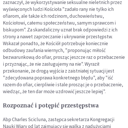
zaznaczył, że wykorzystywanie seksualne nieletnich przez
wyświęconych ludzi Kościoła "zadało rany nie tylko ich
ofiarom, ale także ich rodzinom, duchowieństwu,
Kościołowi, całemu społeczeństwu, samym sprawcom i
biskupom". Za skandaliczny uznał brak odpowiedzi z ich
strony a nawet zaprzeczanie i ukrywanie przestępstw.
Wskazał ponadto, że Kościół potrzebuje koniecznie
odbudowy zaufania wiernych, "proponując miłość
bezwarunkową do ofiar, prosząc jeszcze raz o przebaczenie
i przyznając, że nie zasługujemy na nie". Wyraził
przekonanie, że drogą wyjścia z zaistniałej sytuacji jest
"zdecydowana poprawa konkretnego błędu", aby "iść
razem do ofiar, cierpliwie i stale prosząc je o przebaczenie,
wiedząc, że ten dar może uzdrowić jeszcze lepiej".
Rozpoznać i potępić przestępstwa
Abp Charles Scicluna, zastępca sekretarza Kongregacji
Nauki Wiary od lat zajmujący się walką z nadużyciami