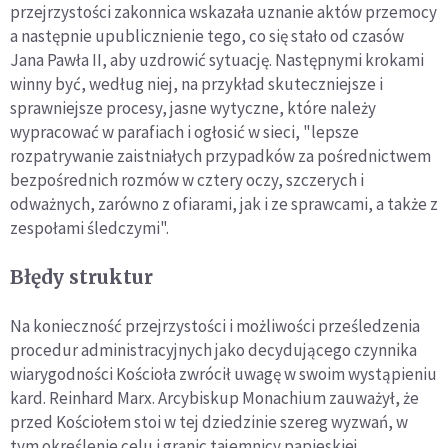
przejrzystości zakonnica wskazała uznanie aktów przemocy
a następnie upublicznienie tego, co się stało od czasów
Jana Pawła II, aby uzdrowić sytuację. Następnymi krokami
winny być, według niej, na przykład skuteczniejsze i
sprawniejsze procesy, jasne wytyczne, które należy
wypracować w parafiach i ogłosić w sieci, "lepsze
rozpatrywanie zaistniałych przypadków za pośrednictwem
bezpośrednich rozmów w cztery oczy, szczerych i
odważnych, zarówno z ofiarami, jak i ze sprawcami, a także z
zespołami śledczymi".
Błędy struktur
Na konieczność przejrzystości i możliwości prześledzenia
procedur administracyjnych jako decydującego czynnika
wiarygodności Kościoła zwrócił uwagę w swoim wystąpieniu
kard. Reinhard Marx. Arcybiskup Monachium zauważył, że
przed Kościołem stoi w tej dziedzinie szereg wyzwań, w
tym określenie celu i granic tajemnicy papieskiej,