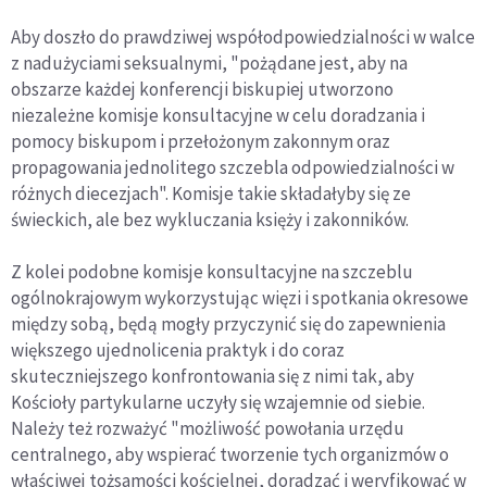
Aby doszło do prawdziwej współodpowiedzialności w walce
z nadużyciami seksualnymi, "pożądane jest, aby na
obszarze każdej konferencji biskupiej utworzono
niezależne komisje konsultacyjne w celu doradzania i
pomocy biskupom i przełożonym zakonnym oraz
propagowania jednolitego szczebla odpowiedzialności w
różnych diecezjach". Komisje takie składałyby się ze
świeckich, ale bez wykluczania księży i zakonników.
Z kolei podobne komisje konsultacyjne na szczeblu
ogólnokrajowym wykorzystując więzi i spotkania okresowe
między sobą, będą mogły przyczynić się do zapewnienia
większego ujednolicenia praktyk i do coraz
skuteczniejszego konfrontowania się z nimi tak, aby
Kościoły partykularne uczyły się wzajemnie od siebie.
Należy też rozważyć "możliwość powołania urzędu
centralnego, aby wspierać tworzenie tych organizmów o
właściwej tożsamości kościelnej, doradzać i weryfikować w