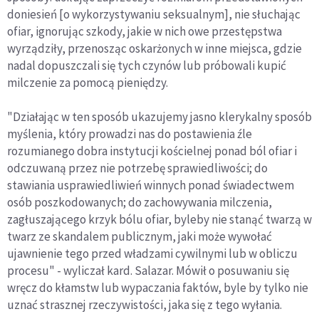
doniesień [o wykorzystywaniu seksualnym], nie słuchając
ofiar, ignorując szkody, jakie w nich owe przestępstwa
wyrządziły, przenosząc oskarżonych w inne miejsca, gdzie
nadal dopuszczali się tych czynów lub próbowali kupić
milczenie za pomocą pieniędzy.
"Działając w ten sposób ukazujemy jasno klerykalny sposób
myślenia, który prowadzi nas do postawienia źle
rozumianego dobra instytucji kościelnej ponad ból ofiar i
odczuwaną przez nie potrzebę sprawiedliwości; do
stawiania usprawiedliwień winnych ponad świadectwem
osób poszkodowanych; do zachowywania milczenia,
zagłuszającego krzyk bólu ofiar, byleby nie stanąć twarzą w
twarz ze skandalem publicznym, jaki może wywołać
ujawnienie tego przed władzami cywilnymi lub w obliczu
procesu" - wyliczał kard. Salazar. Mówił o posuwaniu się
wręcz do kłamstw lub wypaczania faktów, byle by tylko nie
uznać strasznej rzeczywistości, jaka się z tego wyłania.