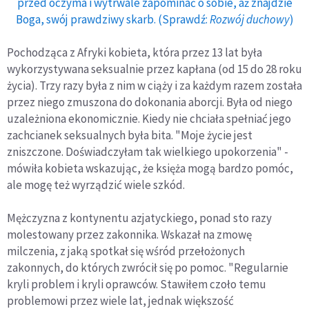
przed oczyma i wytrwale zapominać o sobie, aż znajdzie
Boga, swój prawdziwy skarb. (Sprawdź:
Rozwój duchowy
)
Pochodząca z Afryki kobieta, która przez 13 lat była
wykorzystywana seksualnie przez kapłana (od 15 do 28 roku
życia). Trzy razy była z nim w ciąży i za każdym razem została
przez niego zmuszona do dokonania aborcji. Była od niego
uzależniona ekonomicznie. Kiedy nie chciała spełniać jego
zachcianek seksualnych była bita. "Moje życie jest
zniszczone. Doświadczyłam tak wielkiego upokorzenia" -
mówiła kobieta wskazując, że księża mogą bardzo pomóc,
ale mogę też wyrządzić wiele szkód.
Mężczyzna z kontynentu azjatyckiego, ponad sto razy
molestowany przez zakonnika. Wskazał na zmowę
milczenia, z jaką spotkał się wśród przełożonych
zakonnych, do których zwrócił się po pomoc. "Regularnie
kryli problem i kryli oprawców. Stawiłem czoło temu
problemowi przez wiele lat, jednak większość