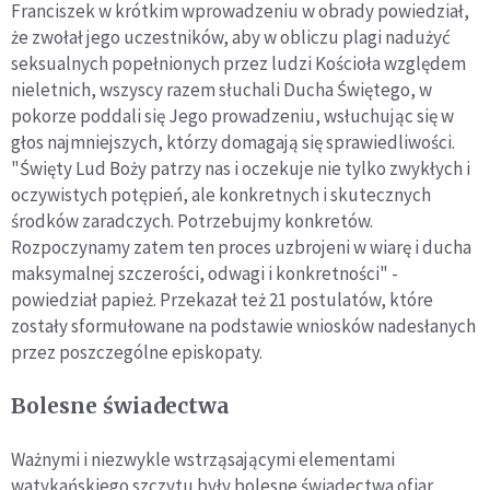
Franciszek w krótkim wprowadzeniu w obrady powiedział,
że zwołał jego uczestników, aby w obliczu plagi nadużyć
seksualnych popełnionych przez ludzi Kościoła względem
nieletnich, wszyscy razem słuchali Ducha Świętego, w
pokorze poddali się Jego prowadzeniu, wsłuchując się w
głos najmniejszych, którzy domagają się sprawiedliwości.
"Święty Lud Boży patrzy nas i oczekuje nie tylko zwykłych i
oczywistych potępień, ale konkretnych i skutecznych
środków zaradczych. Potrzebujmy konkretów.
Rozpoczynamy zatem ten proces uzbrojeni w wiarę i ducha
maksymalnej szczerości, odwagi i konkretności" -
powiedział papież. Przekazał też 21 postulatów, które
zostały sformułowane na podstawie wniosków nadesłanych
przez poszczególne episkopaty.
Bolesne świadectwa
Ważnymi i niezwykle wstrząsającymi elementami
watykańskiego szczytu były bolesne świadectwa ofiar