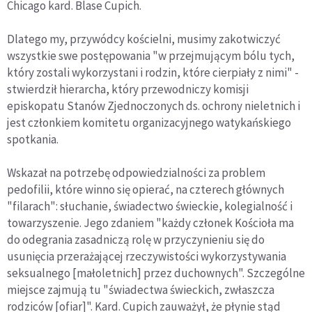
Chicago kard. Blase Cupich.
Dlatego my, przywódcy kościelni, musimy zakotwiczyć
wszystkie swe postępowania "w przejmującym bólu tych,
który zostali wykorzystani i rodzin, które cierpiały z nimi" -
stwierdził hierarcha, który przewodniczy komisji
episkopatu Stanów Zjednoczonych ds. ochrony nieletnich i
jest członkiem komitetu organizacyjnego watykańskiego
spotkania.
Wskazał na potrzebę odpowiedzialności za problem
pedofilii, które winno się opierać, na czterech głównych
"filarach": słuchanie, świadectwo świeckie, kolegialność i
towarzyszenie. Jego zdaniem "każdy członek Kościoła ma
do odegrania zasadniczą rolę w przyczynieniu się do
usunięcia przerażającej rzeczywistości wykorzystywania
seksualnego [małoletnich] przez duchownych". Szczególne
miejsce zajmują tu "świadectwa świeckich, zwłaszcza
rodziców [ofiar]". Kard. Cupich zauważył, że płynie stąd