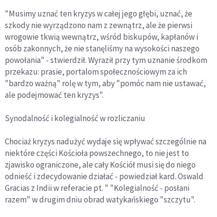
"Musimy uznać ten kryzys w całej jego głębi, uznać, że
szkody nie wyrządzono nam z zewnątrz, ale że pierwsi
wrogowie tkwią wewnątrz, wśród biskupów, kapłanów i
osób zakonnych, że nie stanęliśmy na wysokości naszego
powołania" - stwierdził. Wyraził przy tym uznanie środkom
przekazu: prasie, portalom społecznościowym za ich
"bardzo ważną" rolę w tym, aby "pomóc nam nie ustawać,
ale podejmować ten kryzys".
Synodalność i kolegialność w rozliczaniu
Chociaż kryzys nadużyć wydaje się wpływać szczególnie na
niektóre części Kościoła powszechnego, to nie jest to
zjawisko ograniczone, ale cały Kościół musi się do niego
odnieść i zdecydowanie działać - powiedział kard. Oswald
Gracias z Indii w referacie pt. " "Kolegialność - posłani
razem" w drugim dniu obrad watykańskiego "szczytu".