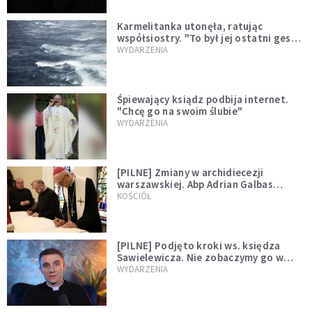
Karmelitanka utonęła, ratując
współsiostry. "To był jej ostatni gest
miłości"
WYDARZENIA
Śpiewający ksiądz podbija internet.
"Chcę go na swoim ślubie"
WYDARZENIA
[PILNE] Zmiany w archidiecezji
warszawskiej. Abp Adrian Galbas
wręczył dekrety nowym proboszczom
KOŚCIÓŁ
[PILNE] Podjęto kroki ws. księdza
Sawielewicza. Nie zobaczymy go w
mediach
WYDARZENIA