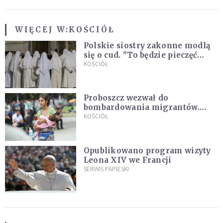
WIĘCEJ W:
KOŚCIÓŁ
Polskie siostry zakonne modlą
się o cud. "To będzie pieczęć
Pana Boga dla naszej wiary"
KOŚCIÓŁ
Proboszcz wezwał do
bombardowania migrantów.
"Masowy ogień przeciwko
KOŚCIÓŁ
najeźdźcom!"
Opublikowano program wizyty
Leona XIV we Francji
SERWIS PAPIESKI