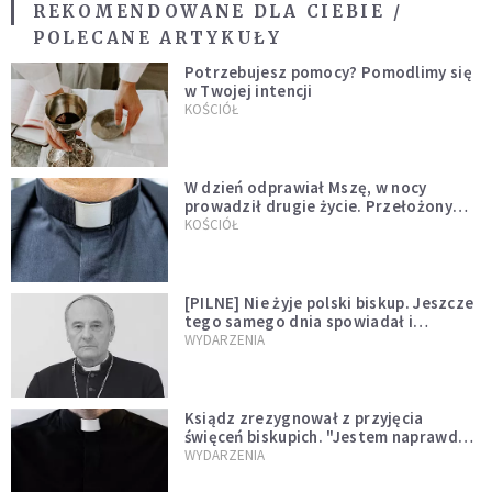
REKOMENDOWANE DLA CIEBIE /
POLECANE ARTYKUŁY
Potrzebujesz pomocy? Pomodlimy się
w Twojej intencji
KOŚCIÓŁ
W dzień odprawiał Mszę, w nocy
prowadził drugie życie. Przełożony
kazał mu opuścić zakon
KOŚCIÓŁ
[PILNE] Nie żyje polski biskup. Jeszcze
tego samego dnia spowiadał i
sprawował Mszę świętą
WYDARZENIA
Ksiądz zrezygnował z przyjęcia
święceń biskupich. "Jestem naprawdę
niegodny"
WYDARZENIA