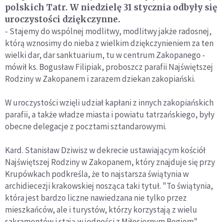
polskich Tatr. W niedzielę 31 stycznia odbyły się
uroczystości dziękczynne.
- Stajemy do wspólnej modlitwy, modlitwy jakże radosnej,
którą wznosimy do nieba z wielkim dziękczynieniem za ten
wielki dar, dar sanktuarium, tu w centrum Zakopanego -
mówił ks. Bogusław Filipiak, proboszcz parafii Najświętszej
Rodziny w Zakopanem i zarazem dziekan zakopiański.
W uroczystości wzięli udział kapłani z innych zakopiańskich
parafii, a także władze miasta i powiatu tatrzańskiego, były
obecne delegacje z pocztami sztandarowymi.
Kard. Stanisław Dziwisz w dekrecie ustawiającym kościół
Najświętszej Rodziny w Zakopanem, który znajduje się przy
Krupówkach podkreśla, że to najstarsza świątynia w
archidiecezji krakowskiej nosząca taki tytuł. "To świątynia,
która jest bardzo liczne nawiedzana nie tylko przez
mieszkańców, ale i turystów, którzy korzystają z wielu
sakramentów i stają w jedności z Miłosiernym Bogiem" -