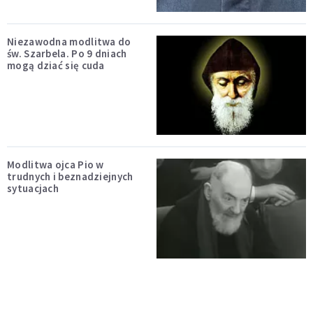
Niezawodna modlitwa do
św. Szarbela. Po 9 dniach
mogą dziać się cuda
Modlitwa ojca Pio w
trudnych i beznadziejnych
sytuacjach