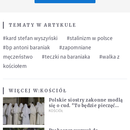
TEMATY W ARTYKULE
#kard stefan wyszyński
#stalinizm w polsce
#bp antoni baraniak
#zapomniane
męczeństwo
#teczki na baraniaka
#walka z
kościołem
WIĘCEJ W:
KOŚCIÓŁ
Polskie siostry zakonne modlą
się o cud. "To będzie pieczęć
Pana Boga dla naszej wiary"
KOŚCIÓŁ