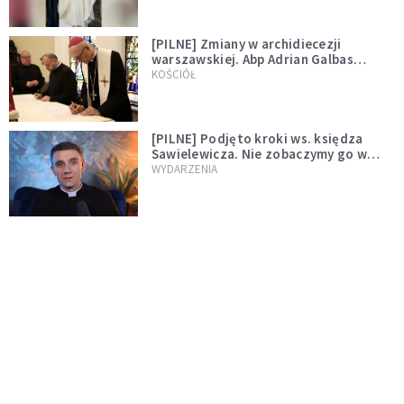
[PILNE] Zmiany w archidiecezji
warszawskiej. Abp Adrian Galbas
wręczył dekrety nowym proboszczom
KOŚCIÓŁ
[PILNE] Podjęto kroki ws. księdza
Sawielewicza. Nie zobaczymy go w
mediach
WYDARZENIA