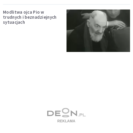
Modlitwa ojca Pio w
trudnych i beznadziejnych
sytuacjach