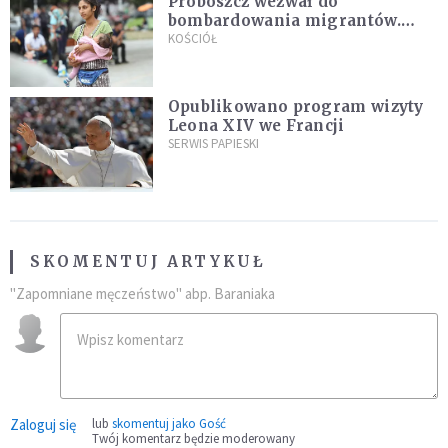
Proboszcz wezwał do
bombardowania migrantów.
"Masowy ogień przeciwko
KOŚCIÓŁ
najeźdźcom!"
Opublikowano program wizyty
Leona XIV we Francji
SERWIS PAPIESKI
SKOMENTUJ ARTYKUŁ
"Zapomniane męczeństwo" abp. Baraniaka
Zaloguj się
lub
skomentuj jako Gość
Twój komentarz będzie moderowany