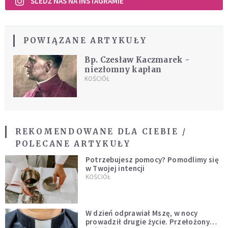
ŚLEDŹ NAS NA INSTAGRAMIE
POWIĄZANE ARTYKUŁY
Bp. Czesław Kaczmarek -
niezłomny kapłan
KOŚCIÓŁ
REKOMENDOWANE DLA CIEBIE /
POLECANE ARTYKUŁY
Potrzebujesz pomocy? Pomodlimy się
w Twojej intencji
KOŚCIÓŁ
W dzień odprawiał Mszę, w nocy
prowadził drugie życie. Przełożony