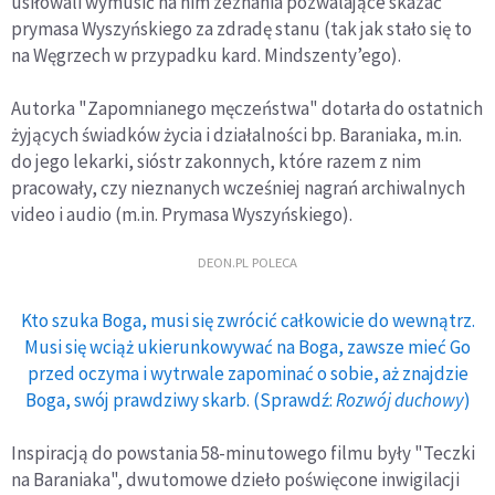
usiłowali wymusić na nim zeznania pozwalające skazać
prymasa Wyszyńskiego za zdradę stanu (tak jak stało się to
na Węgrzech w przypadku kard. Mindszenty’ego).
Autorka "Zapomnianego męczeństwa" dotarła do ostatnich
żyjących świadków życia i działalności bp. Baraniaka, m.in.
do jego lekarki, sióstr zakonnych, które razem z nim
pracowały, czy nieznanych wcześniej nagrań archiwalnych
video i audio (m.in. Prymasa Wyszyńskiego).
DEON.PL POLECA
Kto szuka Boga, musi się zwrócić całkowicie do wewnątrz.
Musi się wciąż ukierunkowywać na Boga, zawsze mieć Go
przed oczyma i wytrwale zapominać o sobie, aż znajdzie
Boga, swój prawdziwy skarb. (Sprawdź:
Rozwój duchowy
)
Inspiracją do powstania 58-minutowego filmu były "Teczki
na Baraniaka", dwutomowe dzieło poświęcone inwigilacji