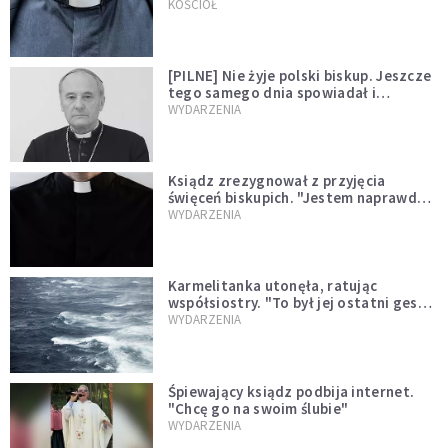
kazał mu opuścić zakon
KOŚCIÓŁ
[PILNE] Nie żyje polski biskup. Jeszcze
tego samego dnia spowiadał i
sprawował Mszę świętą
WYDARZENIA
Ksiądz zrezygnował z przyjęcia
święceń biskupich. "Jestem naprawdę
niegodny"
WYDARZENIA
Karmelitanka utonęła, ratując
współsiostry. "To był jej ostatni gest
miłości"
WYDARZENIA
Śpiewający ksiądz podbija internet.
"Chcę go na swoim ślubie"
WYDARZENIA