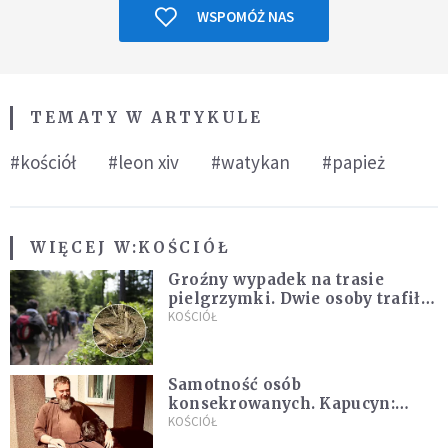
WSPOMÓŻ NAS
TEMATY W ARTYKULE
#kościół
#leon xiv
#watykan
#papież
WIĘCEJ W:
KOŚCIÓŁ
Groźny wypadek na trasie
pielgrzymki. Dwie osoby trafiły
do szpitala
KOŚCIÓŁ
Samotność osób
konsekrowanych. Kapucyn:
Życie w pojedynkę rzadko jest
KOŚCIÓŁ
sielanką