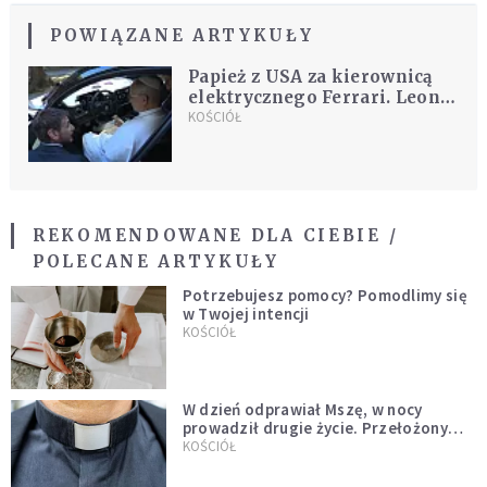
POWIĄZANE ARTYKUŁY
Papież z USA za kierownicą
elektrycznego Ferrari. Leon
XIV woli amerykańskie
KOŚCIÓŁ
samochody?
REKOMENDOWANE DLA CIEBIE /
POLECANE ARTYKUŁY
Potrzebujesz pomocy? Pomodlimy się
w Twojej intencji
KOŚCIÓŁ
W dzień odprawiał Mszę, w nocy
prowadził drugie życie. Przełożony
kazał mu opuścić zakon
KOŚCIÓŁ