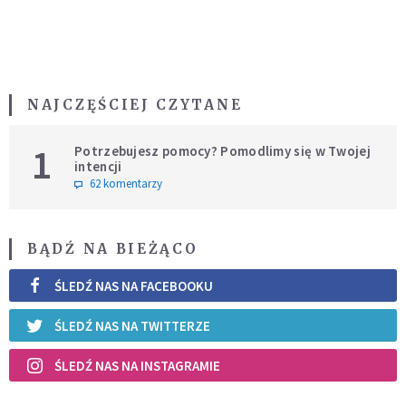
NAJCZĘŚCIEJ CZYTANE
1
Potrzebujesz pomocy? Pomodlimy się w Twojej
intencji
62 komentarzy
BĄDŹ NA BIEŻĄCO
ŚLEDŹ NAS NA FACEBOOKU
ŚLEDŹ NAS NA TWITTERZE
ŚLEDŹ NAS NA INSTAGRAMIE