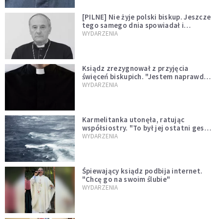
[PILNE] Nie żyje polski biskup. Jeszcze
tego samego dnia spowiadał i
sprawował Mszę świętą
WYDARZENIA
Ksiądz zrezygnował z przyjęcia
święceń biskupich. "Jestem naprawdę
niegodny"
WYDARZENIA
Karmelitanka utonęła, ratując
współsiostry. "To był jej ostatni gest
miłości"
WYDARZENIA
Śpiewający ksiądz podbija internet.
"Chcę go na swoim ślubie"
WYDARZENIA