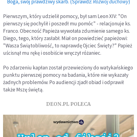
Boga, swój prawdziwy skarb. (Sprawdź:
Rozwój duchowy
)
Pierwszym, który udzielił pomocy, był sam Leon XIV: "On
pierwszy się pochylił i poszedł mu pomóc" - relacjonuje ks.
Franco. Obecność Papieża wywołała zdumienie samego ks.
Diego, tego, który zasłabł. Miał on powiedzieć papieżowi:
"Wasza Świątobliwość, to naprawdę Ojciec Święty?" Papież
uścisnął mu rękę i osobiście wręczył różaniec.
Po zdarzeniu kapłan został przewieziony do watykańskiego
punktu pierwszej pomocy na badania, które nie wykazały
żadnych problemów. Po audiencji zjadł obiad i odprawił
także Mszę świętą.
DEON.PL POLECA