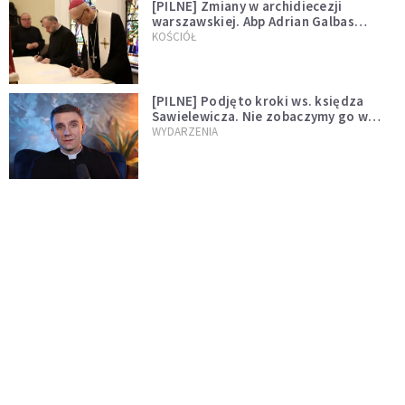
[PILNE] Zmiany w archidiecezji
warszawskiej. Abp Adrian Galbas
wręczył dekrety nowym proboszczom
KOŚCIÓŁ
[PILNE] Podjęto kroki ws. księdza
Sawielewicza. Nie zobaczymy go w
mediach
WYDARZENIA