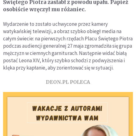
Świętego Piotra zasłabł z powodu upału. Papież
osobiście wręczył mu różaniec.
Wydarzenie to zostało uchwycone przez kamery
watykańskiej telewizji, a obraz szybko obiegł media na
całym świecie: na pierwszych rzędach Placu Świętego Piotra
podczas audiencji generalnej 27 maja zgromadziła się grupa
mężczyzn w ciemnych garniturach. Następnie widać białą
postać Leona XIV, który szybko schodzi z podwyższenia i
klęka przy kapłanie, aby zorientować się w sytuacji.
DEON.PL POLECA