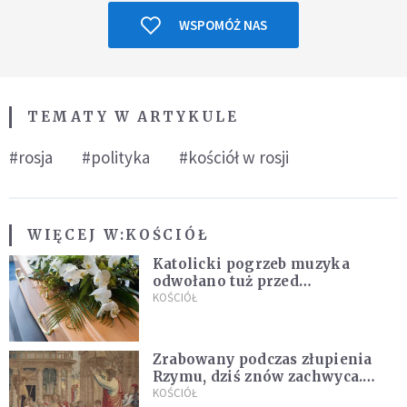
WSPOMÓŻ NAS
TEMATY W ARTYKULE
#rosja
#polityka
#kościół w rosji
WIĘCEJ W:
KOŚCIÓŁ
Katolicki pogrzeb muzyka
odwołano tuż przed
uroczystością. Powodem była
KOŚCIÓŁ
przynależność do masonerii
Zrabowany podczas złupienia
Rzymu, dziś znów zachwyca.
Wyjątkowy arras w Castel
KOŚCIÓŁ