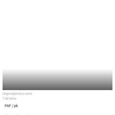
(depositphotos.com)
7 lat temu
PAP / pk