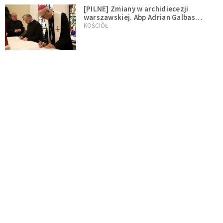
[PILNE] Zmiany w archidiecezji
warszawskiej. Abp Adrian Galbas
wręczył dekrety nowym proboszczom
KOŚCIÓŁ
[PILNE] Podjęto kroki ws. księdza
Sawielewicza. Nie zobaczymy go w
mediach
WYDARZENIA