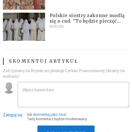
Gandolfo
Polskie siostry zakonne modlą
się o cud. "To będzie pieczęć
Pana Boga dla naszej wiary"
KOŚCIÓŁ
SKOMENTUJ ARTYKUŁ
Zatrzymany na Krymie arcybiskup Cerkwi Prawosławnej Ukrainy na
wolności
Zaloguj się
lub
skomentuj jako Gość
Twój komentarz będzie moderowany