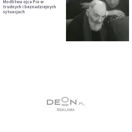
Modlitwa ojca Pio w
trudnych i beznadziejnych
sytuacjach