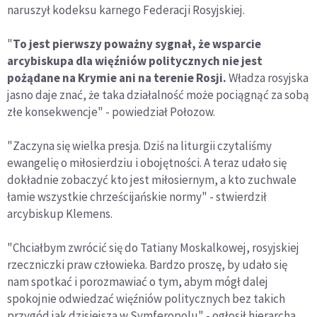
naruszył kodeksu karnego Federacji Rosyjskiej.
"
To jest pierwszy poważny sygnał, że wsparcie
arcybiskupa dla więźniów politycznych nie jest
pożądane na Krymie ani na terenie Rosji.
Władza rosyjska
jasno daje znać, że taka działalność może pociągnąć za sobą
złe konsekwencje" - powiedział Połozow.
"Zaczyna się wielka presja. Dziś na liturgii czytaliśmy
ewangelię o miłosierdziu i obojętności. A teraz udało się
dokładnie zobaczyć kto jest miłosiernym, a kto zuchwale
łamie wszystkie chrześcijańskie normy" - stwierdził
arcybiskup Klemens.
"Chciałbym zwrócić się do Tatiany Moskalkowej, rosyjskiej
rzeczniczki praw człowieka. Bardzo proszę, by udało się
nam spotkać i porozmawiać o tym, abym mógł dalej
spokojnie odwiedzać więźniów politycznych bez takich
przygód jak dzisiejsza w Symferopolu" - ogłosił hierarcha.