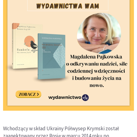
Wchodzący w skład Ukrainy Półwysep Krymski został
zaanektowany przez Rosję w marcu 2014 roku po