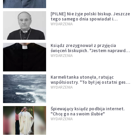
[PILNE] Nie żyje polski biskup. Jeszcze
tego samego dnia spowiadał i
sprawował Mszę świętą
WYDARZENIA
Ksiądz zrezygnował z przyjęcia
święceń biskupich. "Jestem naprawdę
niegodny"
WYDARZENIA
Karmelitanka utonęła, ratując
współsiostry. "To był jej ostatni gest
miłości"
WYDARZENIA
Śpiewający ksiądz podbija internet.
"Chcę go na swoim ślubie"
WYDARZENIA