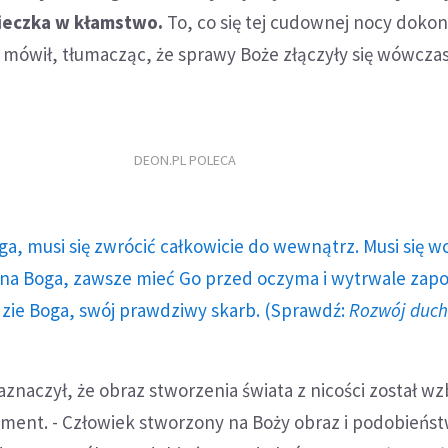
cieczka w kłamstwo.
To, co się tej cudownej nocy dokon
 mówił, tłumacząc, że sprawy Boże złączyły się wówczas
DEON.PL POLECA
ga, musi się zwrócić całkowicie do wewnątrz. Musi się w
a Boga, zawsze mieć Go przed oczyma i wytrwale zap
dzie Boga, swój prawdziwy skarb. (Sprawdź:
Rozwój duc
znaczył, że obraz stworzenia świata z nicości został 
gment. - Człowiek stworzony na Boży obraz i podobieńs