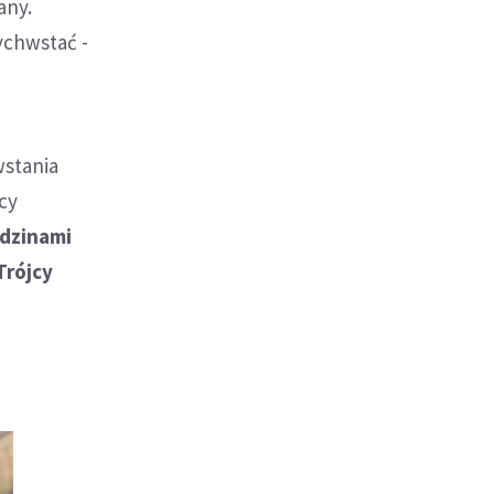
any.
ychwstać -
wstania
ocy
odzinami
Trójcy