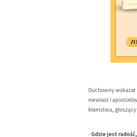
Duchowny wskazał r
niewiast i apostołów
kłamstwa, głoszącym
-
Gdzie jest radość,