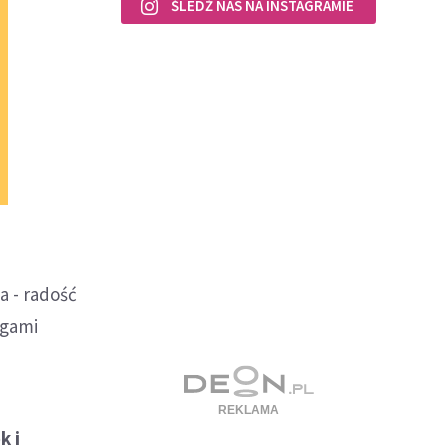
ŚLEDŹ NAS NA INSTAGRAMIE
 - radość
ugami
k i