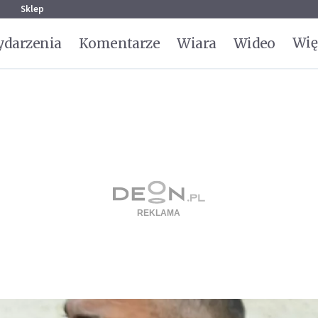
g
Sklep
Wię
darzenia
Komentarze
Wiara
Wideo