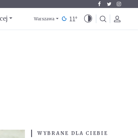
11
°
cej
Warszawa
WYBRANE DLA CIEBIE