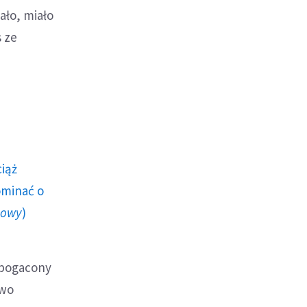
ało, miało
 ze
ciąż
ominać o
howy
)
wzbogacony
two