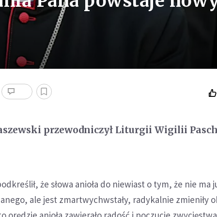
nia Pana powstaje now
szewski przewodniczył Liturgii Wigilii Pasc
dkreślił, że słowa anioła do niewiast o tym, że nie ma j
anego, ale jest zmartwychwstały, radykalnie zmieniły o
to orędzie anioła zawierało radość i poczucie zwycięstwa