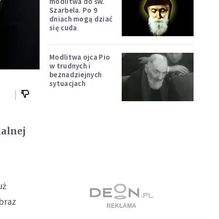
y
modlitwa do św.
Szarbela. Po 9
dniach mogą dziać
się cuda
Modlitwa ojca Pio
w trudnych i
beznadziejnych
sytuacjach
halnej
uż
braz
.