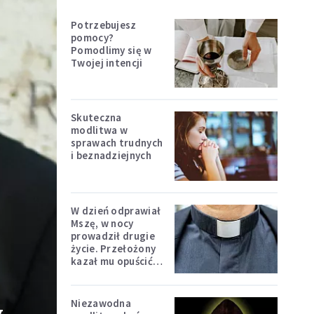
Potrzebujesz
pomocy?
Pomodlimy się w
Twojej intencji
Skuteczna
modlitwa w
sprawach trudnych
i beznadziejnych
W dzień odprawiał
Mszę, w nocy
prowadził drugie
życie. Przełożony
kazał mu opuścić
zakon
Niezawodna