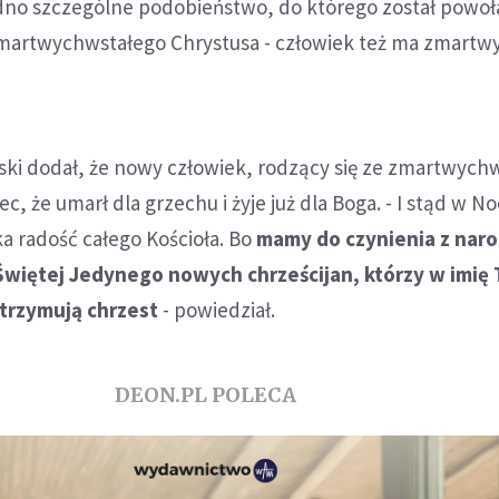
edno szczególne podobieństwo, do którego został powoł
artwychwstałego Chrystusa - człowiek też ma zmartw
ski dodał, że nowy człowiek, rodzący się ze zmartwych
c, że umarł dla grzechu i żyje już dla Boga. - I stąd w N
ka radość całego Kościoła. Bo
mamy do czynienia z nar
Świętej Jedynego nowych chrześcijan, którzy w imię 
otrzymują chrzest
- powiedział.
DEON.PL POLECA