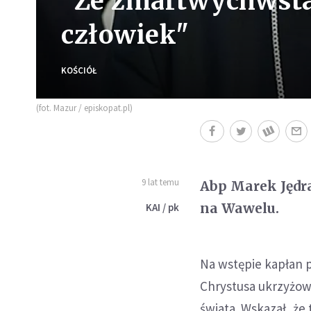
"Ze zmartwychwsta
człowiek"
KOŚCIÓŁ
(fot. Mazur / episkopat.pl)
9 lat temu
Abp Marek Jędra
na Wawelu.
KAI / pk
Na wstępie kapłan po
Chrystusa ukrzyżow
świata. Wskazał, że 