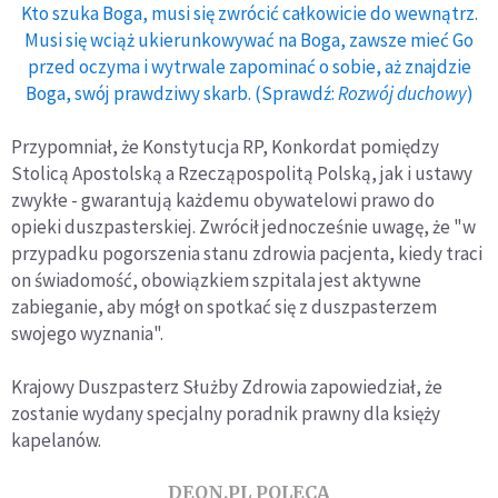
Kto szuka Boga, musi się zwrócić całkowicie do wewnątrz.
Musi się wciąż ukierunkowywać na Boga, zawsze mieć Go
przed oczyma i wytrwale zapominać o sobie, aż znajdzie
Boga, swój prawdziwy skarb. (Sprawdź:
Rozwój duchowy
)
Przypomniał, że Konstytucja RP, Konkordat pomiędzy
Stolicą Apostolską a Rzecząpospolitą Polską, jak i ustawy
zwykłe - gwarantują każdemu obywatelowi prawo do
opieki duszpasterskiej. Zwrócił jednocześnie uwagę, że "w
przypadku pogorszenia stanu zdrowia pacjenta, kiedy traci
on świadomość, obowiązkiem szpitala jest aktywne
zabieganie, aby mógł on spotkać się z duszpasterzem
swojego wyznania".
Krajowy Duszpasterz Służby Zdrowia zapowiedział, że
zostanie wydany specjalny poradnik prawny dla księży
kapelanów.
DEON.PL POLECA