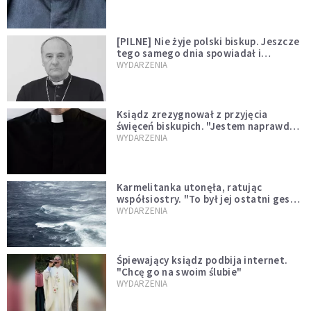
[PILNE] Nie żyje polski biskup. Jeszcze
tego samego dnia spowiadał i
sprawował Mszę świętą
WYDARZENIA
Ksiądz zrezygnował z przyjęcia
święceń biskupich. "Jestem naprawdę
niegodny"
WYDARZENIA
Karmelitanka utonęła, ratując
współsiostry. "To był jej ostatni gest
miłości"
WYDARZENIA
Śpiewający ksiądz podbija internet.
"Chcę go na swoim ślubie"
WYDARZENIA