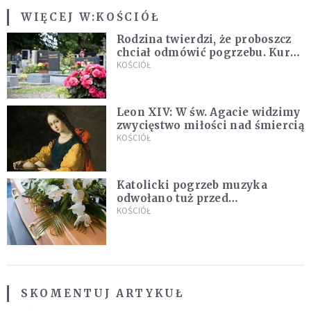
WIĘCEJ W:
KOŚCIÓŁ
Rodzina twierdzi, że proboszcz
chciał odmówić pogrzebu. Kuria
zapowiada wyjaśnienia
KOŚCIÓŁ
Leon XIV: W św. Agacie widzimy
zwycięstwo miłości nad śmiercią
KOŚCIÓŁ
Katolicki pogrzeb muzyka
odwołano tuż przed
uroczystością. Powodem była
KOŚCIÓŁ
przynależność do masonerii
SKOMENTUJ ARTYKUŁ