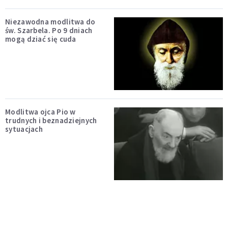
Niezawodna modlitwa do
św. Szarbela. Po 9 dniach
mogą dziać się cuda
Modlitwa ojca Pio w
trudnych i beznadziejnych
sytuacjach