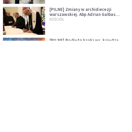
[PILNE] Zmiany w archidiecezji
warszawskiej. Abp Adrian Galbas
wręczył dekrety nowym proboszczom
KOŚCIÓŁ
[PILNE] Podjęto kroki ws. księdza
Sawielewicza. Nie zobaczymy go w
mediach
WYDARZENIA