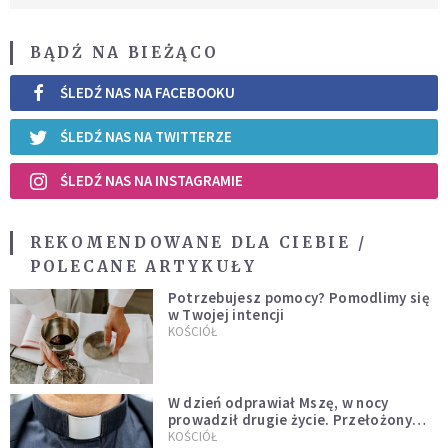
BĄDŹ NA BIEŻĄCO
ŚLEDŹ NAS NA FACEBOOKU
ŚLEDŹ NAS NA TWITTERZE
ŚLEDŹ NAS NA INSTAGRAMIE
REKOMENDOWANE DLA CIEBIE /
POLECANE ARTYKUŁY
Potrzebujesz pomocy? Pomodlimy się
w Twojej intencji
KOŚCIÓŁ
W dzień odprawiał Mszę, w nocy
prowadził drugie życie. Przełożony
kazał mu opuścić zakon
KOŚCIÓŁ