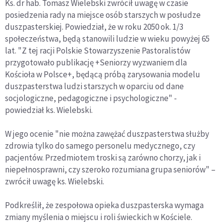
Ks. dr hab. Tomasz Wielebski zwrócił uwagę w czasie
posiedzenia rady na miejsce osób starszych w posłudze
duszpasterskiej. Powiedział, że w roku 2050 ok. 1/3
społeczeństwa, będą stanowili ludzie w wieku powyżej 65
lat. "Z tej racji Polskie Stowarzyszenie Pastoralistów
przygotowało publikację +Seniorzy wyzwaniem dla
Kościoła w Polsce+, będącą próbą zarysowania modelu
duszpasterstwa ludzi starszych w oparciu od dane
socjologiczne, pedagogiczne i psychologiczne" -
powiedział ks. Wielebski.
W jego ocenie "nie można zawężać duszpasterstwa służby
zdrowia tylko do samego personelu medycznego, czy
pacjentów. Przedmiotem troski są zarówno chorzy, jak i
niepełnosprawni, czy szeroko rozumiana grupa seniorów" –
zwrócił uwagę ks. Wielebski.
Podkreślił, że zespołowa opieka duszpasterska wymaga
zmiany myślenia o miejscu i roli świeckich w Kościele.