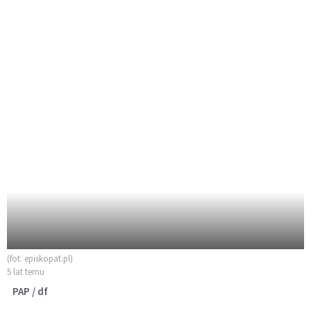
(fot. episkopat.pl)
5 lat temu
PAP / df