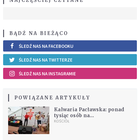
NAJCZĘŚCIEJ CZYTANE
BĄDŹ NA BIEŻĄCO
ŚLEDŹ NAS NA FACEBOOKU
ŚLEDŹ NAS NA TWITTERZE
ŚLEDŹ NAS NA INSTAGRAMIE
POWIĄZANE ARTYKUŁY
Kalwaria Pacławska: ponad
tysiąc osób na
Franciszkańskim Spotkaniu
KOŚCIÓŁ
Młodzieży