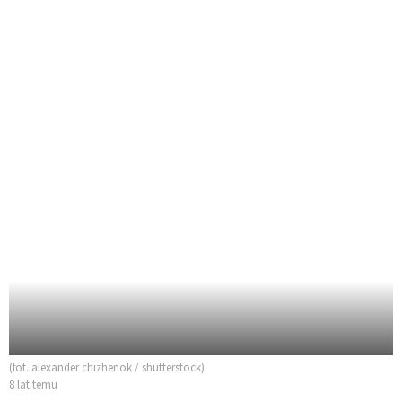
(fot. alexander chizhenok / shutterstock)
8 lat temu