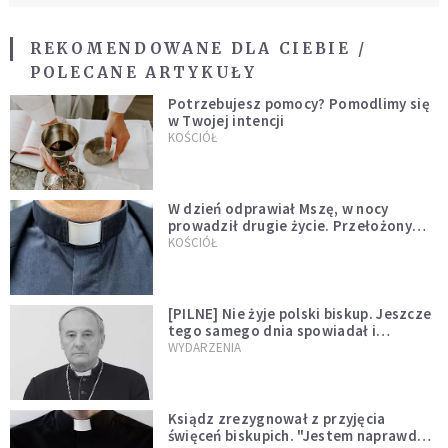
REKOMENDOWANE DLA CIEBIE /
POLECANE ARTYKUŁY
Potrzebujesz pomocy? Pomodlimy się
w Twojej intencji
KOŚCIÓŁ
W dzień odprawiał Mszę, w nocy
prowadził drugie życie. Przełożony
kazał mu opuścić zakon
KOŚCIÓŁ
[PILNE] Nie żyje polski biskup. Jeszcze
tego samego dnia spowiadał i
sprawował Mszę świętą
WYDARZENIA
Ksiądz zrezygnował z przyjęcia
święceń biskupich. "Jestem naprawdę