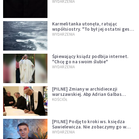
niegodny"
WYDARZENIA
Karmelitanka utonęła, ratując
współsiostry. "To był jej ostatni gest
miłości"
WYDARZENIA
Śpiewający ksiądz podbija internet.
"Chcę go na swoim ślubie"
WYDARZENIA
[PILNE] Zmiany w archidiecezji
warszawskiej. Abp Adrian Galbas
wręczył dekrety nowym proboszczom
KOŚCIÓŁ
[PILNE] Podjęto kroki ws. księdza
Sawielewicza. Nie zobaczymy go w
mediach
WYDARZENIA