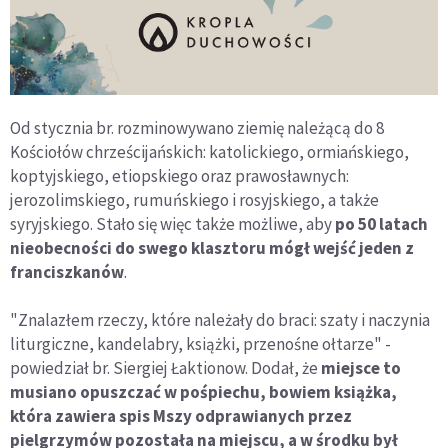
Od stycznia br. rozminowywano ziemię należącą do 8
Kościołów chrześcijańskich: katolickiego, ormiańskiego,
koptyjskiego, etiopskiego oraz prawosławnych:
jerozolimskiego, rumuńskiego i rosyjskiego, a także
syryjskiego. Stało się więc także możliwe, aby
po 50 latach
nieobecności do swego klasztoru mógł wejść jeden z
franciszkanów
.
"Znalazłem rzeczy, które należały do braci: szaty i naczynia
liturgiczne, kandelabry, książki, przenośne ołtarze" -
powiedział br. Siergiej Łaktionow. Dodał, że
miejsce to
musiano opuszczać w pośpiechu, bowiem książka,
która zawiera spis Mszy odprawianych przez
pielgrzymów pozostała na miejscu, a w środku był