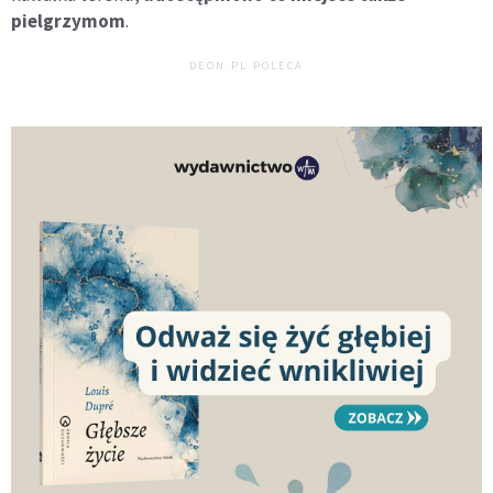
pielgrzymom
.
DEON.PL POLECA