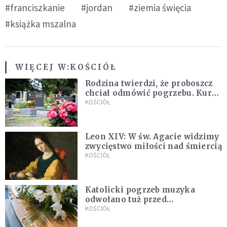
#franciszkanie
#jordan
#ziemia święcia
#książka mszalna
WIĘCEJ W:
KOŚCIÓŁ
Rodzina twierdzi, że proboszcz
chciał odmówić pogrzebu. Kuria
zapowiada wyjaśnienia
KOŚCIÓŁ
Leon XIV: W św. Agacie widzimy
zwycięstwo miłości nad śmiercią
KOŚCIÓŁ
Katolicki pogrzeb muzyka
odwołano tuż przed
uroczystością. Powodem była
KOŚCIÓŁ
przynależność do masonerii