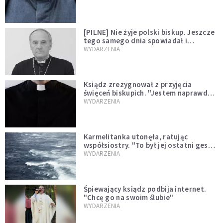
[PILNE] Nie żyje polski biskup. Jeszcze
tego samego dnia spowiadał i
sprawował Mszę świętą
WYDARZENIA
Ksiądz zrezygnował z przyjęcia
święceń biskupich. "Jestem naprawdę
niegodny"
WYDARZENIA
Karmelitanka utonęła, ratując
współsiostry. "To był jej ostatni gest
miłości"
WYDARZENIA
Śpiewający ksiądz podbija internet.
"Chcę go na swoim ślubie"
WYDARZENIA