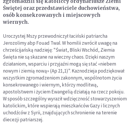
zgromadzili się katoliccy ordynariusze Ziemi
Świętej oraz przedstawiciele duchowieństwa,
osób konsekrowanych i miejscowych
wiernych.
Uroczystej Mszy przewodniczył łaciński patriarcha
Jerozolimy abp Fouad Twal. W homilii zwrócił uwagę na
chrześcijańską nadzieję: "Świat, Bliski Wschód, Ziemia
Święta nie są skazane na wieczny chaos. Dzięki naszym
działaniom, wsparciu i przyjaźni mogą się stać «niebem
nowym i ziemią nową» (Ap 21,1)". Kaznodzieja podziękował
wszystkim zgromadzeniom zakonnym, wspólnotom życia
konsekrowanego i wiernym, którzy modlitwą,
apostolstwem i życiem Ewangelią działają na rzecz pokoju.
W sposób szczególny wyraził wdzięczność stowarzyszeniom
katolickim, które wspierają mieszkańców Gazy i licznych
uchodźców z Syrii, znajdujących schronienie na terenie
diecezji patriarszej.