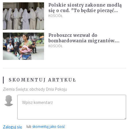
Polskie siostry zakonne modlą
się o cud. "To będzie pieczęć
Pana Boga dla naszej wiary"
KOŚCIÓŁ
Proboszcz wezwał do
bombardowania migrantów.
"Masowy ogień przeciwko
KOŚCIÓŁ
najeźdźcom!"
SKOMENTUJ ARTYKUŁ
Ziemia Święta: obchody Dnia Pokoju
Zaloguj się
lub
skomentuj jako Gość