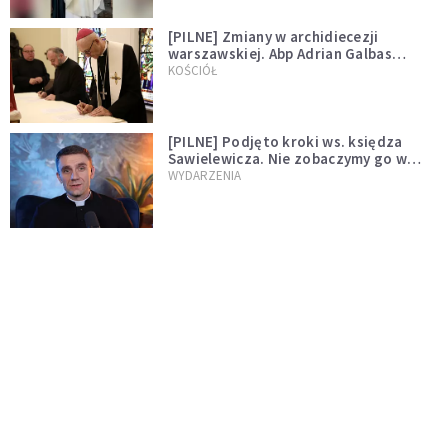
[PILNE] Zmiany w archidiecezji
warszawskiej. Abp Adrian Galbas
wręczył dekrety nowym proboszczom
KOŚCIÓŁ
[PILNE] Podjęto kroki ws. księdza
Sawielewicza. Nie zobaczymy go w
mediach
WYDARZENIA