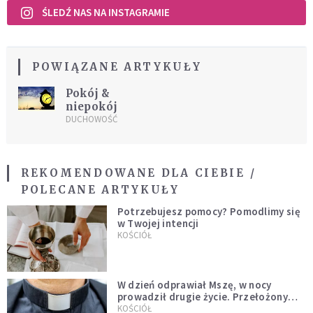
ŚLEDŹ NAS NA INSTAGRAMIE
POWIĄZANE ARTYKUŁY
Pokój &
niepokój
DUCHOWOŚĆ
REKOMENDOWANE DLA CIEBIE /
POLECANE ARTYKUŁY
Potrzebujesz pomocy? Pomodlimy się
w Twojej intencji
KOŚCIÓŁ
W dzień odprawiał Mszę, w nocy
prowadził drugie życie. Przełożony
kazał mu opuścić zakon
KOŚCIÓŁ