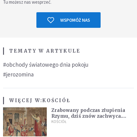
Tu możesz nas wesprzeć.
WSPOMÓŻ NAS
TEMATY W ARTYKULE
#obchody światowego dnia pokoju
#jerozomina
WIĘCEJ W:
KOŚCIÓŁ
Zrabowany podczas złupienia
Rzymu, dziś znów zachwyca.
Wyjątkowy arras w Castel
KOŚCIÓŁ
Gandolfo