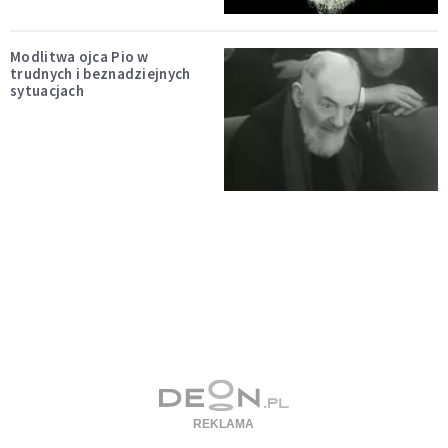
Modlitwa ojca Pio w
trudnych i beznadziejnych
sytuacjach