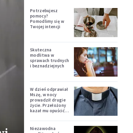
Potrzebujesz
pomocy?
Pomodlimy się w
Twojej intencji
Skuteczna
modlitwa w
sprawach trudnych
i beznadziejnych
W dzień odprawiał
Mszę, w nocy
prowadził drugie
życie. Przełożony
kazał mu opuścić
zakon
Niezawodna