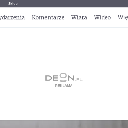
g
Sklep
Wię
darzenia
Komentarze
Wiara
Wideo