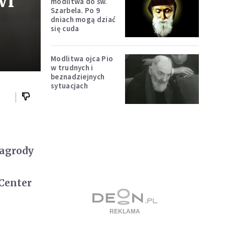
wi
modlitwa do św.
Szarbela. Po 9
dniach mogą dziać
się cuda
Modlitwa ojca Pio
w trudnych i
beznadziejnych
sytuacjach
Nagrody
 Center