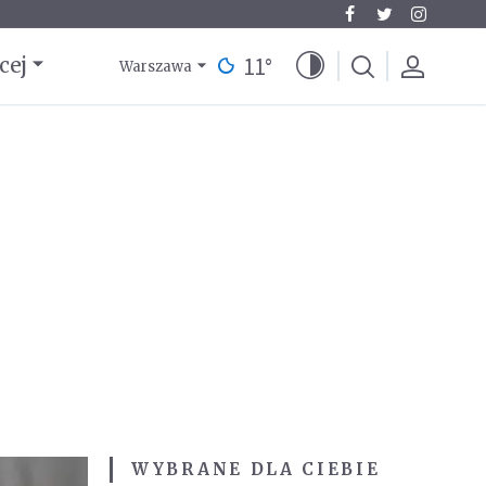
11
°
cej
Warszawa
WYBRANE DLA CIEBIE