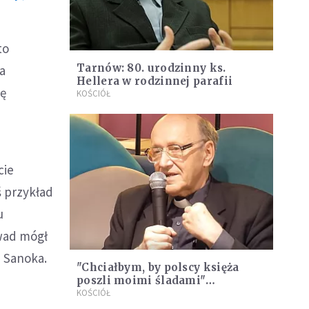
to
Tarnów: 80. urodzinny ks.
ia
Hellera w rodzinnej parafii
ię
KOŚCIÓŁ
cie
ś przykład
u
wad mógł
z Sanoka.
"Chciałbym, by polscy księża
poszli moimi śladami"
[WYWIAD]
KOŚCIÓŁ