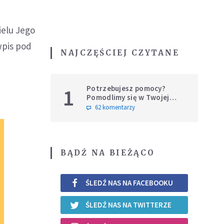
ielu Jego
wpis pod
NAJCZĘŚCIEJ CZYTANE
Potrzebujesz pomocy?
1
Pomodlimy się w Twojej
intencji
62 komentarzy
BĄDŹ NA BIEŻĄCO
ŚLEDŹ NAS NA FACEBOOKU
ŚLEDŹ NAS NA TWITTERZE