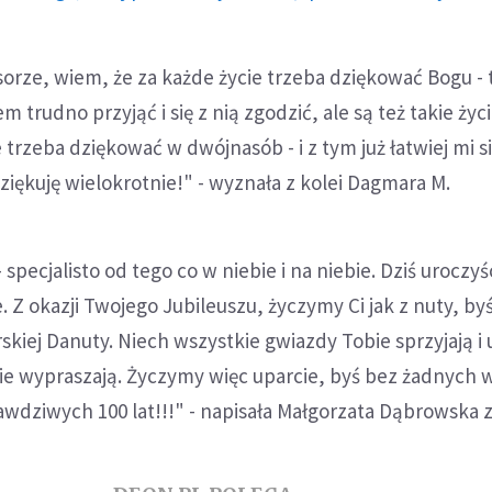
sorze, wiem, że za każde życie trzeba dziękować Bogu - 
 trudno przyjąć i się z nią zgodzić, ale są też takie życ
e trzeba dziękować w dwójnasób - i z tym już łatwiej mi s
ziękuję wielokrotnie!" - wyznała z kolei Dagmara M.
 specjalisto od tego co w niebie i na niebie. Dziś uroczyś
 Z okazji Twojego Jubileuszu, życzymy Ci jak z nuty, by
rskiej Danuty. Niech wszystkie gwiazdy Tobie sprzyjają i 
e wypraszają. Życzymy więc uparcie, byś bez żadnych 
wdziwych 100 lat!!!" - napisała Małgorzata Dąbrowska 