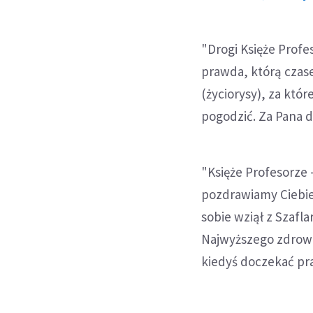
"Drogi Księże Profe
prawda, którą czasem
(życiorysy), za któr
pogodzić. Za Pana d
"Księże Profesorze -
pozdrawiamy Ciebie.
sobie wziął z Szafla
Najwyższego zdrowi
kiedyś doczekać pra