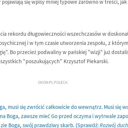
 pojawiają się wpisy mniej typowe zarówno w treści, jak 
icia rekordu długowieczności wszechczasów w doskonał
i psychicznej i w tym czasie utworzenia zespołu, z który
ię". Bo przecież podwaliny w pańskiej "wizji" już dostal
szystkich "poszukujących" Krzysztof Piekarski.
DEON.PL POLECA
ga, musi się zwrócić całkowicie do wewnątrz. Musi się w
a Boga, zawsze mieć Go przed oczyma i wytrwale zap
dzie Boga, swój prawdziwy skarb. (Sprawdź:
Rozwój duc