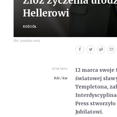
Złóż życzenia urod
Hellerowi
KOŚCIÓŁ
(fot. youtube.com)
10 lat temu
12 marca swoje 8
światowej sławy
KAI / kw
Templetona, za
Interdyscyplina
Press stworzyło
Jubilatowi.