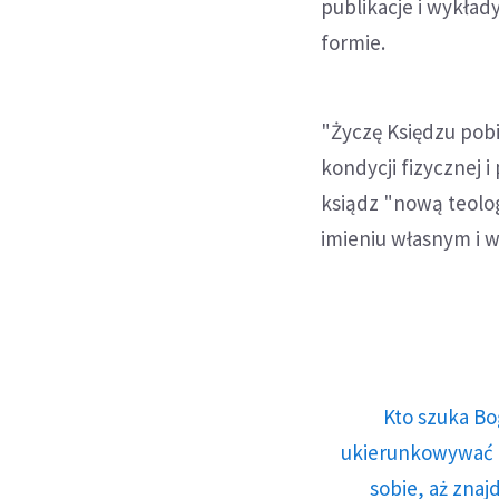
publikacje i wykłady
formie.
"Życzę Księdzu pob
kondycji fizycznej 
ksiądz "nową teolog
imieniu własnym i w
Kto szuka Bo
ukierunkowywać n
sobie, aż znaj