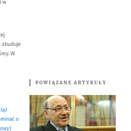
i w
ej
m zbuduje
iśmy. W
POWIĄZANE ARTYKUŁY
ciąż
ominać o
howy
)