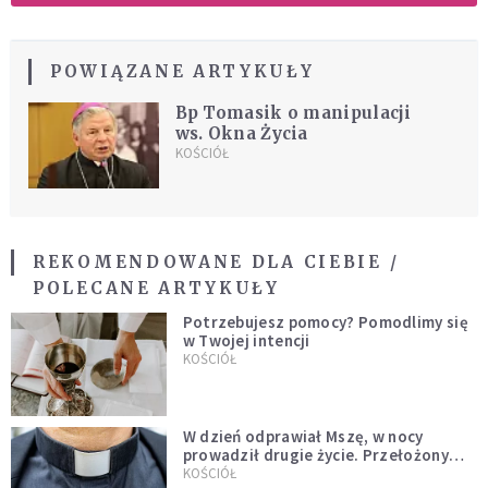
POWIĄZANE ARTYKUŁY
Bp Tomasik o manipulacji
ws. Okna Życia
KOŚCIÓŁ
REKOMENDOWANE DLA CIEBIE /
POLECANE ARTYKUŁY
Potrzebujesz pomocy? Pomodlimy się
w Twojej intencji
KOŚCIÓŁ
W dzień odprawiał Mszę, w nocy
prowadził drugie życie. Przełożony
kazał mu opuścić zakon
KOŚCIÓŁ