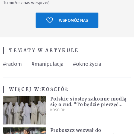
Tu możesz nas wesprzeć.
WSPOMÓŻ NAS
TEMATY W ARTYKULE
#radom
#manipulacja
#okno życia
WIĘCEJ W:
KOŚCIÓŁ
Polskie siostry zakonne modlą
się o cud. "To będzie pieczęć
Pana Boga dla naszej wiary"
KOŚCIÓŁ
Proboszcz wezwał do