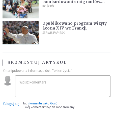
bombardowania migrantów.
"Masowy ogień przeciwko
KOŚCIÓŁ
najeźdźcom!"
Opublikowano program wizyty
Leona XIV we Francji
SERWIS PAPIESKI
SKOMENTUJ ARTYKUŁ
Zmanipulowana informacja dot. "okien życia"
Zaloguj się
lub
skomentuj jako Gość
Twój komentarz będzie moderowany