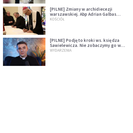
[PILNE] Zmiany w archidiecezji
warszawskiej. Abp Adrian Galbas
wręczył dekrety nowym proboszczom
KOŚCIÓŁ
[PILNE] Podjęto kroki ws. księdza
Sawielewicza. Nie zobaczymy go w
mediach
WYDARZENIA