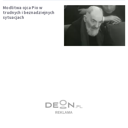
Modlitwa ojca Pio w
trudnych i beznadziejnych
sytuacjach