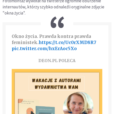
Fotomontaż wywołał na twitterze ogromne oburzenie
internautów, którzy szybko odnaleźli oryginalne zdjęcie
"okna życia".
Okno życia. Prawda kontra prawda
feministek.
https://t.co/Uc0rXMD8R7
pic.twitter.com/hxErAoc5Xo
DEON.PL POLECA