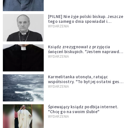
[PILNE] Nie żyje polski biskup. Jeszcze
tego samego dnia spowiadał i
sprawował Mszę świętą
WYDARZENIA
Ksiądz zrezygnował z przyjęcia
święceń biskupich. "Jestem naprawdę
niegodny"
WYDARZENIA
Karmelitanka utonęła, ratując
współsiostry. "To był jej ostatni gest
miłości"
WYDARZENIA
Śpiewający ksiądz podbija internet.
"Chcę go na swoim ślubie"
WYDARZENIA