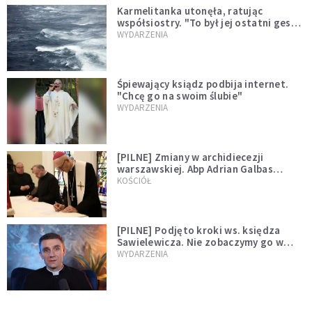
Karmelitanka utonęła, ratując
współsiostry. "To był jej ostatni gest
miłości"
WYDARZENIA
Śpiewający ksiądz podbija internet.
"Chcę go na swoim ślubie"
WYDARZENIA
[PILNE] Zmiany w archidiecezji
warszawskiej. Abp Adrian Galbas
wręczył dekrety nowym proboszczom
KOŚCIÓŁ
[PILNE] Podjęto kroki ws. księdza
Sawielewicza. Nie zobaczymy go w
mediach
WYDARZENIA