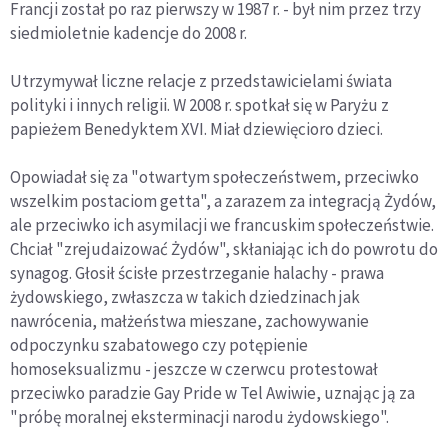
Francji został po raz pierwszy w 1987 r. - był nim przez trzy
siedmioletnie kadencje do 2008 r.
Utrzymywał liczne relacje z przedstawicielami świata
polityki i innych religii. W 2008 r. spotkał się w Paryżu z
papieżem Benedyktem XVI. Miał dziewięcioro dzieci.
Opowiadał się za "otwartym społeczeństwem, przeciwko
wszelkim postaciom getta", a zarazem za integracją Żydów,
ale przeciwko ich asymilacji we francuskim społeczeństwie.
Chciał "zrejudaizować Żydów", skłaniając ich do powrotu do
synagog. Głosił ścisłe przestrzeganie halachy - prawa
żydowskiego, zwłaszcza w takich dziedzinach jak
nawrócenia, małżeństwa mieszane, zachowywanie
odpoczynku szabatowego czy potępienie
homoseksualizmu - jeszcze w czerwcu protestował
przeciwko paradzie Gay Pride w Tel Awiwie, uznając ją za
"próbę moralnej eksterminacji narodu żydowskiego".