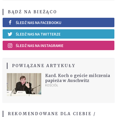
BĄDŹ NA BIEŻĄCO
ŚLEDŹ NAS NA FACEBOOKU
ŚLEDŹ NAS NA TWITTERZE
ŚLEDŹ NAS NA INSTAGRAMIE
POWIĄZANE ARTYKUŁY
Kard. Koch o geście milczenia
papieża w Auschwitz
KOŚCIÓŁ
REKOMENDOWANE DLA CIEBIE /