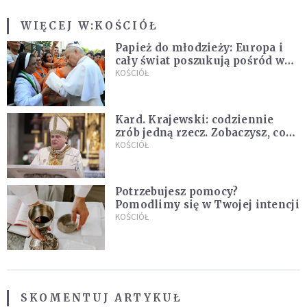
WIĘCEJ W:
KOŚCIÓŁ
Papież do młodzieży: Europa i
cały świat poszukują pośród was
nowych świętych
KOŚCIÓŁ
Kard. Krajewski: codziennie
zrób jedną rzecz. Zobaczysz, co
stanie się z twoim życiem
KOŚCIÓŁ
Potrzebujesz pomocy?
Pomodlimy się w Twojej intencji
KOŚCIÓŁ
SKOMENTUJ ARTYKUŁ