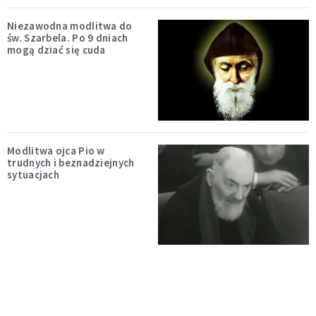
Niezawodna modlitwa do
św. Szarbela. Po 9 dniach
mogą dziać się cuda
Modlitwa ojca Pio w
trudnych i beznadziejnych
sytuacjach