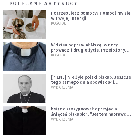
POLECANE ARTYKUŁY
Potrzebujesz pomocy? Pomodlimy się
w Twojej intencji
KOŚCIÓŁ
W dzień odprawiał Mszę, w nocy
prowadził drugie życie. Przełożony
kazał mu opuścić zakon
KOŚCIÓŁ
[PILNE] Nie żyje polski biskup. Jeszcze
tego samego dnia spowiadał i
sprawował Mszę świętą
WYDARZENIA
Ksiądz zrezygnował z przyjęcia
święceń biskupich. "Jestem naprawdę
niegodny"
WYDARZENIA