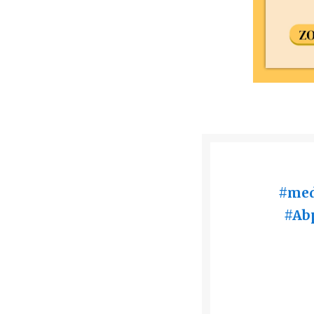
#med
#Ab