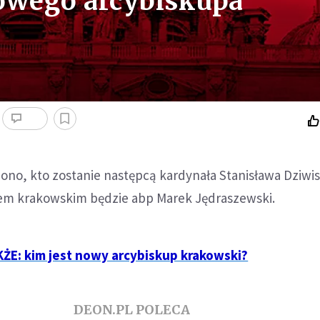
owego arcybiskupa
ono, kto zostanie następcą kardynała Stanisława Dziwis
m krakowskim będzie abp Marek Jędraszewski.
E: kim jest nowy arcybiskup krakowski?
DEON.PL POLECA