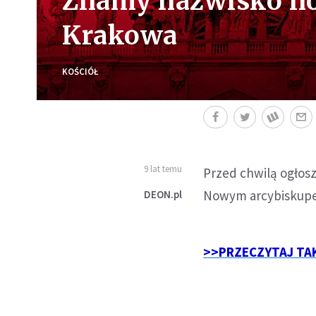
Znamy nazwisko n
Krakowa
KOŚCIÓŁ
9 lat temu
Przed chwilą ogłosz
Nowym arcybiskupe
DEON.pl
>>PRZECZYTAJ TAKŻ