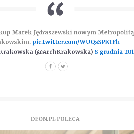
kup Marek Jędraszewski nowym Metropolitą
akowskim.
pic.twitter.com/WUQsSPK1Fh
 Krakowska (@ArchKrakowska)
8 grudnia 20
DEON.PL POLECA