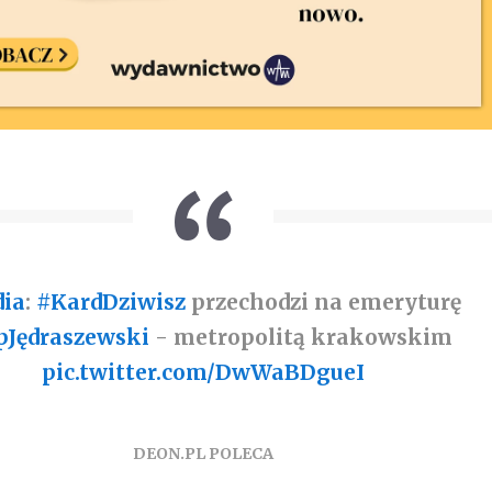
ia
:
#KardDziwisz
przechodzi na emeryturę
pJędraszewski
- metropolitą krakowskim
pic.twitter.com/DwWaBDgueI
DEON.PL POLECA