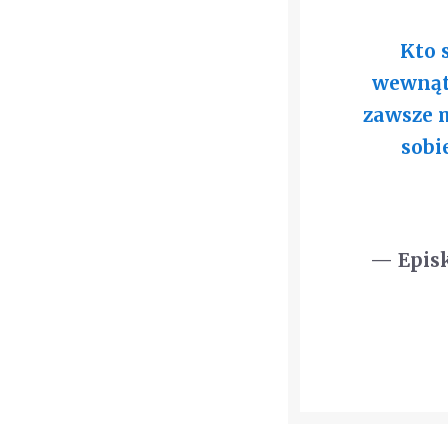
Kto 
wewnątr
zawsze 
sobi
— Epis