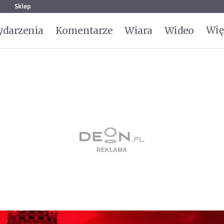
g
Sklep
Wię
darzenia
Komentarze
Wiara
Wideo