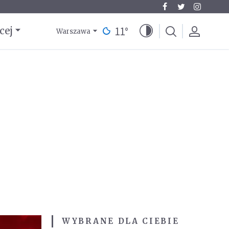
11
°
cej
Warszawa
WYBRANE DLA CIEBIE