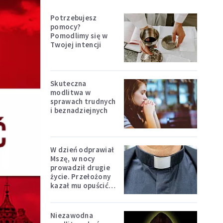
Potrzebujesz
pomocy?
Pomodlimy się w
Twojej intencji
Skuteczna
modlitwa w
sprawach trudnych
i beznadziejnych
W dzień odprawiał
Mszę, w nocy
prowadził drugie
życie. Przełożony
kazał mu opuścić
zakon
Niezawodna