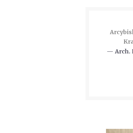
Arcybis
Kr
— Arch.