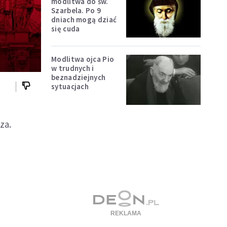
modlitwa do św.
Szarbela. Po 9
dniach mogą dziać
się cuda
Modlitwa ojca Pio
w trudnych i
beznadziejnych
sytuacjach
za.