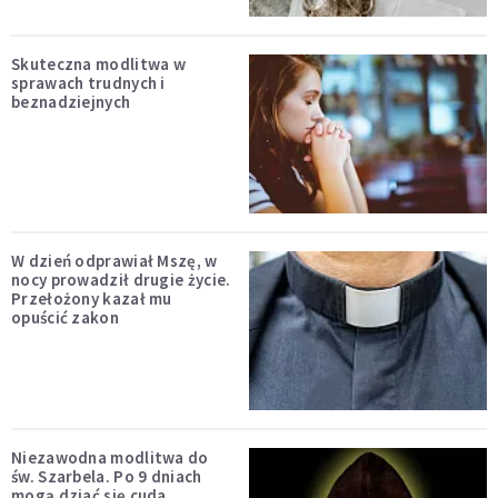
Skuteczna modlitwa w
sprawach trudnych i
beznadziejnych
W dzień odprawiał Mszę, w
nocy prowadził drugie życie.
Przełożony kazał mu
opuścić zakon
Niezawodna modlitwa do
św. Szarbela. Po 9 dniach
mogą dziać się cuda