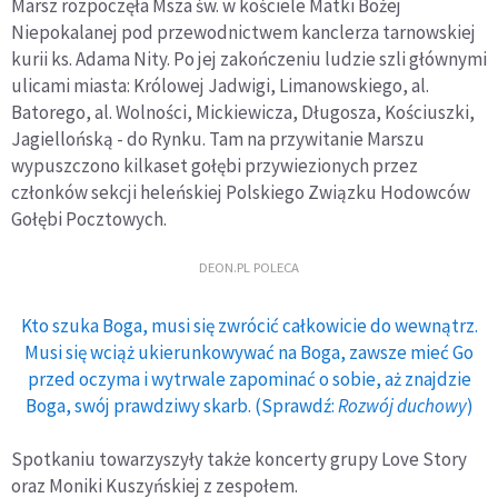
Marsz rozpoczęła Msza św. w kościele Matki Bożej
Niepokalanej pod przewodnictwem kanclerza tarnowskiej
kurii ks. Adama Nity. Po jej zakończeniu ludzie szli głównymi
ulicami miasta: Królowej Jadwigi, Limanowskiego, al.
Batorego, al. Wolności, Mickiewicza, Długosza, Kościuszki,
Jagiellońską - do Rynku. Tam na przywitanie Marszu
wypuszczono kilkaset gołębi przywiezionych przez
członków sekcji heleńskiej Polskiego Związku Hodowców
Gołębi Pocztowych.
DEON.PL POLECA
Kto szuka Boga, musi się zwrócić całkowicie do wewnątrz.
Musi się wciąż ukierunkowywać na Boga, zawsze mieć Go
przed oczyma i wytrwale zapominać o sobie, aż znajdzie
Boga, swój prawdziwy skarb. (Sprawdź:
Rozwój duchowy
)
Spotkaniu towarzyszyły także koncerty grupy Love Story
oraz Moniki Kuszyńskiej z zespołem.