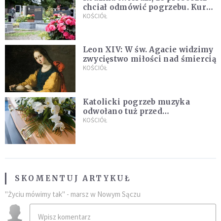
chciał odmówić pogrzebu. Kuria
zapowiada wyjaśnienia
KOŚCIÓŁ
Leon XIV: W św. Agacie widzimy
zwycięstwo miłości nad śmiercią
KOŚCIÓŁ
Katolicki pogrzeb muzyka
odwołano tuż przed
uroczystością. Powodem była
KOŚCIÓŁ
przynależność do masonerii
SKOMENTUJ ARTYKUŁ
"Życiu mówimy tak" - marsz w Nowym Sączu