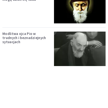
Modlitwa ojca Pio w
trudnych i beznadziejnych
sytuacjach