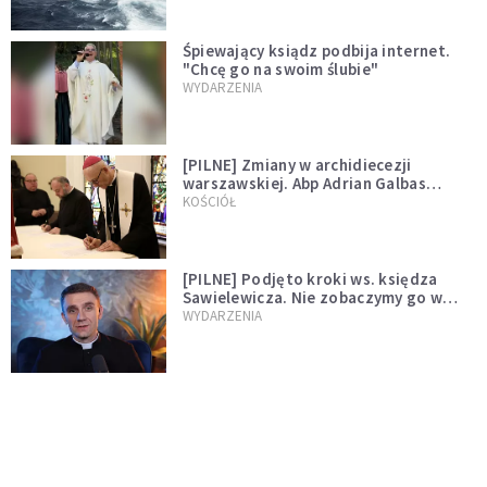
Śpiewający ksiądz podbija internet.
"Chcę go na swoim ślubie"
WYDARZENIA
[PILNE] Zmiany w archidiecezji
warszawskiej. Abp Adrian Galbas
wręczył dekrety nowym proboszczom
KOŚCIÓŁ
[PILNE] Podjęto kroki ws. księdza
Sawielewicza. Nie zobaczymy go w
mediach
WYDARZENIA