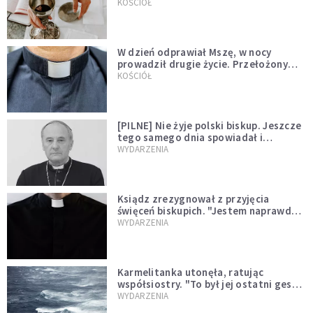
KOŚCIÓŁ
W dzień odprawiał Mszę, w nocy
prowadził drugie życie. Przełożony
kazał mu opuścić zakon
KOŚCIÓŁ
[PILNE] Nie żyje polski biskup. Jeszcze
tego samego dnia spowiadał i
sprawował Mszę świętą
WYDARZENIA
Ksiądz zrezygnował z przyjęcia
święceń biskupich. "Jestem naprawdę
niegodny"
WYDARZENIA
Karmelitanka utonęła, ratując
współsiostry. "To był jej ostatni gest
miłości"
WYDARZENIA