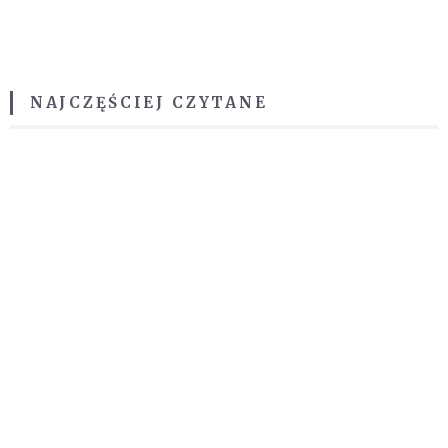
NAJCZĘŚCIEJ CZYTANE
BĄDŹ NA BIEŻĄCO
ŚLEDŹ NAS NA FACEBOOKU
ŚLEDŹ NAS NA TWITTERZE
ŚLEDŹ NAS NA INSTAGRAMIE
REKOMENDOWANE DLA CIEBIE /
POLECANE ARTYKUŁY