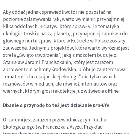
Aby oddać jednak sprawiedliwość i nie pozostać na
poziomie załamywania rąk, warto wymienić przynajmniej
kilka oddolnych inicjatyw, które sprawiły, że tematyka
ekologii i troski o naszą planetę, przynajmniej zapukała do
głównego nurtu spraw, które w Kościele w Polsce zostały
zauważone. Jednym z projektów, które warto wyróżnić jest
strefa „Święto stworzenia”, jaką z mozołem buduje o.
Stanisław Jaromi. Franciszkanin, który jest zarazem
absolwentem ochrony środowiska, próbuje zainteresować
tematem "chrześcijańskiej ekologii" nie tylko swoich
rozmówców w mediach, ale również internautów oraz
wiernych, którym głosi rekolekcje już w świecie offline.
Dbanie o przyrodę to też jest działanie
pro-life
O. Jaromi jest zarazem przewodniczącym Ruchu
Ekologicznego św. Franciszka z Asyżu. Przykład
franciszkanina to wzorcowy model tego, jak sprawy troski o