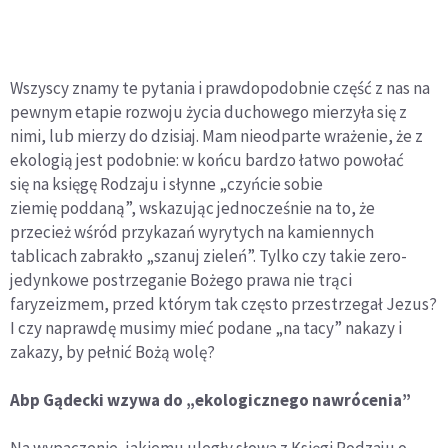
Wszyscy znamy te pytania i prawdopodobnie część z nas na
pewnym etapie rozwoju życia duchowego mierzyła się z
nimi, lub mierzy do dzisiaj. Mam nieodparte wrażenie, że z
ekologią jest podobnie: w końcu bardzo łatwo powołać
się na księgę Rodzaju i słynne „czyńcie sobie
ziemię poddaną”, wskazując jednocześnie na to, że
przecież wśród przykazań wyrytych na kamiennych
tablicach zabrakło „szanuj zieleń”. Tylko czy takie zero-
jedynkowe postrzeganie Bożego prawa nie trąci
faryzeizmem, przed którym tak często przestrzegał Jezus?
I czy naprawdę musimy mieć podane „na tacy” nakazy i
zakazy, by pełnić Bożą wolę?
Abp Gądecki wzywa do „ekologicznego nawrócenia”
Na wypaczenie, jakiemu uległy słowa z Księgi Rodzaju o