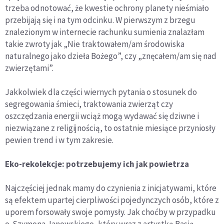
trzeba odnotować, że kwestie ochrony planety nieśmiało
przebijają się i na tym odcinku. W pierwszym z brzegu
znalezionym w internecie rachunku sumienia znalazłam
takie zwroty jak „Nie traktowałem/am środowiska
naturalnego jako dzieła Bożego”, czy „znęcałem/am się nad
zwierzętami”.
Jakkolwiek dla części wiernych pytania o stosunek do
segregowania śmieci, traktowania zwierząt czy
oszczędzania energii wciąż mogą wydawać się dziwne i
niezwiązane z religijnością, to ostatnie miesiące przyniosły
pewien trend i w tym zakresie.
Eko-rekolekcje: potrzebujemy ich jak powietrza
Najczęściej jednak mamy do czynienia z inicjatywami, które
są efektem upartej cierpliwości pojedynczych osób, które z
uporem forsowały swoje pomysły. Jak choćby w przypadku
o. Szymona Janowskiego, który wraz z artystką Basią