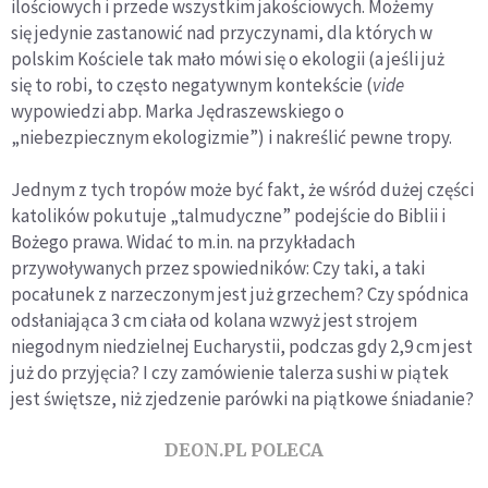
ilościowych i przede wszystkim jakościowych. Możemy
się jedynie zastanowić nad przyczynami, dla których w
polskim Kościele tak mało mówi się o ekologii (a jeśli już
się to robi, to często negatywnym kontekście (
vide
wypowiedzi abp. Marka Jędraszewskiego o
„niebezpiecznym ekologizmie”) i nakreślić pewne tropy.
Jednym z tych tropów może być fakt, że wśród dużej części
katolików pokutuje „talmudyczne” podejście do Biblii i
Bożego prawa. Widać to
m.in
. na przykładach
przywoływanych przez spowiedników: Czy taki, a taki
pocałunek z narzeczonym jest już grzechem? Czy spódnica
odsłaniająca 3 cm ciała od kolana wzwyż jest strojem
niegodnym niedzielnej Eucharystii, podczas gdy 2,9 cm jest
już do przyjęcia? I czy zamówienie talerza sushi w piątek
jest świętsze, niż zjedzenie parówki na piątkowe śniadanie?
DEON.PL POLECA