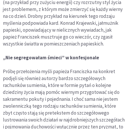
(na przykład przy zużyciu energii) czy rozrzutny styl życia
jest problemem, z którym może zmierzyć się każdy wierny
na co dzień. Drobny przykład na kierunek tego rodzaju
myślenia podpowiada kard. Konrad Krajewski, jałmużnik
papieski, opowiadający w nielicznych wywiadach, jak
papież Franciszek musztruje go co wieczór, czy zgasił
wszystkie światła w pomieszczeniach papieskich.
„Nie segregowałam śmieci” w konfesjonale
Próbę przełożenia myśli papieża Franciszka na konkret
podjęli się również autorzy bardzo szczegółowych
rachunków sumienia, które w formie pytań o kolejne
dziedziny życia mają pomóc wiernym przygotować się do
sakramentu pokuty i pojednania. I choć sama nie jestem
zwolenniczką tego rodzaju rachunków sumienia, które
zbyt często stają się pretekstem do szczegółowego
lustrowania swoich działań w najdrobniejszych szczegółach
i pojmowania duchowości wyłącznie przez ten pryzmat, to