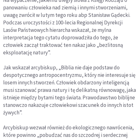
panowaniu człowieka nad ziemią i innymi stworzeniami,
uwagę zwrócił w lutym tego roku abp Stanisław Gądecki.
Podczas uroczystości z 100-lecia Regionalnej Dyrekcji
Lasów Państwowych hierarcha wskazał, że mylna
interpretacja tego cytatu doprowadziła do tego, że
człowiek zaczął traktować ten nakaz jako „bezlitosną
eksploatację natury”.
Jak wskazał arcybiskup, „Biblia nie daje podstaw do
despotycznego antropocentryzmu, który nie interesuje się
losem innych stworzeń. Człowiek obdarzony inteligencją
musi szanować prawa natury i tę delikatną równowagę, jaka
istnieje między bytami tego świata. Prawodawstwo biblijne
stanowczo nakazuje człowiekowi szacunek do innych istot
żywych”.
Arcybiskup wezwał również do ekologicznego nawrócenia,
które powinno „pobudzać nas do szczodrej i serdecznej