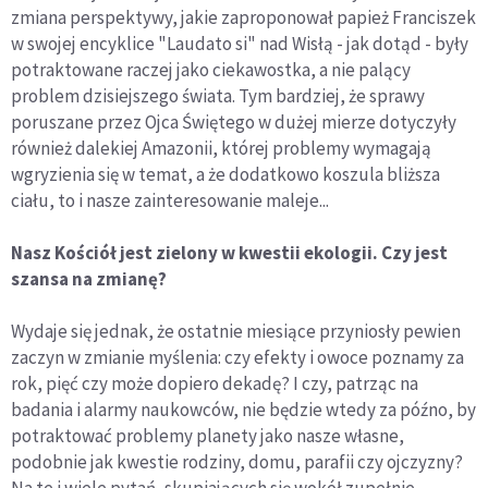
zmiana perspektywy, jakie zaproponował papież Franciszek
w swojej encyklice "Laudato si" nad Wisłą - jak dotąd - były
potraktowane raczej jako ciekawostka, a nie palący
problem dzisiejszego świata. Tym bardziej, że sprawy
poruszane przez Ojca Świętego w dużej mierze dotyczyły
również dalekiej Amazonii, której problemy wymagają
wgryzienia się w temat, a że dodatkowo koszula bliższa
ciału, to i nasze zainteresowanie maleje...
Nasz Kościół jest zielony w kwestii ekologii. Czy jest
szansa na zmianę?
Wydaje się jednak, że ostatnie miesiące przyniosły pewien
zaczyn w zmianie myślenia: czy efekty i owoce poznamy za
rok, pięć czy może dopiero dekadę? I czy, patrząc na
badania i alarmy naukowców, nie będzie wtedy za późno, by
potraktować problemy planety jako nasze własne,
podobnie jak kwestie rodziny, domu, parafii czy ojczyzny?
Na te i wiele pytań, skupiających się wokół zupełnie