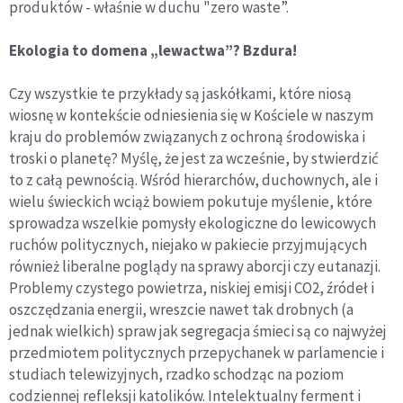
produktów - właśnie w duchu "zero waste”.
Ekologia to domena „lewactwa”? Bzdura!
Czy wszystkie te przykłady są jaskółkami, które niosą
wiosnę w kontekście odniesienia się w Kościele w naszym
kraju do problemów związanych z ochroną środowiska i
troski o planetę? Myślę, że jest za wcześnie, by stwierdzić
to z całą pewnością. Wśród hierarchów, duchownych, ale i
wielu świeckich wciąż bowiem pokutuje myślenie, które
sprowadza wszelkie pomysły ekologiczne do lewicowych
ruchów politycznych, niejako w pakiecie przyjmujących
również liberalne poglądy na sprawy aborcji czy eutanazji.
Problemy czystego powietrza, niskiej emisji CO2, źródeł i
oszczędzania energii, wreszcie nawet tak drobnych (a
jednak wielkich) spraw jak segregacja śmieci są co najwyżej
przedmiotem politycznych przepychanek w parlamencie i
studiach telewizyjnych, rzadko schodząc na poziom
codziennej refleksji katolików. Intelektualny ferment i