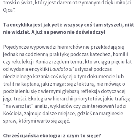
troski o świat, który jest darem otrzymanym dzięki miłości
Ojca”.
Ta encyklika jest jak yeti: wszyscy coś tam słyszeli, nikt
nie widział. A już na pewno nie doświadczył
Pojedyncze wypowiedzi hierarchów nie przekładają się
jednak na codzienną praktykę podczas katechez, homilii
czy rekolekcji. Konia z rzędem temu, kto w ciągu pięciu lat
od wydania encykliki
Laudato si’
usłyszał podczas
niedzielnego kazania coś więcej o tym dokumencie lub
trafił na kapłana, jaki zmagał się z lekturą, nie mówiąc o
podzieleniu się z wiernymi głębszą refleksją dotyczącej
jego treści. Ekologia w hierarchii priorytetów, jakie trafiają
"na warsztat" analiz, wykładów czy zainteresowań ludzi
Kościoła, zajmuje dalsze miejsce, gdzieś na marginesie
spraw, którymi warto się zająć.
Chrześcijańska ekologia: z czym to się je?