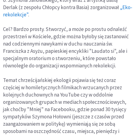
Derlak (z zespołu Chłopcy kontra Basia) zorganizował
„Eko-
rekolekcje"
.
Cel? Bardzo prosty. Stworzyć, a może po prostu odnaleźć
przestrzeń w Kościele, gdzie można byłoby się zastanowić
nad codziennymi nawykami w duchu nauczania św.
Franciszka z Asyżu, papieskiej encykliki "Laudato si", ale i
specjalnym oratorium o stworzeniu, które powstało
równolegle do organizacji wspomnianych rekolekcji.
Temat chrześcijańskiej ekologii pojawia się też coraz
częściej w homiletycznych filmikach wrzucanych przez
kolejnych duchownych na YouTube czy w oddolnie
organizowanych grupach w mediach społecznościowych,
jak choćby "Mniej" na Facebooku, gdzie ponad 30 tysięcy
sympatyków Szymona Hołowni (jeszcze z czasów przed
zaangażowaniem w politykę) wymieniają się ze sobą
sposobami na oszczędność czasu, miejsca, pieniędzy i