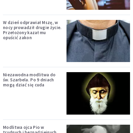
W dzień odprawiał Mszę, w
nocy prowadził drugie życie.
Przełożony kazał mu
opuścić zakon
Niezawodna modlitwa do
św. Szarbela. Po 9 dniach
mogą dziać się cuda
Modlitwa ojca Pio w
trudnych i beznadziejnych