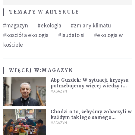
TEMATY W ARTYKULE
#magazyn
#ekologia
#zmiany klimatu
#kosciół a ekologia
#laudato si
#ekologia w
kościele
WIĘCEJ W:
MAGAZYN
Abp Guzdek: W sytuacji kryzysu
potrzebujemy więcej wiedzy i
rozumu niż emocji [WYWIAD]
MAGAZYN
Chodzi o to, żebyśmy zobaczyli w
każdym takiego samego
człowieka [WYWIAD]
MAGAZYN