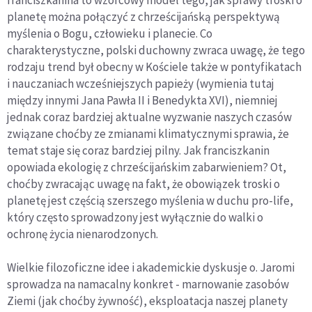
planetę można połączyć z chrześcijańską perspektywą
myślenia o Bogu, człowieku i planecie. Co
charakterystyczne, polski duchowny zwraca uwagę, że tego
rodzaju trend był obecny w Kościele także w pontyfikatach
i nauczaniach wcześniejszych papieży (wymienia tutaj
między innymi Jana Pawła II i Benedykta XVI), niemniej
jednak coraz bardziej aktualne wyzwanie naszych czasów
związane choćby ze zmianami klimatycznymi sprawia, że
temat staje się coraz bardziej pilny. Jak franciszkanin
opowiada ekologię z chrześcijańskim zabarwieniem? Ot,
choćby zwracając uwagę na fakt, że obowiązek troski o
planetę jest częścią szerszego myślenia w duchu pro-life,
który często sprowadzony jest wyłącznie do walki o
ochronę życia nienarodzonych.
Wielkie filozoficzne idee i akademickie dyskusje o. Jaromi
sprowadza na namacalny konkret - marnowanie zasobów
Ziemi (jak choćby żywność), eksploatacja naszej planety