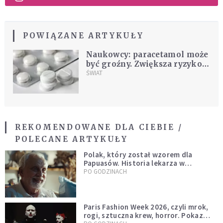
POWIĄZANE ARTYKUŁY
Naukowcy: paracetamol może
być groźny. Zwiększa ryzyko
zawałów i udarów
ŚWIAT
REKOMENDOWANE DLA CIEBIE /
POLECANE ARTYKUŁY
Polak, który został wzorem dla
Papuasów. Historia lekarza w
sutannie, który uleczył dżunglę
PO GODZINACH
Paris Fashion Week 2026, czyli mrok,
rogi, sztuczna krew, horror. Pokaz