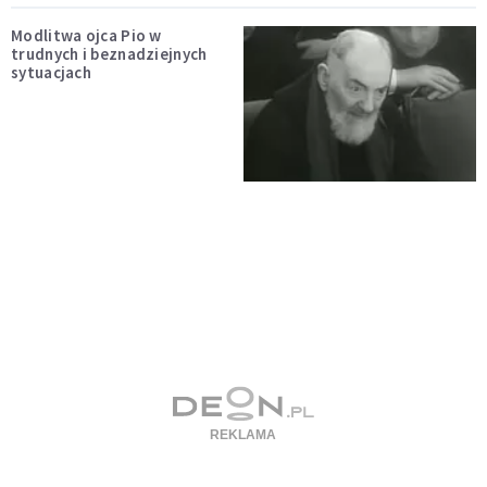
Modlitwa ojca Pio w
trudnych i beznadziejnych
sytuacjach