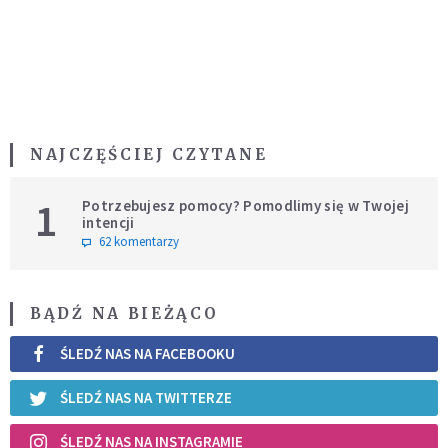
NAJCZĘŚCIEJ CZYTANE
1
Potrzebujesz pomocy? Pomodlimy się w Twojej
intencji
62 komentarzy
BĄDŹ NA BIEŻĄCO
ŚLEDŹ NAS NA FACEBOOKU
ŚLEDŹ NAS NA TWITTERZE
ŚLEDŹ NAS NA INSTAGRAMIE