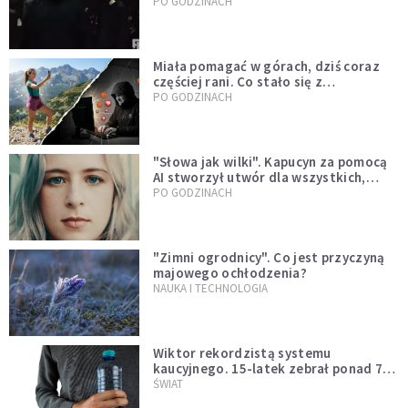
mody czy fascynacja diabłem?
PO GODZINACH
Miała pomagać w górach, dziś coraz
częściej rani. Co stało się z
Tatromaniakami?
PO GODZINACH
"Słowa jak wilki". Kapucyn za pomocą
AI stworzył utwór dla wszystkich,
którzy doświadczają hejtu
PO GODZINACH
"Zimni ogrodnicy". Co jest przyczyną
majowego ochłodzenia?
NAUKA I TECHNOLOGIA
Wiktor rekordzistą systemu
kaucyjnego. 15-latek zebrał ponad 7
tys. butelek i puszek
ŚWIAT