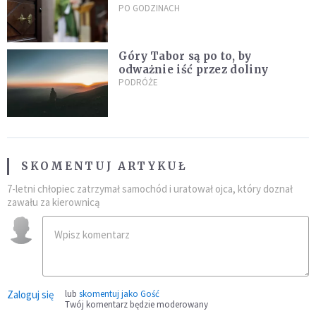
się telefony z całego kraju,
PO GODZINACH
przyznał, że niczego nie żałuje
Góry Tabor są po to, by
odważnie iść przez doliny
PODRÓŻE
SKOMENTUJ ARTYKUŁ
7-letni chłopiec zatrzymał samochód i uratował ojca, który doznał
zawału za kierownicą
Zaloguj się
lub
skomentuj jako Gość
Twój komentarz będzie moderowany