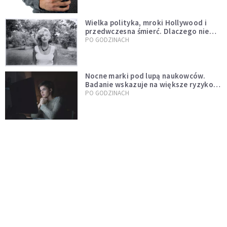
Wielka polityka, mroki Hollywood i
przedwczesna śmierć. Dlaczego nie
możemy przestać mówić o Marilyn
PO GODZINACH
Monroe?
Nocne marki pod lupą naukowców.
Badanie wskazuje na większe ryzyko
zawału
PO GODZINACH