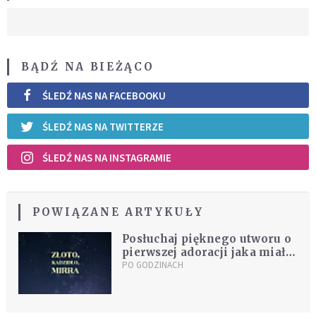
BĄDŹ NA BIEŻĄCO
ŚLEDŹ NAS NA FACEBOOKU
ŚLEDŹ NAS NA TWITTERZE
ŚLEDŹ NAS NA INSTAGRAMIE
POWIĄZANE ARTYKUŁY
Posłuchaj pięknego utworu o
pierwszej adoracji jaka miała
miejsce podczas narodzin
PO GODZINACH
Jezusa