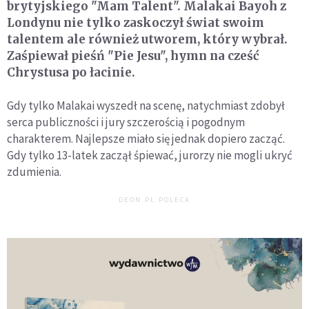
brytyjskiego "Mam Talent". Malakai Bayoh z
Londynu nie tylko zaskoczył świat swoim
talentem ale również utworem, który wybrał.
Zaśpiewał pieśń "Pie Jesu", hymn na cześć
Chrystusa po łacinie.
Gdy tylko Malakai wyszedł na scenę, natychmiast zdobył
serca publiczności i jury szczerością i pogodnym
charakterem. Najlepsze miało się jednak dopiero zacząć.
Gdy tylko 13-latek zaczął śpiewać, jurorzy nie mogli ukryć
zdumienia.
DEON.PL POLECA