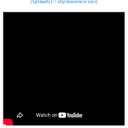
(Sprawdź 👉
Dojrzewanie w sieci
)