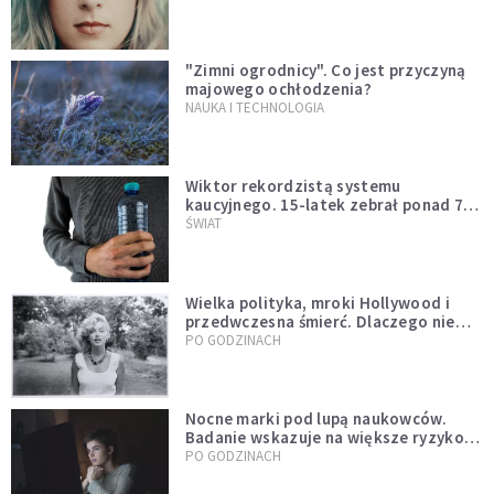
"Zimni ogrodnicy". Co jest przyczyną
majowego ochłodzenia?
NAUKA I TECHNOLOGIA
Wiktor rekordzistą systemu
kaucyjnego. 15-latek zebrał ponad 7
tys. butelek i puszek
ŚWIAT
Wielka polityka, mroki Hollywood i
przedwczesna śmierć. Dlaczego nie
możemy przestać mówić o Marilyn
PO GODZINACH
Monroe?
Nocne marki pod lupą naukowców.
Badanie wskazuje na większe ryzyko
zawału
PO GODZINACH