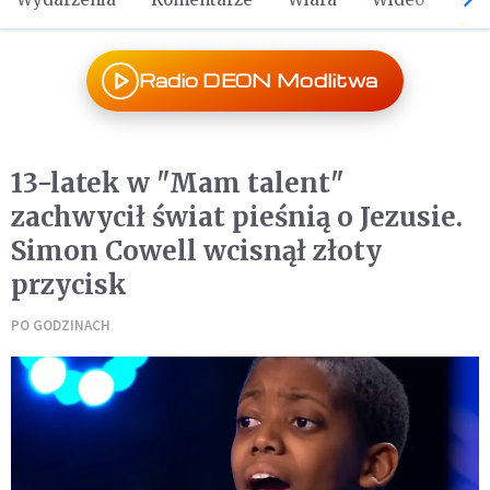
Radio DEON Modlitwa
13-latek w "Mam talent"
zachwycił świat pieśnią o Jezusie.
Simon Cowell wcisnął złoty
przycisk
PO GODZINACH