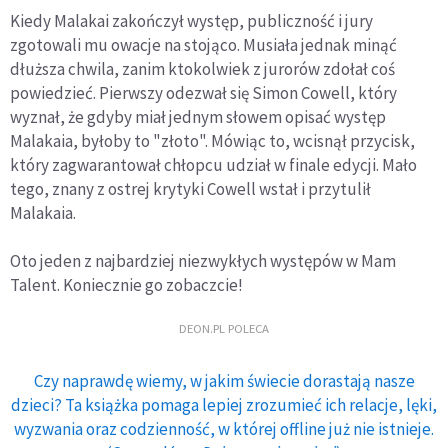
Kiedy Malakai zakończył występ, publiczność i jury
zgotowali mu owacje na stojąco. Musiała jednak minąć
dłuższa chwila, zanim ktokolwiek z jurorów zdołał coś
powiedzieć. Pierwszy odezwał się Simon Cowell, który
wyznał, że gdyby miał jednym słowem opisać występ
Malakaia, byłoby to "złoto". Mówiąc to, wcisnął przycisk,
który zagwarantował chłopcu udział w finale edycji. Mało
tego, znany z ostrej krytyki Cowell wstał i przytulił
Malakaia.
Oto jeden z najbardziej niezwykłych występów w Mam
Talent. Koniecznie go zobaczcie!
DEON.PL POLECA
Czy naprawdę wiemy, w jakim świecie dorastają nasze
dzieci? Ta książka pomaga lepiej zrozumieć ich relacje, lęki,
wyzwania oraz codzienność, w której offline już nie istnieje.