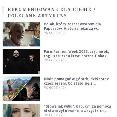
REKOMENDOWANE DLA CIEBIE /
POLECANE ARTYKUŁY
Polak, który został wzorem dla
Papuasów. Historia lekarza w
sutannie, który uleczył dżunglę
PO GODZINACH
Paris Fashion Week 2026, czyli mrok,
rogi, sztuczna krew, horror. Pokaz
mody czy fascynacja diabłem?
PO GODZINACH
Miała pomagać w górach, dziś coraz
częściej rani. Co stało się z
Tatromaniakami?
PO GODZINACH
"Słowa jak wilki". Kapucyn za pomocą
AI stworzył utwór dla wszystkich,
którzy doświadczają hejtu
PO GODZINACH