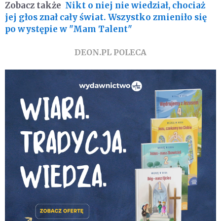
Zobacz także
Nikt o niej nie wiedział, chociaż
jej głos znał cały świat. Wszystko zmieniło się
po występie w "Mam Talent"
DEON.PL POLECA