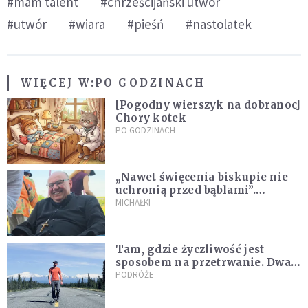
#mam talent
#chrześcijański utwór
#utwór
#wiara
#pieśń
#nastolatek
WIĘCEJ W:
PO GODZINACH
[Pogodny wierszyk na dobranoc]
Chory kotek
PO GODZINACH
„Nawet święcenia biskupie nie
uchronią przed bąblami”.
Archidiecezja pokazała
MICHAŁKI
nagranie z pielgrzymki
Tam, gdzie życzliwość jest
sposobem na przetrwanie. Dwa
tygodnie na Alasce [REPORTAŻ]
PODRÓŻE