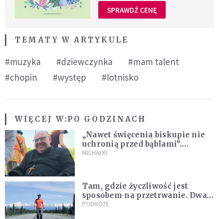
SPRAWDŹ CENĘ
TEMATY W ARTYKULE
#muzyka
#dziewczynka
#mam talent
#chopin
#występ
#lotnisko
WIĘCEJ W:
PO GODZINACH
„Nawet święcenia biskupie nie
uchronią przed bąblami”.
Archidiecezja pokazała
MICHAŁKI
nagranie z pielgrzymki
Tam, gdzie życzliwość jest
sposobem na przetrwanie. Dwa
tygodnie na Alasce [REPORTAŻ]
PODRÓŻE