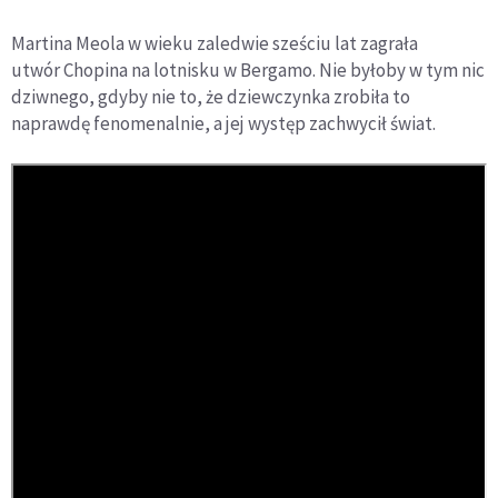
Martina Meola w wieku zaledwie sześciu lat zagrała
utwór Chopina na lotnisku w Bergamo. Nie byłoby w tym nic
dziwnego, gdyby nie to, że dziewczynka zrobiła to
naprawdę fenomenalnie, a jej występ zachwycił świat.