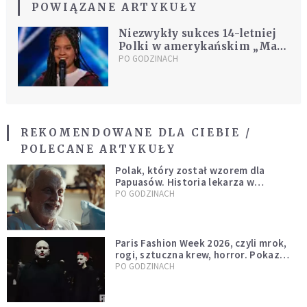
POWIĄZANE ARTYKUŁY
Niezwykły sukces 14-letniej
Polki w amerykańskim „Mam
talent”. Od razu awansowała
PO GODZINACH
do półfinału
REKOMENDOWANE DLA CIEBIE /
POLECANE ARTYKUŁY
Polak, który został wzorem dla
Papuasów. Historia lekarza w
sutannie, który uleczył dżunglę
PO GODZINACH
Paris Fashion Week 2026, czyli mrok,
rogi, sztuczna krew, horror. Pokaz
mody czy fascynacja diabłem?
PO GODZINACH