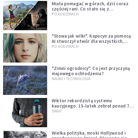
Miała pomagać w górach, dziś coraz
częściej rani. Co stało się z
Tatromaniakami?
PO GODZINACH
"Słowa jak wilki". Kapucyn za pomocą
AI stworzył utwór dla wszystkich,
którzy doświadczają hejtu
PO GODZINACH
"Zimni ogrodnicy". Co jest przyczyną
majowego ochłodzenia?
NAUKA I TECHNOLOGIA
Wiktor rekordzistą systemu
kaucyjnego. 15-latek zebrał ponad 7
tys. butelek i puszek
ŚWIAT
Wielka polityka, mroki Hollywood i