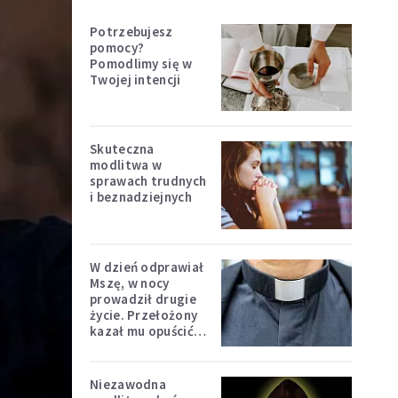
Potrzebujesz
pomocy?
Pomodlimy się w
Twojej intencji
Skuteczna
modlitwa w
sprawach trudnych
i beznadziejnych
W dzień odprawiał
Mszę, w nocy
prowadził drugie
życie. Przełożony
kazał mu opuścić
zakon
Niezawodna