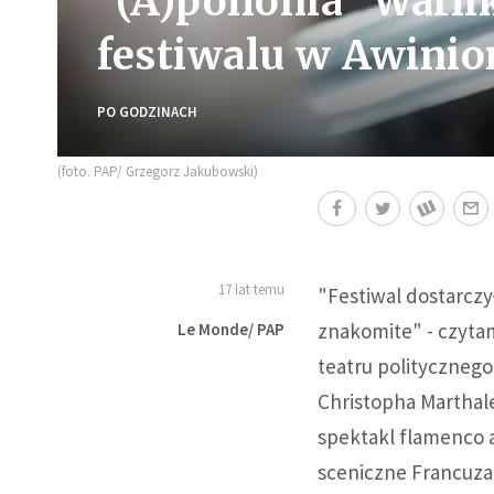
"(A)pollonia" Warl
festiwalu w Awinio
PO GODZINACH
(foto. PAP/ Grzegorz Jakubowski)
17 lat temu
"Festiwal dostarczy
znakomite" - czyta
Le Monde/ PAP
teatru politycznego
Christopha Marthal
spektakl flamenco a
sceniczne Francuza