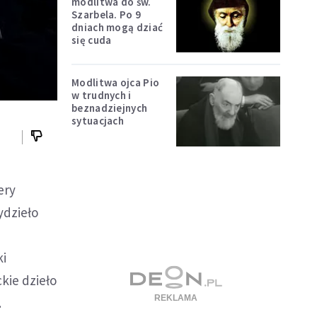
modlitwa do św.
Szarbela. Po 9
dniach mogą dziać
się cuda
Modlitwa ojca Pio
w trudnych i
beznadziejnych
sytuacjach
ery
ydzieło
ki
kie dzieło
.