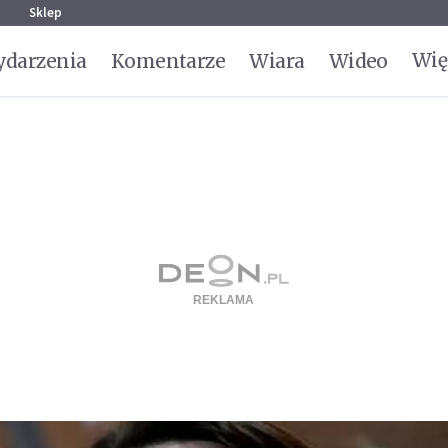
g
Sklep
Wię
darzenia
Komentarze
Wiara
Wideo