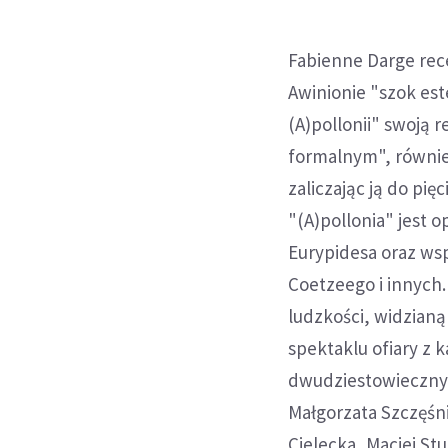
Fabienne Darge rece
Awinionie "szok est
(A)pollonii" swoją r
formalnym", również
zaliczając ją do pię
"(A)pollonia" jest o
Eurypidesa oraz wsp
Coetzeego i innych
ludzkości, widzian
spektaklu ofiary z 
dwudziestowieczny n
Małgorzata Szczęśn
Cielecka, Maciej St