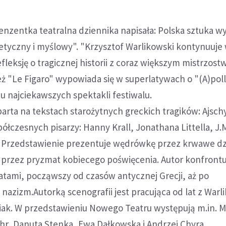
nzentka teatralna dziennika napisała: Polska sztuka w
etyczny i myślowy". "Krzysztof Warlikowski kontynuuje 
efleksję o tragicznej historii z coraz większym mistrzos
 "Le Figaro" wypowiada się w superlatywach o "(A)poll
ciu najciekawszych spektakli festiwalu.
parta na tekstach starożytnych greckich tragików: Ajschy
ółczesnych pisarzy: Hanny Krall, Jonathana Littella, J.
. Przedstawienie prezentuje wędrówkę przez krwawe dz
ą przez pryzmat kobiecego poświęcenia. Autor konfront
katami, począwszy od czasów antycznej Grecji, aż po
azizm.Autorką scenografii jest pracująca od lat z War
iak. W przedstawieniu Nowego Teatru występują m.in. 
uhr, Danuta Stenka, Ewa Dałkowska i Andrzej Chyra.