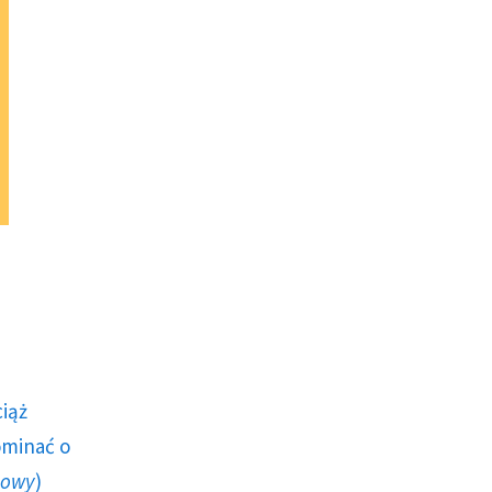
ciąż
ominać o
howy
)