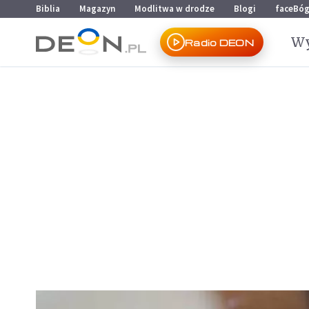
Przejdź do menu głównego
Przejdź do treści
Biblia
Magazyn
Modlitwa w drodze
Blogi
faceBó
Wy
Radio DEON