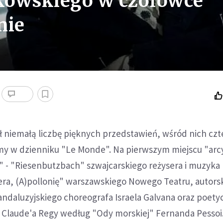
ikowskiego w czołówce
nie
ł niemałą liczbę pięknych przedstawień, wśród nich czt
my w dzienniku "Le Monde". Na pierwszym miejscu "arc
" - "Riesenbutzbach" szwajcarskiego reżysera i muzyka
era, (A)pollonię" warszawskiego Nowego Teatru, autors
ndaluzyjskiego choreografa Israela Galvana oraz poetyc
 Claude'a Regy według "Ody morskiej" Fernanda Pessoi