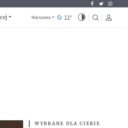
11
°
cej
Warszawa
WYBRANE DLA CIEBIE