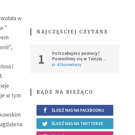
ywołała w
w "
NAJCZĘŚCIEJ CZYTANE
twem
onii",
Potrzebujesz pomocy?
1
Pomodlimy się w Twojej
intencji
62 komentarzy
losa i
M.
ieje
BĄDŹ NA BIEŻĄCO
uje w tym
ŚLEDŹ NAS NA FACEBOOKU
likowskim
Magdalena
ŚLEDŹ NAS NA TWITTERZE