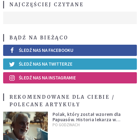
NAJCZĘŚCIEJ CZYTANE
BĄDŹ NA BIEŻĄCO
ŚLEDŹ NAS NA FACEBOOKU
ŚLEDŹ NAS NA TWITTERZE
ŚLEDŹ NAS NA INSTAGRAMIE
REKOMENDOWANE DLA CIEBIE /
POLECANE ARTYKUŁY
Polak, który został wzorem dla
Papuasów. Historia lekarza w
sutannie, który uleczył dżunglę
PO GODZINACH