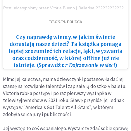
Post udostępniony przez Vitória Bueno | Bailarina ???????????? (@vihb_bailarina)
DEON.PL POLECA
Czy naprawdę wiemy, w jakim świecie
dorastają nasze dzieci? Ta książka pomaga
lepiej zrozumieć ich relacje, lęki, wyzwania
oraz codzienność, w której offline już nie
istnieje. (Sprawdź 👉
Dojrzewanie w sieci
)
Mimo jej kalectwa, mama dziewczynki postanowiła dać jej
szansę na rozwijanie talentów i zapisała ją do szkoły baletu.
Victoria robiła postępy i po raz pierwszy wystąpiła w
telewizyjnym show w 2021 roku. Sławę przyniósł jej jednak
występ w "America's Got Talent: All-Stars", w którym
zdobyła serca jury i publiczności.
Jej występ to coś wspaniałego. Wystarczy zdać sobie sprawę