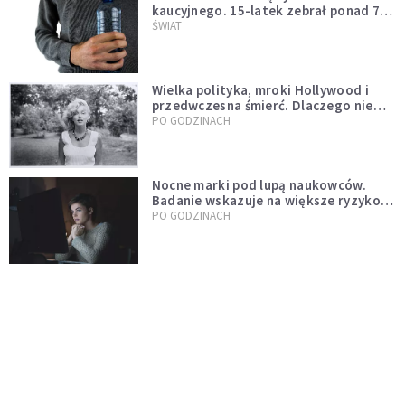
kaucyjnego. 15-latek zebrał ponad 7
tys. butelek i puszek
ŚWIAT
Wielka polityka, mroki Hollywood i
przedwczesna śmierć. Dlaczego nie
możemy przestać mówić o Marilyn
PO GODZINACH
Monroe?
Nocne marki pod lupą naukowców.
Badanie wskazuje na większe ryzyko
zawału
PO GODZINACH