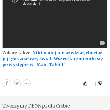
Zobacz także
Nikt o niej nie wiedział, chociaż
jej głos znał cały świat. Wszystko zmieniło się
po występie w "Mam Talent"
Tworzymy DEON.pl dla Ciebie