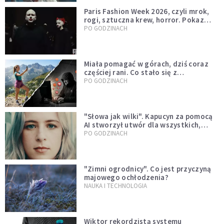
Paris Fashion Week 2026, czyli mrok,
rogi, sztuczna krew, horror. Pokaz
mody czy fascynacja diabłem?
PO GODZINACH
Miała pomagać w górach, dziś coraz
częściej rani. Co stało się z
Tatromaniakami?
PO GODZINACH
"Słowa jak wilki". Kapucyn za pomocą
AI stworzył utwór dla wszystkich,
którzy doświadczają hejtu
PO GODZINACH
"Zimni ogrodnicy". Co jest przyczyną
majowego ochłodzenia?
NAUKA I TECHNOLOGIA
Wiktor rekordzistą systemu