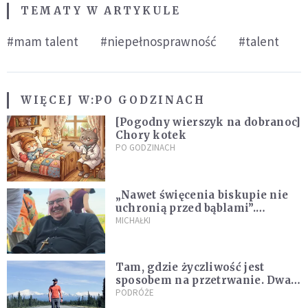
TEMATY W ARTYKULE
#mam talent
#niepełnosprawność
#talent
WIĘCEJ W:
PO GODZINACH
[Pogodny wierszyk na dobranoc]
Chory kotek
PO GODZINACH
„Nawet święcenia biskupie nie
uchronią przed bąblami”.
Archidiecezja pokazała
MICHAŁKI
nagranie z pielgrzymki
Tam, gdzie życzliwość jest
sposobem na przetrwanie. Dwa
tygodnie na Alasce [REPORTAŻ]
PODRÓŻE