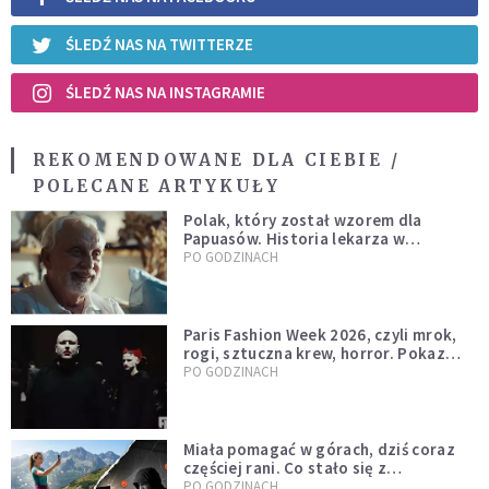
ŚLEDŹ NAS NA TWITTERZE
ŚLEDŹ NAS NA INSTAGRAMIE
REKOMENDOWANE DLA CIEBIE /
POLECANE ARTYKUŁY
Polak, który został wzorem dla
Papuasów. Historia lekarza w
sutannie, który uleczył dżunglę
PO GODZINACH
Paris Fashion Week 2026, czyli mrok,
rogi, sztuczna krew, horror. Pokaz
mody czy fascynacja diabłem?
PO GODZINACH
Miała pomagać w górach, dziś coraz
częściej rani. Co stało się z
Tatromaniakami?
PO GODZINACH