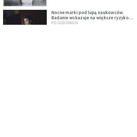
Nocne marki pod lupą naukowców.
Badanie wskazuje na większe ryzyko
zawału
PO GODZINACH