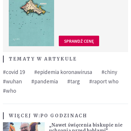
SPRAWDŹ CENĘ
TEMATY W ARTYKULE
#covid 19
#epidemia koronawirusa
#chiny
#wuhan
#pandemia
#targ
#raport who
#who
WIĘCEJ W:
PO GODZINACH
„Nawet święcenia biskupie nie
uchronią przed bąblami”.