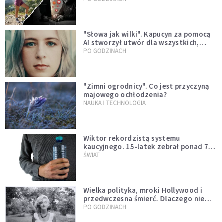
"Słowa jak wilki". Kapucyn za pomocą
AI stworzył utwór dla wszystkich,
którzy doświadczają hejtu
PO GODZINACH
"Zimni ogrodnicy". Co jest przyczyną
majowego ochłodzenia?
NAUKA I TECHNOLOGIA
Wiktor rekordzistą systemu
kaucyjnego. 15-latek zebrał ponad 7
tys. butelek i puszek
ŚWIAT
Wielka polityka, mroki Hollywood i
przedwczesna śmierć. Dlaczego nie
możemy przestać mówić o Marilyn
PO GODZINACH
Monroe?