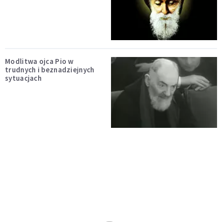
Modlitwa ojca Pio w
trudnych i beznadziejnych
sytuacjach