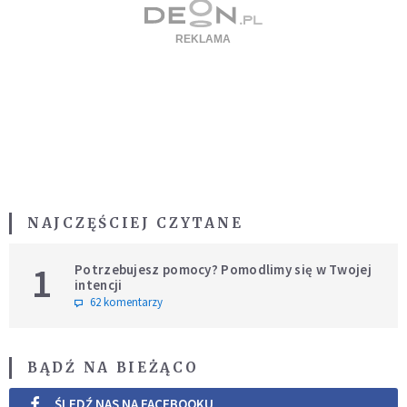
NAJCZĘŚCIEJ CZYTANE
1
Potrzebujesz pomocy? Pomodlimy się w Twojej
intencji
62 komentarzy
BĄDŹ NA BIEŻĄCO
ŚLEDŹ NAS NA FACEBOOKU