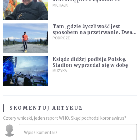
Archidiecezja pokazała
MICHAŁKI
nagranie z pielgrzymki
Tam, gdzie życzliwość jest
sposobem na przetrwanie. Dwa
tygodnie na Alasce [REPORTAŻ]
PODRÓŻE
Ksiądz didżej podbija Polskę.
Stadion wyprzedał się w dobę
MUZYKA
SKOMENTUJ ARTYKUŁ
Cztery wnioski, jeden raport WHO. Skąd pochodzi koronawirus?