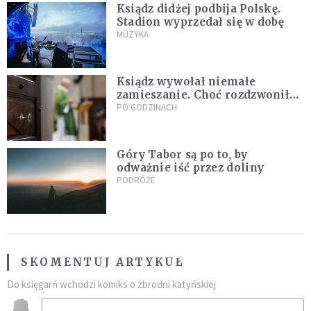
Ksiądz didżej podbija Polskę.
Stadion wyprzedał się w dobę
MUZYKA
Ksiądz wywołał niemałe
zamieszanie. Choć rozdzwoniły
się telefony z całego kraju,
PO GODZINACH
przyznał, że niczego nie żałuje
Góry Tabor są po to, by
odważnie iść przez doliny
PODRÓŻE
SKOMENTUJ ARTYKUŁ
Do księgarń wchodzi komiks o zbrodni katyńskiej