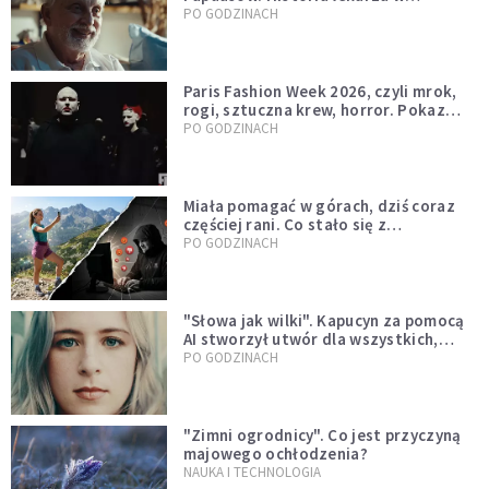
sutannie, który uleczył dżunglę
PO GODZINACH
Paris Fashion Week 2026, czyli mrok,
rogi, sztuczna krew, horror. Pokaz
mody czy fascynacja diabłem?
PO GODZINACH
Miała pomagać w górach, dziś coraz
częściej rani. Co stało się z
Tatromaniakami?
PO GODZINACH
"Słowa jak wilki". Kapucyn za pomocą
AI stworzył utwór dla wszystkich,
którzy doświadczają hejtu
PO GODZINACH
"Zimni ogrodnicy". Co jest przyczyną
majowego ochłodzenia?
NAUKA I TECHNOLOGIA