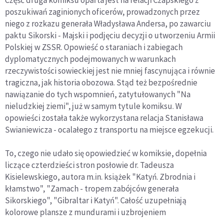
poszukiwań zaginionych oficerów, prowadzonych przez
niego z rozkazu generała Władysława Andersa, po zawarciu
paktu Sikorski - Majski i podjęciu decyzji o utworzeniu Armii
Polskiej w ZSSR. Opowieść o staraniach i zabiegach
dyplomatycznych podejmowanych w warunkach
rzeczywistości sowieckiej jest nie mniej fascynująca i równie
tragiczna, jak historia obozowa. Stąd też bezpośrednie
nawiązanie do tych wspomnień, zatytułowanych "Na
nieludzkiej ziemi", już w samym tytule komiksu. W
opowieści została także wykorzystana relacja Stanisława
Swianiewicza - ocalałego z transportu na miejsce egzekucji.
To, czego nie udało się opowiedzieć w komiksie, dopełnia
liczące czterdzieści stron posłowie dr. Tadeusza
Kisielewskiego, autora m.in. książek "Katyń. Zbrodnia i
kłamstwo", "Zamach - tropem zabójców generała
Sikorskiego", "Gibraltar i Katyń". Całość uzupełniają
kolorowe plansze z mundurami i uzbrojeniem