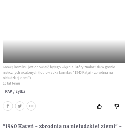
Kanwą komiksu jest opowieść byłego więźnia, który znalazł się w gronie
nielicznych ocalonych (fot. okładka komiksu "1940 Katyń - zbrodnia na
nieludzkiej ziemi")
16 lat temu
PAP / zylka
"1940 Katyń - zbrodnia na nieludzkiej ziemi" -