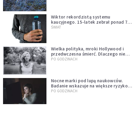
Wiktor rekordzistą systemu
kaucyjnego. 15-latek zebrał ponad 7
tys. butelek i puszek
ŚWIAT
Wielka polityka, mroki Hollywood i
przedwczesna śmierć. Dlaczego nie
możemy przestać mówić o Marilyn
PO GODZINACH
Monroe?
Nocne marki pod lupą naukowców.
Badanie wskazuje na większe ryzyko
zawału
PO GODZINACH