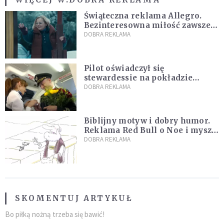
Świąteczna reklama Allegro.
Bezinteresowna miłość zawsze
do nas powraca
DOBRA REKLAMA
Pilot oświadczył się
stewardessie na pokładzie
samolotu PLL LOT [WIDEO]
DOBRA REKLAMA
Biblijny motyw i dobry humor.
Reklama Red Bull o Noe i myszy
rozbawi cię do łez! [WIDEO]
DOBRA REKLAMA
SKOMENTUJ ARTYKUŁ
Bo piłką nożną trzeba się bawić!