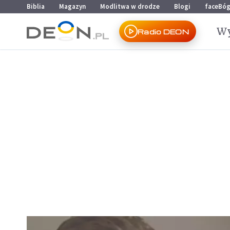
Przejdź do menu głównego
Przejdź do treści
Biblia
Magazyn
Modlitwa w drodze
Blogi
faceBó
Wy
Radio DEON