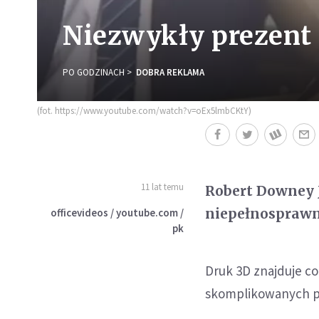
Niezwykły prezent 
PO GODZINACH
DOBRA REKLAMA
(fot. https://www.youtube.com/watch?v=oEx5lmbCKtY)
11 lat temu
Robert Downey J
niepełnosprawn
officevideos / youtube.com /
pk
Druk 3D znajduje co
skomplikowanych p