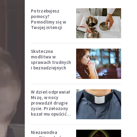
Potrzebujesz
pomocy?
Pomodlimy się w
Twojej intencji
Skuteczna
modlitwa w
sprawach trudnych
i beznadziejnych
W dzień odprawiał
Mszę, w nocy
prowadził drugie
życie. Przełożony
kazał mu opuścić
zakon
Niezawodna