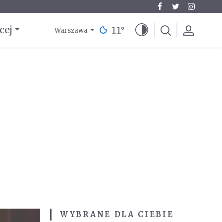
11
°
cej
Warszawa
WYBRANE DLA CIEBIE