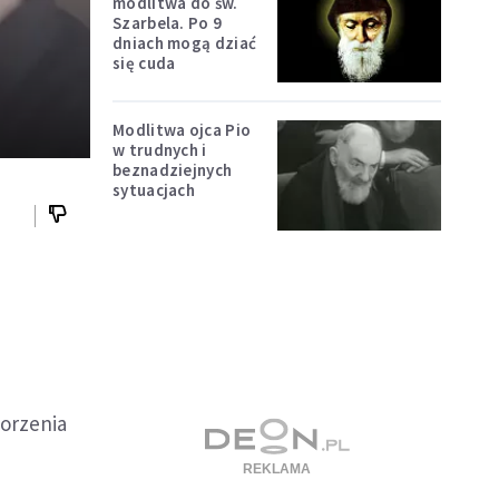
modlitwa do św.
Szarbela. Po 9
dniach mogą dziać
się cuda
Modlitwa ojca Pio
w trudnych i
beznadziejnych
sytuacjach
worzenia