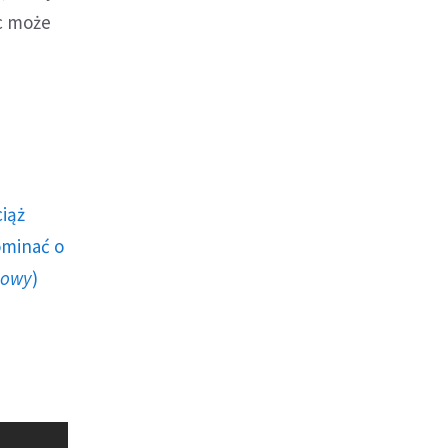
ec może
ciąż
ominać o
howy
)