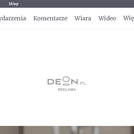
g
Sklep
Wię
darzenia
Komentarze
Wiara
Wideo