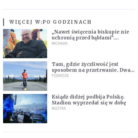
WIĘCEJ W:
PO GODZINACH
„Nawet święcenia biskupie nie
uchronią przed bąblami”.
Archidiecezja pokazała
MICHAŁKI
nagranie z pielgrzymki
Tam, gdzie życzliwość jest
sposobem na przetrwanie. Dwa
tygodnie na Alasce [REPORTAŻ]
PODRÓŻE
Ksiądz didżej podbija Polskę.
Stadion wyprzedał się w dobę
MUZYKA