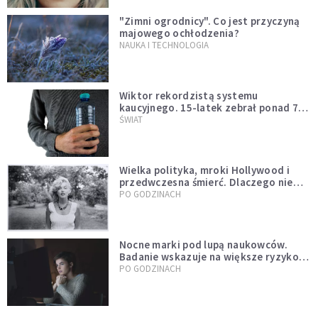
"Zimni ogrodnicy". Co jest przyczyną
majowego ochłodzenia?
NAUKA I TECHNOLOGIA
Wiktor rekordzistą systemu
kaucyjnego. 15-latek zebrał ponad 7
tys. butelek i puszek
ŚWIAT
Wielka polityka, mroki Hollywood i
przedwczesna śmierć. Dlaczego nie
możemy przestać mówić o Marilyn
PO GODZINACH
Monroe?
Nocne marki pod lupą naukowców.
Badanie wskazuje na większe ryzyko
zawału
PO GODZINACH