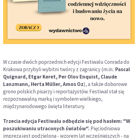
W czasie dwóch poprzednich edycji Festiwalu Conrada do
Krakowa przybyli wybitni twórcy z zagranicy (m.in.:
Pascal
Quignard, Etgar Keret, Per Olov Enquist, Claude
Lanzmann, Herta Müller, Amos Oz
), a także doborowe
grono polskich pisarzy i reportażystów. Festiwal stał się
rozpoznawalną marką i symbolem wielkiego,
międzynarodowego święta literatury.
Trzecia edycja Festiwalu odbędzie się pod hasłem: "W
poszukiwaniu utraconych światów".
Pięciodniowa
impreza jest podzielona - wzorem lat wcześniejszych - na