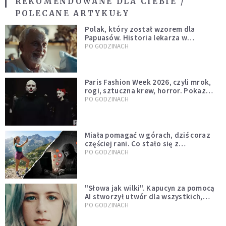
REKOMENDOWANE DLA CIEBIE /
POLECANE ARTYKUŁY
Polak, który został wzorem dla
Papuasów. Historia lekarza w
sutannie, który uleczył dżunglę
PO GODZINACH
Paris Fashion Week 2026, czyli mrok,
rogi, sztuczna krew, horror. Pokaz
mody czy fascynacja diabłem?
PO GODZINACH
Miała pomagać w górach, dziś coraz
częściej rani. Co stało się z
Tatromaniakami?
PO GODZINACH
"Słowa jak wilki". Kapucyn za pomocą
AI stworzył utwór dla wszystkich,
którzy doświadczają hejtu
PO GODZINACH