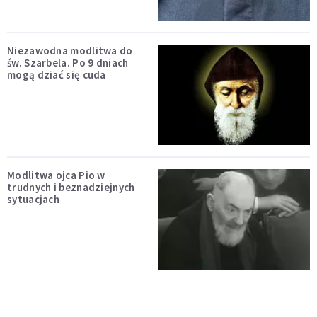
Niezawodna modlitwa do
św. Szarbela. Po 9 dniach
mogą dziać się cuda
Modlitwa ojca Pio w
trudnych i beznadziejnych
sytuacjach