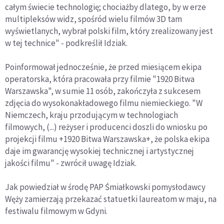
całym świecie technologię; chociażby dlatego, by w erze
multipleksów widz, spośród wielu filmów 3D tam
wyświetlanych, wybrał polski film, który zrealizowany jest
w tej technice" - podkreślił Idziak.
Poinformował jednocześnie, że przed miesiącem ekipa
operatorska, która pracowała przy filmie "1920 Bitwa
Warszawska", w sumie 11 osób, zakończyła z sukcesem
zdjęcia do wysokonakładowego filmu niemieckiego. "W
Niemczech, kraju przodującym w technologiach
filmowych, (...) reżyser i producenci doszli do wniosku po
projekcji filmu +1920 Bitwa Warszawska+, że polska ekipa
daje im gwarancję wysokiej technicznej i artystycznej
jakości filmu" - zwrócił uwagę Idziak.
Jak powiedział w środę PAP Śmiałkowski pomysłodawcy
Węży zamierzają przekazać statuetki laureatom w maju, na
festiwalu filmowym w Gdyni.