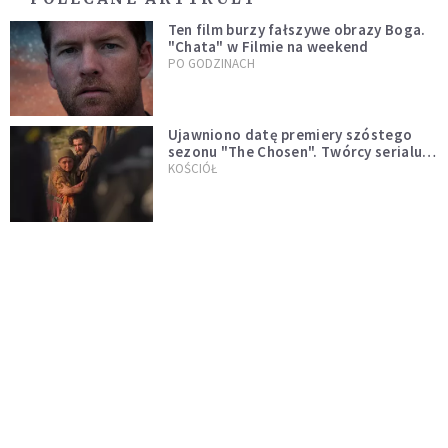
Ten film burzy fałszywe obrazy Boga.
"Chata" w Filmie na weekend
PO GODZINACH
Ujawniono datę premiery szóstego
sezonu "The Chosen". Twórcy serialu
zdecydowali się na nietypowy krok
KOŚCIÓŁ