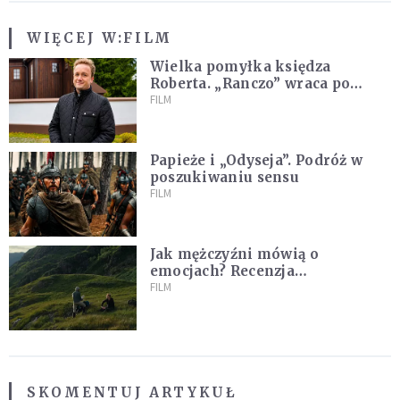
WIĘCEJ W:
FILM
Wielka pomyłka księdza
Roberta. „Ranczo” wraca po
latach
FILM
Papieże i „Odyseja”. Podróż w
poszukiwaniu sensu
FILM
Jak mężczyźni mówią o
emocjach? Recenzja
najnowszego filmu Barta
FILM
Schrijvera „Wędrówka na
północ”
SKOMENTUJ ARTYKUŁ