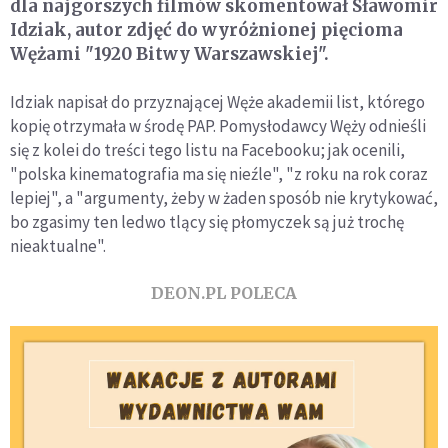
dla najgorszych filmów skomentował Sławomir
Idziak, autor zdjęć do wyróżnionej pięcioma
Wężami "1920 Bitwy Warszawskiej".
Idziak napisał do przyznającej Węże akademii list, którego
kopię otrzymała w środę PAP. Pomysłodawcy Węży odnieśli
się z kolei do treści tego listu na Facebooku; jak ocenili,
"polska kinematografia ma się nieźle", "z roku na rok coraz
lepiej", a "argumenty, żeby w żaden sposób nie krytykować,
bo zgasimy ten ledwo tlący się płomyczek są już trochę
nieaktualne".
DEON.PL POLECA