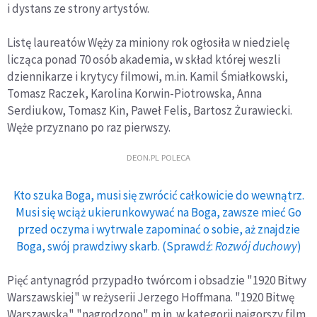
i dystans ze strony artystów.
Listę laureatów Węży za miniony rok ogłosiła w niedzielę
licząca ponad 70 osób akademia, w skład której weszli
dziennikarze i krytycy filmowi, m.in. Kamil Śmiałkowski,
Tomasz Raczek, Karolina Korwin-Piotrowska, Anna
Serdiukow, Tomasz Kin, Paweł Felis, Bartosz Żurawiecki.
Węże przyznano po raz pierwszy.
DEON.PL POLECA
Kto szuka Boga, musi się zwrócić całkowicie do wewnątrz.
Musi się wciąż ukierunkowywać na Boga, zawsze mieć Go
przed oczyma i wytrwale zapominać o sobie, aż znajdzie
Boga, swój prawdziwy skarb. (Sprawdź:
Rozwój duchowy
)
Pięć antynagród przypadło twórcom i obsadzie "1920 Bitwy
Warszawskiej" w reżyserii Jerzego Hoffmana. "1920 Bitwę
Warszawską" "nagrodzono" m.in. w kategorii najgorszy film