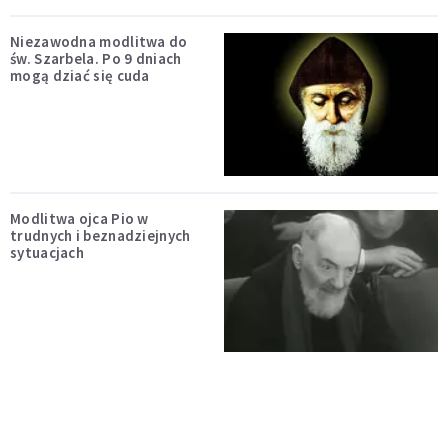
Niezawodna modlitwa do
św. Szarbela. Po 9 dniach
mogą dziać się cuda
Modlitwa ojca Pio w
trudnych i beznadziejnych
sytuacjach