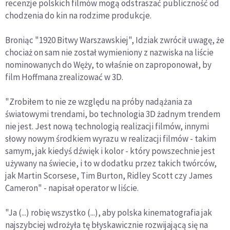
recenzje polskich filmów mogą odstraszać publiczność od
chodzenia do kin na rodzime produkcje.
Broniąc "1920 Bitwy Warszawskiej", Idziak zwrócił uwagę, że
chociaż on sam nie został wymieniony z nazwiska na liście
nominowanych do Węży, to właśnie on zaproponował, by
film Hoffmana zrealizować w 3D.
"Zrobiłem to nie ze względu na próby nadążania za
światowymi trendami, bo technologia 3D żadnym trendem
nie jest. Jest nową technologią realizacji filmów, innymi
słowy nowym środkiem wyrazu w realizacji filmów - takim
samym, jak kiedyś dźwięk i kolor - który powszechnie jest
używany na świecie, i to w dodatku przez takich twórców,
jak Martin Scorsese, Tim Burton, Ridley Scott czy James
Cameron" - napisał operator w liście.
"Ja (...) robię wszystko (...), aby polska kinematografia jak
najszybciej wdrożyła tę błyskawicznie rozwijającą się na