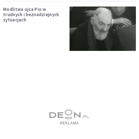
Modlitwa ojca Pio w
trudnych i beznadziejnych
sytuacjach