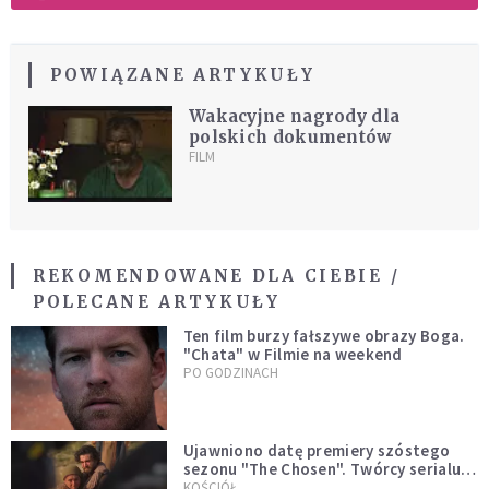
POWIĄZANE ARTYKUŁY
Wakacyjne nagrody dla
polskich dokumentów
FILM
REKOMENDOWANE DLA CIEBIE /
POLECANE ARTYKUŁY
Ten film burzy fałszywe obrazy Boga.
"Chata" w Filmie na weekend
PO GODZINACH
Ujawniono datę premiery szóstego
sezonu "The Chosen". Twórcy serialu
zdecydowali się na nietypowy krok
KOŚCIÓŁ