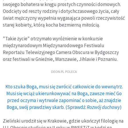
swojego bohatera w kręgu prostych czynności domowych.
Oodcięty od reszty rodziny i dotychczasowego życia, cały
świat mężczyzny wypełnia wygasająca powoli rzeczywistość
starej kobiety, którą kocha bezmierną miłością.
"Takie życie" otrzymało wyróżnienie w konkursie
międzynarodowym Międzynarodowego Festiwalu
Reportażu Telewizyjnego Camera Obscura w Bydgoszczy
oraz festiwali w Gnieźnie, Warszawie, Jihlavie i Poznaniu.
DEON.PL POLECA
Kto szuka Boga, musi się zwrócić całkowicie do wewnątrz.
Musi się wciąż ukierunkowywać na Boga, zawsze mieć Go
przed oczyma i wytrwale zapominać o sobie, aż znajdzie
Boga, swój prawdziwy skarb. (Sprawdź:
Rozwój duchowy
)
Zieliński urodził się w Krakowie, gdzie ukończył filologię na
UJ. Obecnie studiuje na II roku w PWSFTiT w Łodzi na