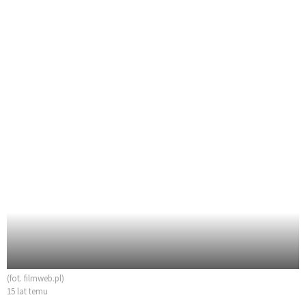
(fot. filmweb.pl)
15 lat temu