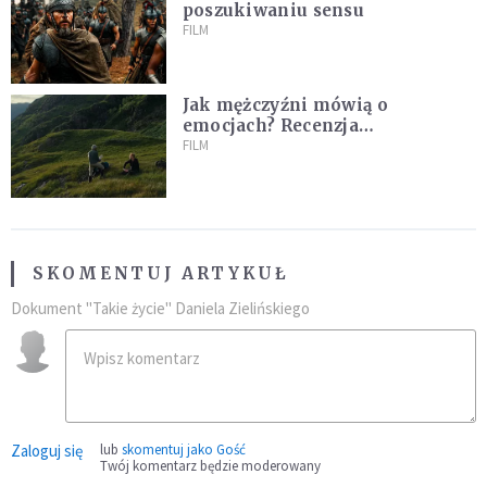
poszukiwaniu sensu
FILM
Jak mężczyźni mówią o
emocjach? Recenzja
najnowszego filmu Barta
FILM
Schrijvera „Wędrówka na
północ”
SKOMENTUJ ARTYKUŁ
Dokument "Takie życie" Daniela Zielińskiego
Zaloguj się
lub
skomentuj jako Gość
Twój komentarz będzie moderowany