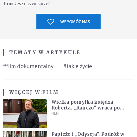
Tu możesz nas wesprzeć.
WSPOMÓŻ NAS
TEMATY W ARTYKULE
#film dokumentalny
#takie życie
WIĘCEJ W:
FILM
Wielka pomyłka księdza
Roberta. „Ranczo” wraca po
latach
FILM
Papieże i „Odyseja”. Podróż w