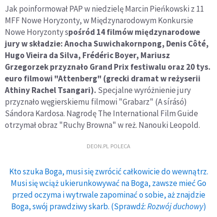
Jak poinformował PAP w niedzielę Marcin Pieńkowski z 11
MFF Nowe Horyzonty, w Międzynarodowym Konkursie
Nowe Horyzonty s
pośród 14 filmów międzynarodowe
jury w składzie: Anocha Suwichakornpong, Denis Côté,
Hugo Vieira da Silva, Frédéric Boyer, Mariusz
Grzegorzek przyznało Grand Prix festiwalu oraz 20 tys.
euro filmowi "Attenberg" (grecki dramat w reżyserii
Athiny Rachel Tsangari).
Specjalne wyróżnienie jury
przyznało węgierskiemu filmowi "Grabarz" (A sírásó)
Sándora Kardosa. Nagrodę The International Film Guide
otrzymał obraz "Ruchy Browna" w reż. Nanouki Leopold.
DEON.PL POLECA
Kto szuka Boga, musi się zwrócić całkowicie do wewnątrz.
Musi się wciąż ukierunkowywać na Boga, zawsze mieć Go
przed oczyma i wytrwale zapominać o sobie, aż znajdzie
Boga, swój prawdziwy skarb. (Sprawdź:
Rozwój duchowy
)