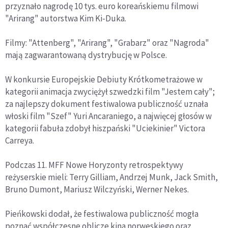
przyznało nagrodę 10 tys. euro koreańskiemu filmowi
"Arirang" autorstwa Kim Ki-Duka.
Filmy: "Attenberg", "Arirang", "Grabarz" oraz "Nagroda"
mają zagwarantowaną dystrybucję w Polsce.
W konkursie Europejskie Debiuty Krótkometrażowe w
kategorii animacja zwyciężył szwedzki film "Jestem cały";
za najlepszy dokument festiwalowa publiczność uznała
włoski film "Szef" Yuri Ancaraniego, a najwięcej głosów w
kategorii fabuła zdobył hiszpański "Uciekinier" Victora
Carreya.
Podczas 11. MFF Nowe Horyzonty retrospektywy
reżyserskie mieli: Terry Gilliam, Andrzej Munk, Jack Smith,
Bruno Dumont, Mariusz Wilczyński, Werner Nekes.
Pieńkowski dodał, że festiwalowa publiczność mogła
poznać współczesne oblicze kina norweskiego oraz