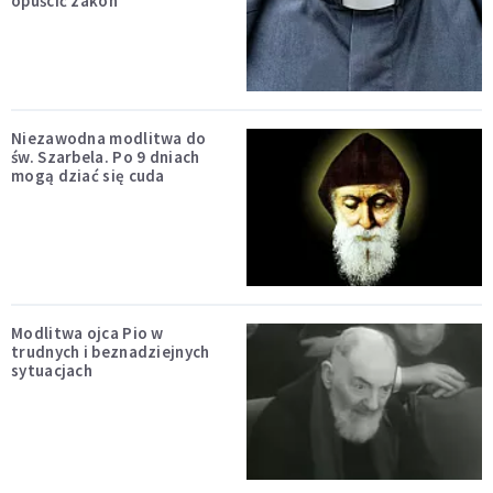
opuścić zakon
Niezawodna modlitwa do
św. Szarbela. Po 9 dniach
mogą dziać się cuda
Modlitwa ojca Pio w
trudnych i beznadziejnych
sytuacjach