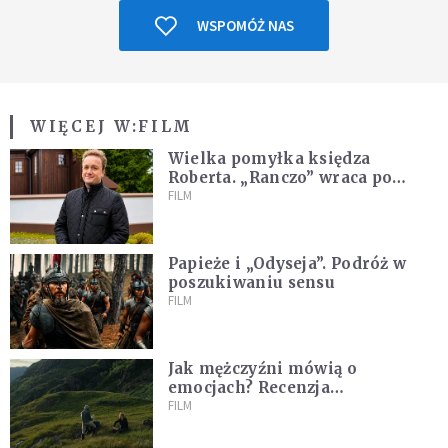
WSPOMÓŻ NAS
WIĘCEJ W:
FILM
Wielka pomyłka księdza
Roberta. „Ranczo” wraca po
latach
FILM
Papieże i „Odyseja”. Podróż w
poszukiwaniu sensu
FILM
Jak mężczyźni mówią o
emocjach? Recenzja
najnowszego filmu Barta
FILM
Schrijvera „Wędrówka na
północ”