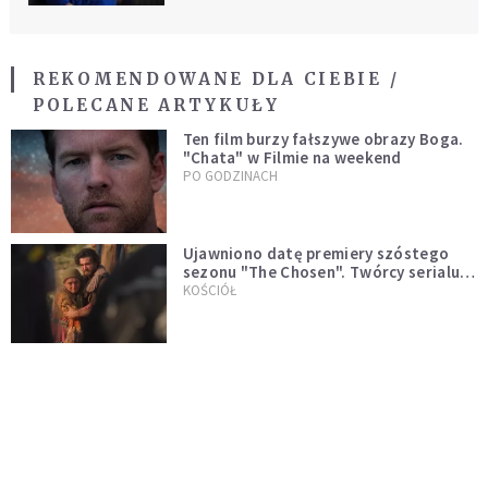
REKOMENDOWANE DLA CIEBIE /
POLECANE ARTYKUŁY
Ten film burzy fałszywe obrazy Boga.
"Chata" w Filmie na weekend
PO GODZINACH
Ujawniono datę premiery szóstego
sezonu "The Chosen". Twórcy serialu
zdecydowali się na nietypowy krok
KOŚCIÓŁ