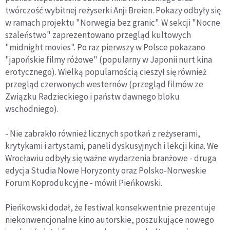
twórczość wybitnej reżyserki Anji Breien. Pokazy odbyły się
w ramach projektu "Norwegia bez granic". W sekcji "Nocne
szaleństwo" zaprezentowano przegląd kultowych
"midnight movies". Po raz pierwszy w Polsce pokazano
"japońskie filmy różowe" (popularny w Japonii nurt kina
erotycznego). Wielką popularnością cieszył się również
przegląd czerwonych westernów (przegląd filmów ze
Związku Radzieckiego i państw dawnego bloku
wschodniego).
- Nie zabrakło również licznych spotkań z reżyserami,
krytykami i artystami, paneli dyskusyjnych i lekcji kina. We
Wrocławiu odbyły się ważne wydarzenia branżowe - druga
edycja Studia Nowe Horyzonty oraz Polsko-Norweskie
Forum Koprodukcyjne - mówił Pieńkowski.
Pieńkowski dodał, że festiwal konsekwentnie prezentuje
niekonwencjonalne kino autorskie, poszukujące nowego