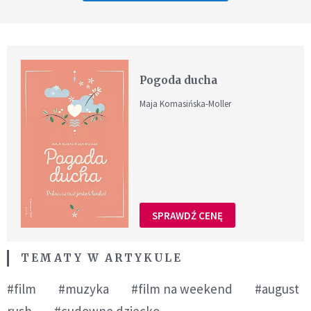
Pogoda ducha
Maja Komasińska-Moller
SPRAWDŹ CENĘ
TEMATY W ARTYKULE
#film
#muzyka
#film na weekend
#august