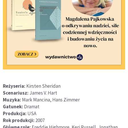
Reżyseria:
Kirsten Sheridan
Scenariusz:
James V. Hart
Muzyka:
Mark Mancina, Hans Zimmer
Gatunek:
Dramat
Produkcja:
USA
Rok produkcji:
2007
Główne role:
Freddie Highmore, Keri Russell, Jonathan