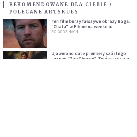
REKOMENDOWANE DLA CIEBIE /
POLECANE ARTYKUŁY
Ten film burzy fałszywe obrazy Boga.
"Chata" w Filmie na weekend
PO GODZINACH
Ujawniono datę premiery szóstego
sezonu "The Chosen". Twórcy serialu
zdecydowali się na nietypowy krok
KOŚCIÓŁ