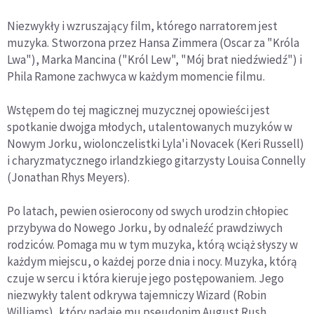
Niezwykły i wzruszający film, którego narratorem jest
muzyka. Stworzona przez Hansa Zimmera (Oscar za "Króla
Lwa"), Marka Mancina ("Król Lew", "Mój brat niedźwiedź") i
Phila Ramone zachwyca w każdym momencie filmu.
Wstępem do tej magicznej muzycznej opowieści jest
spotkanie dwojga młodych, utalentowanych muzyków w
Nowym Jorku, wiolonczelistki Lyla'i Novacek (Keri Russell)
i charyzmatycznego irlandzkiego gitarzysty Louisa Connelly
(Jonathan Rhys Meyers).
Po latach, pewien osierocony od swych urodzin chłopiec
przybywa do Nowego Jorku, by odnaleźć prawdziwych
rodziców. Pomaga mu w tym muzyka, którą wciąż słyszy w
każdym miejscu, o każdej porze dnia i nocy. Muzyka, którą
czuje w sercu i która kieruje jego postępowaniem. Jego
niezwykły talent odkrywa tajemniczy Wizard (Robin
Williams), który nadaje mu pseudonim August Rush.