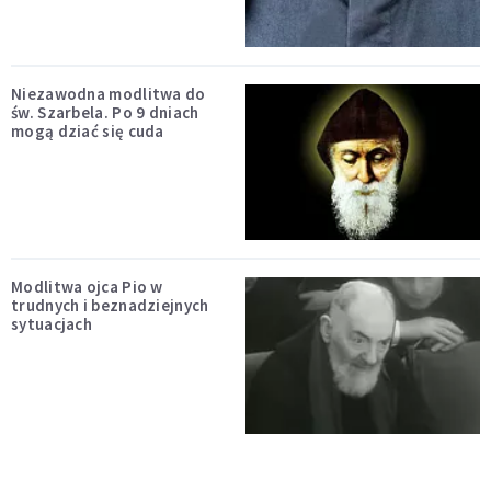
Niezawodna modlitwa do
św. Szarbela. Po 9 dniach
mogą dziać się cuda
Modlitwa ojca Pio w
trudnych i beznadziejnych
sytuacjach