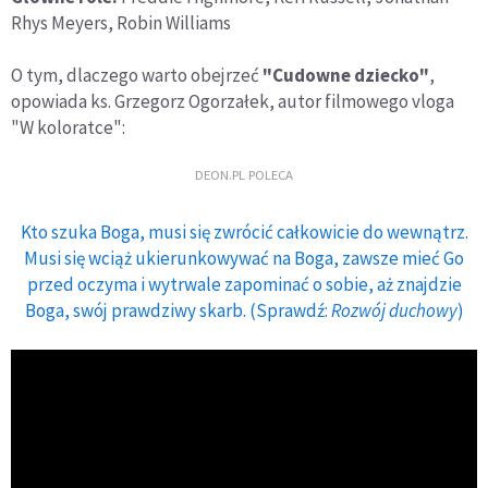
Rhys Meyers, Robin Williams
O tym, dlaczego warto obejrzeć
"Cudowne dziecko"
,
opowiada ks. Grzegorz Ogorzałek, autor filmowego vloga
"W koloratce":
DEON.PL POLECA
Kto szuka Boga, musi się zwrócić całkowicie do wewnątrz.
Musi się wciąż ukierunkowywać na Boga, zawsze mieć Go
przed oczyma i wytrwale zapominać o sobie, aż znajdzie
Boga, swój prawdziwy skarb. (Sprawdź:
Rozwój duchowy
)