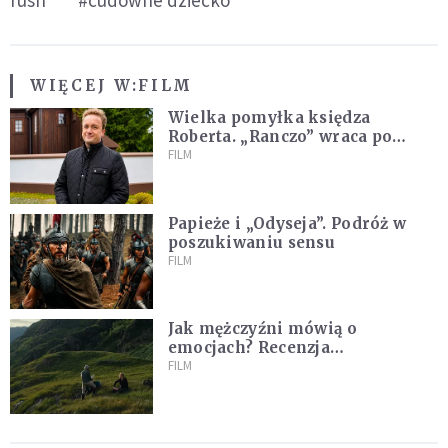
rush
#cudowne dziecko
WIĘCEJ W:
FILM
Wielka pomyłka księdza
Roberta. „Ranczo” wraca po
latach
FILM
Papieże i „Odyseja”. Podróż w
poszukiwaniu sensu
FILM
Jak mężczyźni mówią o
emocjach? Recenzja
najnowszego filmu Barta
FILM
Schrijvera „Wędrówka na
północ”