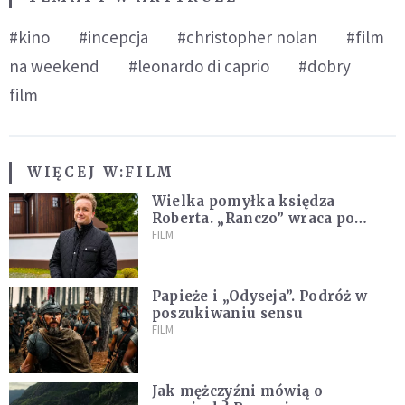
#kino
#incepcja
#christopher nolan
#film
na weekend
#leonardo di caprio
#dobry
film
WIĘCEJ W:
FILM
Wielka pomyłka księdza
Roberta. „Ranczo” wraca po
latach
FILM
Papieże i „Odyseja”. Podróż w
poszukiwaniu sensu
FILM
Jak mężczyźni mówią o