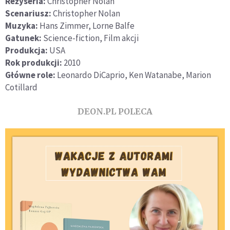
Reżyseria:
Christopher Nolan
Scenariusz:
Christopher Nolan
Muzyka:
Hans Zimmer, Lorne Balfe
Gatunek:
Science-fiction, Film akcji
Produkcja:
USA
Rok produkcji:
2010
Główne role:
Leonardo DiCaprio, Ken Watanabe, Marion
Cotillard
DEON.PL POLECA