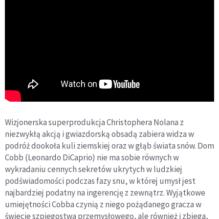
Wizjonerska superprodukcja Christophera Nolana z
niezwykłą akcją i gwiazdorską obsadą zabiera widza w
podróż dookoła kuli ziemskiej oraz w głąb świata snów. Dom
Cobb (Leonardo DiCaprio) nie ma sobie równych w
wykradaniu cennych sekretów ukrytych w ludzkiej
podświadomości podczas fazy snu, w której umysł jest
najbardziej podatny na ingerencję z zewnątrz. Wyjątkowe
umiejętności Cobba czynią z niego pożądanego gracza w
świecie szpiegostwa przemysłowego, ale również i zbiega,