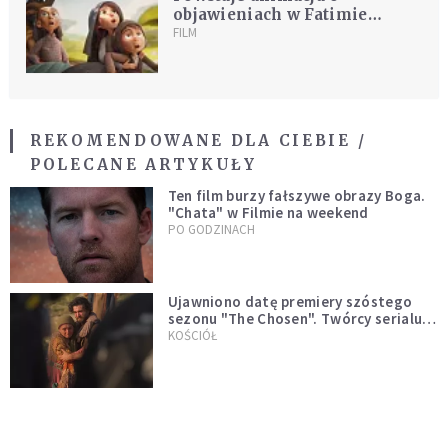
objawieniach w Fatimie
[WIDEO]
FILM
REKOMENDOWANE DLA CIEBIE /
POLECANE ARTYKUŁY
Ten film burzy fałszywe obrazy Boga.
"Chata" w Filmie na weekend
PO GODZINACH
Ujawniono datę premiery szóstego
sezonu "The Chosen". Twórcy serialu
zdecydowali się na nietypowy krok
KOŚCIÓŁ