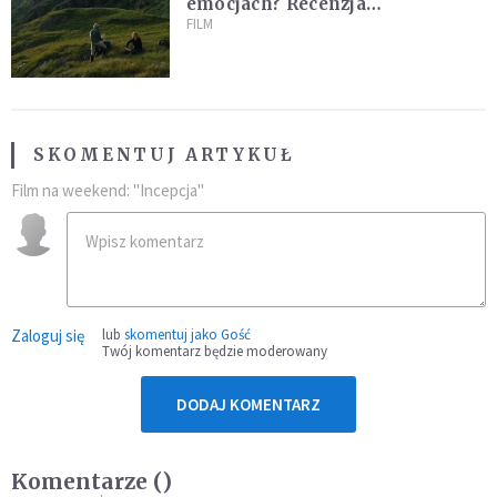
emocjach? Recenzja
najnowszego filmu Barta
FILM
Schrijvera „Wędrówka na
północ”
SKOMENTUJ ARTYKUŁ
Film na weekend: "Incepcja"
Zaloguj się
lub
skomentuj jako Gość
Twój komentarz będzie moderowany
DODAJ KOMENTARZ
Komentarze (
)